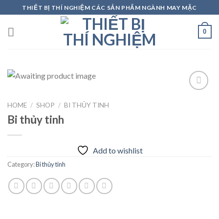
Skip
THIẾT BỊ THÍ NGHIỆM CÁC SẢN PHẨM NGÀNH MAY MẶC
to
content
0
HOME
/
SHOP
/
BI THỦY TINH
Add to
Bi thủy tinh
wishlist
Add to wishlist
Category:
Bi thủy tinh