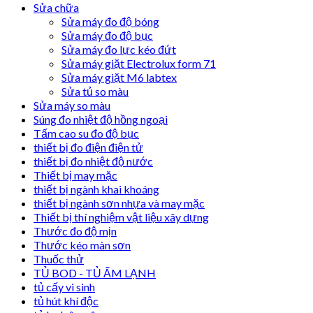
Sửa chữa
Sửa máy đo độ bóng
Sửa máy đo độ bục
Sửa máy đo lực kéo đứt
Sửa máy giặt Electrolux form 71
Sửa máy giặt M6 labtex
Sửa tủ so màu
Sửa máy so màu
Súng đo nhiệt độ hồng ngoại
Tấm cao su đo độ bục
thiết bị đo điện điện tử
thiết bị đo nhiệt độ nước
Thiết bị may mặc
thiết bị ngành khai khoáng
thiết bị ngành sơn nhựa và may mặc
Thiết bị thí nghiệm vật liệu xây dựng
Thước đo độ mịn
Thước kéo màn sơn
Thuốc thử
TỦ BOD - TỦ ẤM LẠNH
tủ cấy vi sinh
tủ hút khí độc