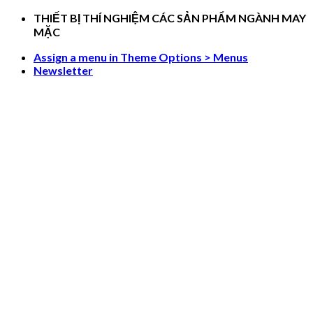
Skip
THIẾT BỊ THÍ NGHIỆM CÁC SẢN PHẨM NGÀNH MAY
to
MẶC
content
Assign a menu in Theme Options > Menus
Newsletter