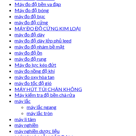
Máy đo độ bền va đạp
Máy đo độ bóng
máy đo độ bục
máy đo độ cứng
MÁY ĐO ĐỘ CỨNG KIM LOẠI
máy đo độ dày
máy đo độ dày lớp phủ leed
máy đo độ nhám bề mặt
máy đo độ ồn
máy đo độ rung
Máy đo lực kéo đứt
máy đo nồng độ khí
máy đo oxy hòa tan
máy đo tốc độ gió
MÁY HÚT TÚI CHÂN KHÔNG
Máy kiểm tra độ bền chà rửa
máy lắc
máy lắc ngang
máy lắc tròn
máy li tâm
máy nghiền
máy nghiền dược liệu