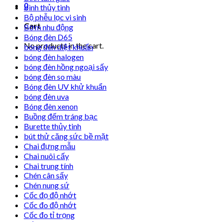
0
bình thủy tinh
Bộ phễu lọc vi sinh
Cart
Bơm nhu động
Bóng đèn D65
No products in the cart.
bóng đèn diệt khuẩn
bóng đèn halogen
bóng đèn hồng ngoại sấy
bóng đèn so màu
Bóng đèn UV khử khuẩn
bóng đèn uva
Bóng đèn xenon
Buồng đếm tráng bạc
Burette thủy tinh
bút thử căng sức bề mặt
Chai đựng mẫu
Chai nuôi cấy
Chai trung tính
Chén cân sấy
Chén nung sứ
Cốc đọ độ nhớt
Cốc đo độ nhớt
Cốc đo tỉ trọng