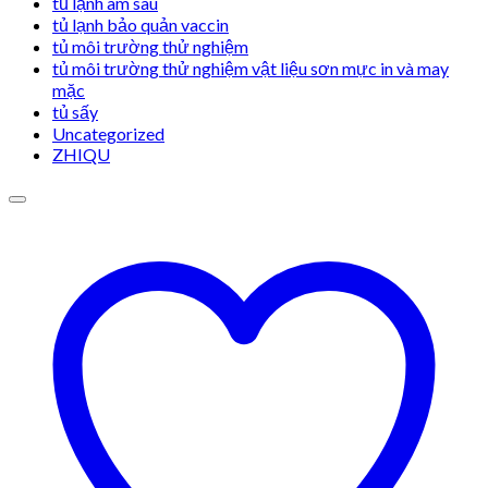
tủ lạnh âm sâu
tủ lạnh bảo quản vaccin
tủ môi trường thử nghiệm
tủ môi trường thử nghiệm vật liệu sơn mực in và may
mặc
tủ sấy
Uncategorized
ZHIQU