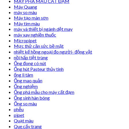
MÁY PHÁ MẪU CẤT ĐẠM
Máy Quang
máy so màu
Máy tạo màn sơn
Máy tìm màu
máy và thiết bị ngành dệt may
máy xay nghiền thuốc
Micropipet
Mực thử căn sức bề mặt
nhiệt kế hồng ngoại đo người- động vật
nồi hấp tiệt trùng
Ống đong có nút
Ống hút Pasteur thủy tinh
ống li tâm
Ống mao quản
Ống nghiệm
Ống phá mẫu cho máy cất đạm
Ống sinh hàn bóng
Ống so màu
phễu
pipet
Quạt màu
Que cấy trang