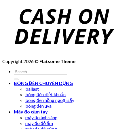
Copyright 2026 ©
Flatsome Theme
Search
for:
BÓNG ĐÈN CHUYÊN DỤNG
ballast
bóng đèn diệt khuẩn
bóng đèn hồng ngoại sấy
bóng đèn uva
Máy đo cầm tay
máy đo ánh sáng
máy đo độ ẩm
máy đo độ cứng