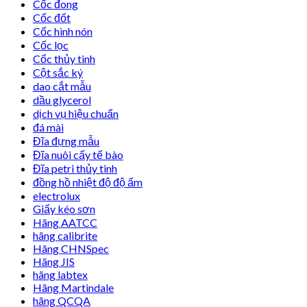
Cốc đong
Cốc đốt
Cốc hình nón
Cốc lọc
Cốc thủy tinh
Cột sắc ký
dao cắt mẫu
dầu glycerol
dịch vụ hiệu chuẩn
đá mài
Đĩa đựng mẫu
Đĩa nuôi cấy tế bào
Đĩa petri thủy tinh
đồng hồ nhiệt độ độ ẩm
electrolux
Giấy kéo sơn
Hãng AATCC
hãng calibrite
Hãng CHNSpec
Hãng JIS
hãng labtex
Hãng Martindale
hãng QCQA