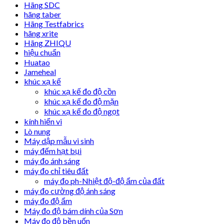
Hãng SDC
hãng taber
Hãng Testfabrics
hãng xrite
Hãng ZHIQU
hiệu chuẩn
Huatao
Jameheal
khúc xạ kế
khúc xạ kế đo độ cồn
khúc xạ kế đo độ mặn
khúc xạ kế đo độ ngọt
kính hiển vi
Lò nung
Máy dập mẫu vi sinh
máy đếm hạt bụi
máy đo ánh sáng
máy đo chỉ tiêu đất
máy đo ph-Nhiệt độ-độ ẩm của đất
máy đo cường độ ánh sáng
máy đo độ ẩm
Máy đo độ bám dính của Sơn
Máy đo độ bền uốn