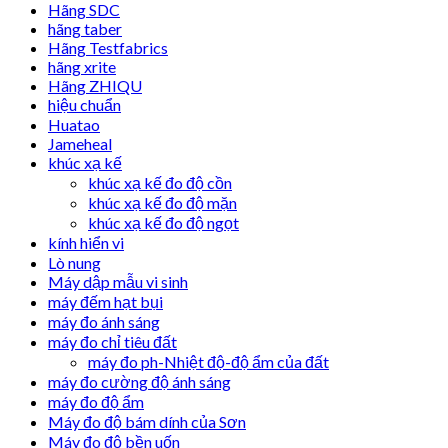
Hãng SDC
hãng taber
Hãng Testfabrics
hãng xrite
Hãng ZHIQU
hiệu chuẩn
Huatao
Jameheal
khúc xạ kế
khúc xạ kế đo độ cồn
khúc xạ kế đo độ mặn
khúc xạ kế đo độ ngọt
kính hiển vi
Lò nung
Máy dập mẫu vi sinh
máy đếm hạt bụi
máy đo ánh sáng
máy đo chỉ tiêu đất
máy đo ph-Nhiệt độ-độ ẩm của đất
máy đo cường độ ánh sáng
máy đo độ ẩm
Máy đo độ bám dính của Sơn
Máy đo độ bền uốn