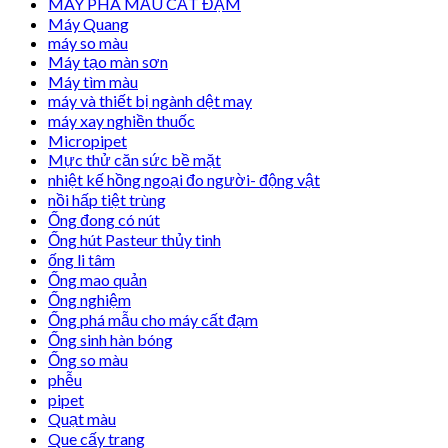
MÁY PHÁ MẪU CẤT ĐẠM
Máy Quang
máy so màu
Máy tạo màn sơn
Máy tìm màu
máy và thiết bị ngành dệt may
máy xay nghiền thuốc
Micropipet
Mực thử căn sức bề mặt
nhiệt kế hồng ngoại đo người- động vật
nồi hấp tiệt trùng
Ống đong có nút
Ống hút Pasteur thủy tinh
ống li tâm
Ống mao quản
Ống nghiệm
Ống phá mẫu cho máy cất đạm
Ống sinh hàn bóng
Ống so màu
phễu
pipet
Quạt màu
Que cấy trang