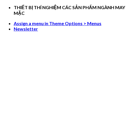
Skip
THIẾT BỊ THÍ NGHIỆM CÁC SẢN PHẨM NGÀNH MAY
to
MẶC
content
Assign a menu in Theme Options > Menus
Newsletter