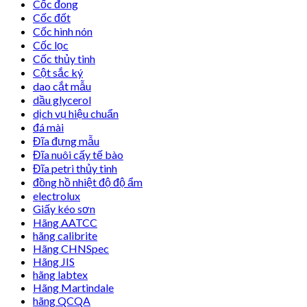
Cốc đong
Cốc đốt
Cốc hình nón
Cốc lọc
Cốc thủy tinh
Cột sắc ký
dao cắt mẫu
dầu glycerol
dịch vụ hiệu chuẩn
đá mài
Đĩa đựng mẫu
Đĩa nuôi cấy tế bào
Đĩa petri thủy tinh
đồng hồ nhiệt độ độ ẩm
electrolux
Giấy kéo sơn
Hãng AATCC
hãng calibrite
Hãng CHNSpec
Hãng JIS
hãng labtex
Hãng Martindale
hãng QCQA