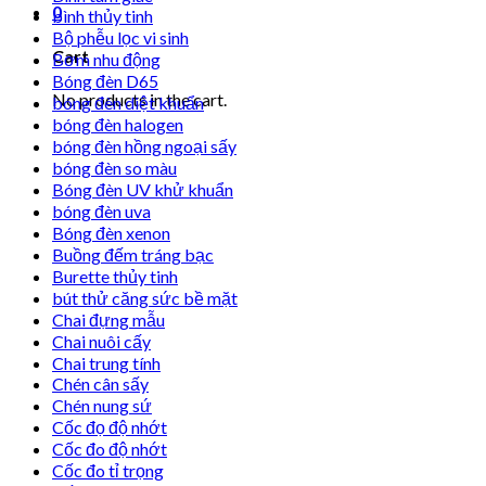
0
bình thủy tinh
Bộ phễu lọc vi sinh
Cart
Bơm nhu động
Bóng đèn D65
No products in the cart.
bóng đèn diệt khuẩn
bóng đèn halogen
bóng đèn hồng ngoại sấy
bóng đèn so màu
Bóng đèn UV khử khuẩn
bóng đèn uva
Bóng đèn xenon
Buồng đếm tráng bạc
Burette thủy tinh
bút thử căng sức bề mặt
Chai đựng mẫu
Chai nuôi cấy
Chai trung tính
Chén cân sấy
Chén nung sứ
Cốc đọ độ nhớt
Cốc đo độ nhớt
Cốc đo tỉ trọng