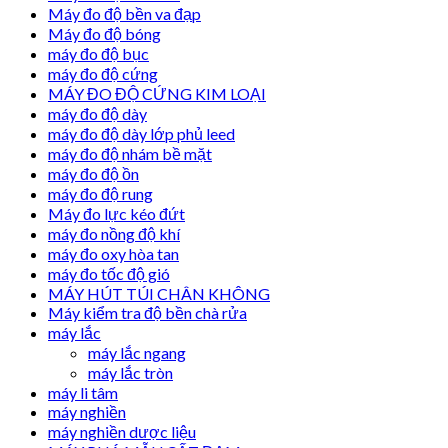
Máy đo độ bền va đạp
Máy đo độ bóng
máy đo độ bục
máy đo độ cứng
MÁY ĐO ĐỘ CỨNG KIM LOẠI
máy đo độ dày
máy đo độ dày lớp phủ leed
máy đo độ nhám bề mặt
máy đo độ ồn
máy đo độ rung
Máy đo lực kéo đứt
máy đo nồng độ khí
máy đo oxy hòa tan
máy đo tốc độ gió
MÁY HÚT TÚI CHÂN KHÔNG
Máy kiểm tra độ bền chà rửa
máy lắc
máy lắc ngang
máy lắc tròn
máy li tâm
máy nghiền
máy nghiền dược liệu