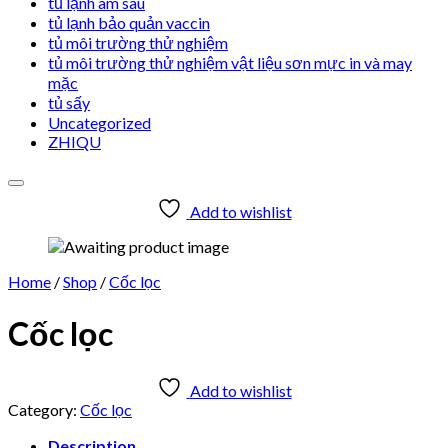
tủ lạnh âm sâu
tủ lạnh bảo quản vaccin
tủ môi trường thử nghiệm
tủ môi trường thử nghiệm vật liệu sơn mực in và may
mặc
tủ sấy
Uncategorized
ZHIQU
Add to wishlist
Home
/
Shop
/
Cốc lọc
Cốc lọc
Add to wishlist
Category:
Cốc lọc
Description