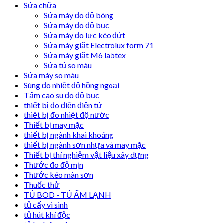
Sửa chữa
Sửa máy đo độ bóng
Sửa máy đo độ bục
Sửa máy đo lực kéo đứt
Sửa máy giặt Electrolux form 71
Sửa máy giặt M6 labtex
Sửa tủ so màu
Sửa máy so màu
Súng đo nhiệt độ hồng ngoại
Tấm cao su đo độ bục
thiết bị đo điện điện tử
thiết bị đo nhiệt độ nước
Thiết bị may mặc
thiết bị ngành khai khoáng
thiết bị ngành sơn nhựa và may mặc
Thiết bị thí nghiệm vật liệu xây dựng
Thước đo độ mịn
Thước kéo màn sơn
Thuốc thử
TỦ BOD - TỦ ẤM LẠNH
tủ cấy vi sinh
tủ hút khí độc