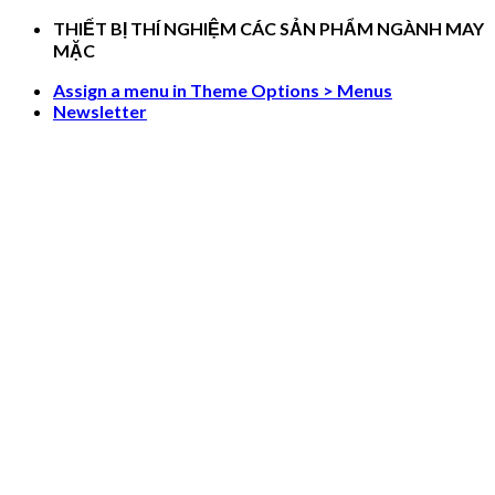
Skip
THIẾT BỊ THÍ NGHIỆM CÁC SẢN PHẨM NGÀNH MAY
to
MẶC
content
Assign a menu in Theme Options > Menus
Newsletter