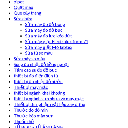
pipet
Quạt màu
Que cấy trang
Sửa chữa
Sửa máy đo độ bóng
Sửa máy đo độ bục
Sửa máy đo lực kéo đứt
Sửa máy giặt Electrolux form 71
Sửa máy giặt M6 labtex
Sửa tủ so màu
Sửa máy so màu
Súng đo nhiệt độ hồng ngoại
Tấm cao su đo độ bục
thiết bị đo điện điện tử
thiết bị đo nhiệt độ nước
Thiết bị may mặc
thiết bị ngành khai khoáng
thiết bị ngành sơn nhựa và may mặc
Thiết bị thí nghiệm vật liệu xây dựng
Thước đo độ mịn
Thước kéo màn sơn
Thuốc thử
TỦ BOD - TỦ ẤM LẠNH