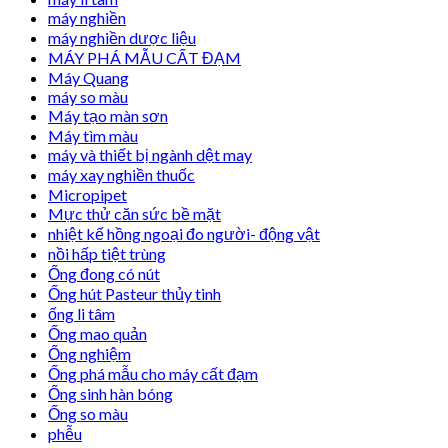
máy nghiền
máy nghiền dược liệu
MÁY PHÁ MẪU CẤT ĐẠM
Máy Quang
máy so màu
Máy tạo màn sơn
Máy tìm màu
máy và thiết bị ngành dệt may
máy xay nghiền thuốc
Micropipet
Mực thử căn sức bề mặt
nhiệt kế hồng ngoại đo người- động vật
nồi hấp tiệt trùng
Ống đong có nút
Ống hút Pasteur thủy tinh
ống li tâm
Ống mao quản
Ống nghiệm
Ống phá mẫu cho máy cất đạm
Ống sinh hàn bóng
Ống so màu
phễu