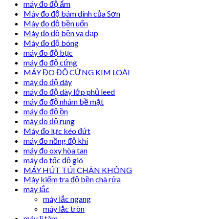
máy đo độ ẩm
Máy đo độ bám dính của Sơn
Máy đo độ bền uốn
Máy đo độ bền va đạp
Máy đo độ bóng
máy đo độ bục
máy đo độ cứng
MÁY ĐO ĐỘ CỨNG KIM LOẠI
máy đo độ dày
máy đo độ dày lớp phủ leed
máy đo độ nhám bề mặt
máy đo độ ồn
máy đo độ rung
Máy đo lực kéo đứt
máy đo nồng độ khí
máy đo oxy hòa tan
máy đo tốc độ gió
MÁY HÚT TÚI CHÂN KHÔNG
Máy kiểm tra độ bền chà rửa
máy lắc
máy lắc ngang
máy lắc tròn
máy li tâm