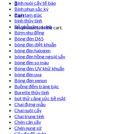
Bình nuôi cấy tế bào
0
Bình phun sắc ký
Bình tam giác
Cart
bình thủy tinh
Bộ phễu lọc vi sinh
No products in the cart.
Bơm nhu động
Bóng đèn D65
bóng đèn diệt khuẩn
bóng đèn halogen
bóng đèn hồng ngoại sấy
bóng đèn so màu
Bóng đèn UV khử khuẩn
bóng đèn uva
Bóng đèn xenon
Buồng đếm tráng bạc
Burette thủy tinh
bút thử căng sức bề mặt
Chai đựng mẫu
Chai nuôi cấy
Chai trung tính
Chén cân sấy
Chén nung sứ
Cốc đọ độ nhớt