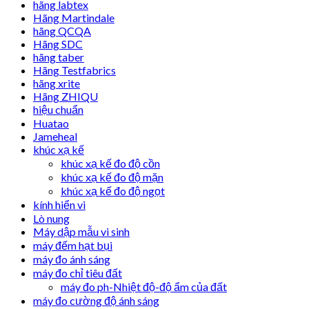
hãng labtex
Hãng Martindale
hãng QCQA
Hãng SDC
hãng taber
Hãng Testfabrics
hãng xrite
Hãng ZHIQU
hiệu chuẩn
Huatao
Jameheal
khúc xạ kế
khúc xạ kế đo độ cồn
khúc xạ kế đo độ mặn
khúc xạ kế đo độ ngọt
kính hiển vi
Lò nung
Máy dập mẫu vi sinh
máy đếm hạt bụi
máy đo ánh sáng
máy đo chỉ tiêu đất
máy đo ph-Nhiệt độ-độ ẩm của đất
máy đo cường độ ánh sáng