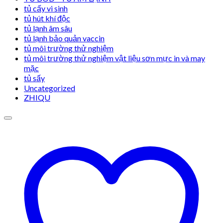
tủ cấy vi sinh
tủ hút khí độc
tủ lạnh âm sâu
tủ lạnh bảo quản vaccin
tủ môi trường thử nghiệm
tủ môi trường thử nghiệm vật liệu sơn mực in và may
mặc
tủ sấy
Uncategorized
ZHIQU