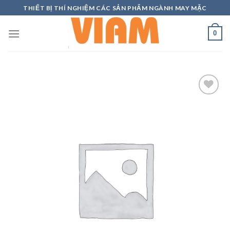
Skip
THIẾT BỊ THÍ NGHIỆM CÁC SẢN PHẨM NGÀNH MAY MẶC
to
content
0
Add to
wishlist