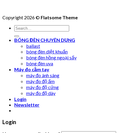
Copyright 2026 ©
Flatsome Theme
Search
for:
BÓNG ĐÈN CHUYÊN DỤNG
ballast
bóng đèn diệt khuẩn
bóng đèn hồng ngoại sấy
bóng đèn uva
Máy đo cầm tay
máy đo ánh sáng
máy đo độ ẩm
máy đo độ cứng
máy đo độ dày
Login
Newsletter
Login