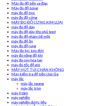
Máy đo độ bền va đạp
Máy đo độ bóng
máy đo độ bục
máy đo độ cứng
MÁY ĐO ĐỘ CỨNG KIM LOẠI
máy đo độ dày
máy đo độ dày lớp phủ leed
máy đo độ nhám bề mặt
máy đo độ ồn
máy đo độ rung
Máy đo lực kéo đứt
máy đo nồng độ khí
máy đo oxy hòa tan
máy đo tốc độ gió
MÁY HÚT TÚI CHÂN KHÔNG
Máy kiểm tra độ bền chà rửa
máy lắc
máy lắc ngang
máy lắc tròn
máy li tâm
máy nghiền
máy nghiền dược liệu