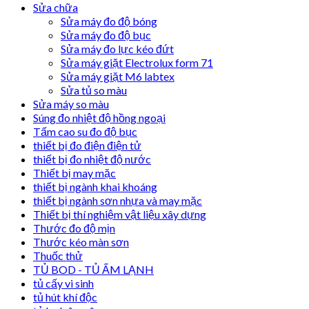
Sửa chữa
Sửa máy đo độ bóng
Sửa máy đo độ bục
Sửa máy đo lực kéo đứt
Sửa máy giặt Electrolux form 71
Sửa máy giặt M6 labtex
Sửa tủ so màu
Sửa máy so màu
Súng đo nhiệt độ hồng ngoại
Tấm cao su đo độ bục
thiết bị đo điện điện tử
thiết bị đo nhiệt độ nước
Thiết bị may mặc
thiết bị ngành khai khoáng
thiết bị ngành sơn nhựa và may mặc
Thiết bị thí nghiệm vật liệu xây dựng
Thước đo độ mịn
Thước kéo màn sơn
Thuốc thử
TỦ BOD - TỦ ẤM LẠNH
tủ cấy vi sinh
tủ hút khí độc