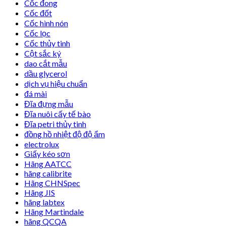
Cốc đong
Cốc đốt
Cốc hình nón
Cốc lọc
Cốc thủy tinh
Cột sắc ký
dao cắt mẫu
dầu glycerol
dịch vụ hiệu chuẩn
đá mài
Đĩa đựng mẫu
Đĩa nuôi cấy tế bào
Đĩa petri thủy tinh
đồng hồ nhiệt độ độ ẩm
electrolux
Giấy kéo sơn
Hãng AATCC
hãng calibrite
Hãng CHNSpec
Hãng JIS
hãng labtex
Hãng Martindale
hãng QCQA