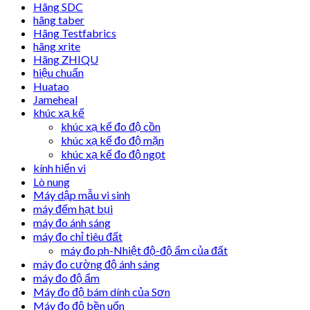
Hãng SDC
hãng taber
Hãng Testfabrics
hãng xrite
Hãng ZHIQU
hiệu chuẩn
Huatao
Jameheal
khúc xạ kế
khúc xạ kế đo độ cồn
khúc xạ kế đo độ mặn
khúc xạ kế đo độ ngọt
kính hiển vi
Lò nung
Máy dập mẫu vi sinh
máy đếm hạt bụi
máy đo ánh sáng
máy đo chỉ tiêu đất
máy đo ph-Nhiệt độ-độ ẩm của đất
máy đo cường độ ánh sáng
máy đo độ ẩm
Máy đo độ bám dính của Sơn
Máy đo độ bền uốn