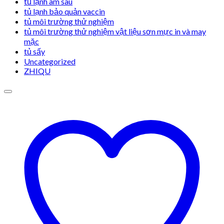
tủ lạnh âm sâu
tủ lạnh bảo quản vaccin
tủ môi trường thử nghiệm
tủ môi trường thử nghiệm vật liệu sơn mực in và may
mặc
tủ sấy
Uncategorized
ZHIQU