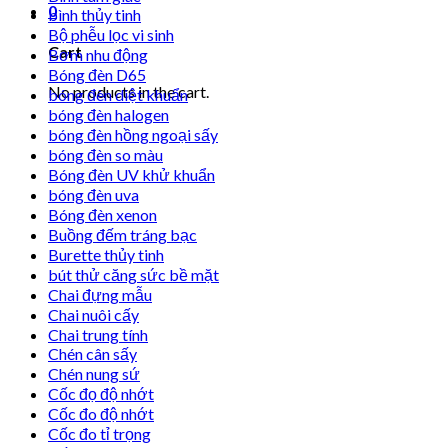
0
bình thủy tinh
Bộ phễu lọc vi sinh
Cart
Bơm nhu động
Bóng đèn D65
No products in the cart.
bóng đèn diệt khuẩn
bóng đèn halogen
bóng đèn hồng ngoại sấy
bóng đèn so màu
Bóng đèn UV khử khuẩn
bóng đèn uva
Bóng đèn xenon
Buồng đếm tráng bạc
Burette thủy tinh
bút thử căng sức bề mặt
Chai đựng mẫu
Chai nuôi cấy
Chai trung tính
Chén cân sấy
Chén nung sứ
Cốc đọ độ nhớt
Cốc đo độ nhớt
Cốc đo tỉ trọng