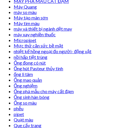
MÁY PHÁ MẪU CẤT ĐẠM
Máy Quang
máy so màu
Máy tạo màn sơn
Máy tìm màu
máy và thiết bị ngành dệt may
máy xay nghiền thuốc
Micropipet
Mực thử căn sức bề mặt
nhiệt kế hồng ngoại đo người- động vật
nồi hấp tiệt trùng
Ống đong có nút
Ống hút Pasteur thủy tinh
ống li tâm
Ống mao quản
Ống nghiệm
Ống phá mẫu cho máy cất đạm
Ống sinh hàn bóng
Ống so màu
phễu
pipet
Quạt màu
Que cấy trang