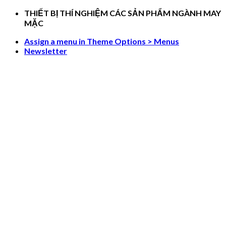
Skip
THIẾT BỊ THÍ NGHIỆM CÁC SẢN PHẨM NGÀNH MAY
to
MẶC
content
Assign a menu in Theme Options > Menus
Newsletter