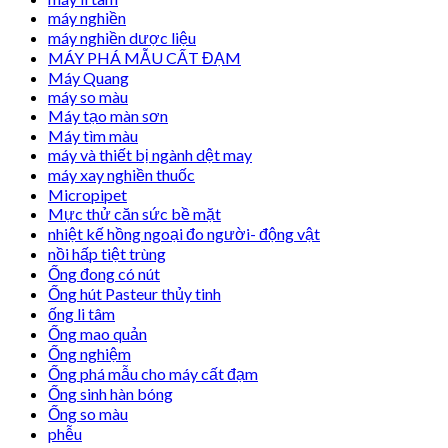
máy nghiền
máy nghiền dược liệu
MÁY PHÁ MẪU CẤT ĐẠM
Máy Quang
máy so màu
Máy tạo màn sơn
Máy tìm màu
máy và thiết bị ngành dệt may
máy xay nghiền thuốc
Micropipet
Mực thử căn sức bề mặt
nhiệt kế hồng ngoại đo người- động vật
nồi hấp tiệt trùng
Ống đong có nút
Ống hút Pasteur thủy tinh
ống li tâm
Ống mao quản
Ống nghiệm
Ống phá mẫu cho máy cất đạm
Ống sinh hàn bóng
Ống so màu
phễu