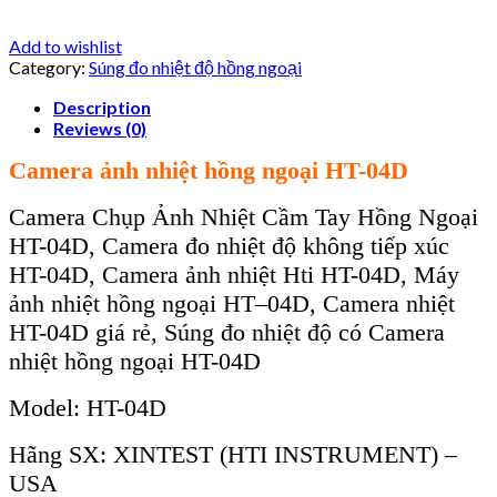
Add to wishlist
Category:
Súng đo nhiệt độ hồng ngoại
Description
Reviews (0)
Camera
ảnh
nhiệt hồng ngoại HT-04
D
Camera Chụp Ảnh Nhiệt Cầm Tay Hồng Ngoại
HT-04
D
, Camera đo nhiệt độ không tiếp xúc
HT-04
D
, Camera ảnh nhiệt Hti HT-04
D,
Máy
ảnh nhiệt
hồng ngoại
HT
–
04
D,
Camera nhiệt
HT-04
D giá rẻ, Súng đo nhiệt độ có Camera
nhiệt hồng ngoại
HT-
04D
Model: HT-04D
Hãng SX: XINTEST (HTI INSTRUMENT) –
USA