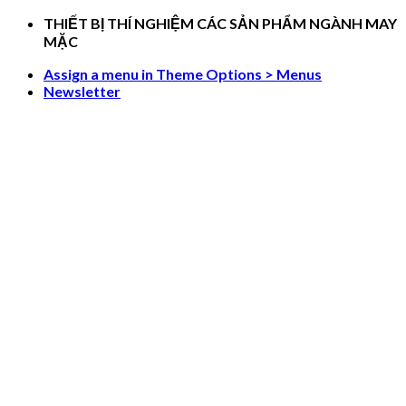
Skip
THIẾT BỊ THÍ NGHIỆM CÁC SẢN PHẨM NGÀNH MAY
to
MẶC
content
Assign a menu in Theme Options > Menus
Newsletter