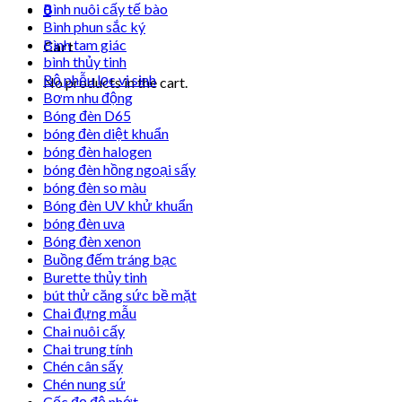
Bình nuôi cấy tế bào
0
Bình phun sắc ký
Bình tam giác
Cart
bình thủy tinh
Bộ phễu lọc vi sinh
No products in the cart.
Bơm nhu động
Bóng đèn D65
bóng đèn diệt khuẩn
bóng đèn halogen
bóng đèn hồng ngoại sấy
bóng đèn so màu
Bóng đèn UV khử khuẩn
bóng đèn uva
Bóng đèn xenon
Buồng đếm tráng bạc
Burette thủy tinh
bút thử căng sức bề mặt
Chai đựng mẫu
Chai nuôi cấy
Chai trung tính
Chén cân sấy
Chén nung sứ
Cốc đọ độ nhớt