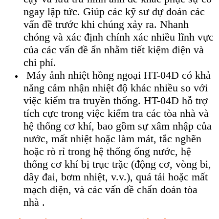
ngay lập tức. Gi
úp các k
ỹ sư dự đo
án các
v
ấn đề trước khi ch
úng x
ảy ra. Nhanh
ch
óng và xác đ
ịnh ch
ính xác nhi
ều lĩnh vực
của c
ác v
ấn đề ẩn nhằm tiết kiệm điện v
à
chi phí.
Máy ảnh nhiệt hồng ngoại HT-04D
c
ó kh
ả
năng cảm nhận nhiệt độ kh
ác nhi
ều so với
việc kiểm tra truyền thống. HT-04D hỗ trợ
t
ích c
ực trong việc kiểm tra c
ác tòa nhà và
h
ệ thống cơ kh
í, bao g
ồm sự x
âm nh
ập của
nước, mất nhiệt hoặc l
àm mát, t
ắc nghẽn
hoặc r
ò r
ỉ trong hệ thống ống nước, hệ
thống cơ kh
í b
ị trục trặc (động cơ, v
òng bi,
dây đai, bơm nhi
ệt, v.v.), qu
á t
ải hoặc mất
mạch điện, v
à các v
ấn đề chẩn đo
án tòa
nhà .