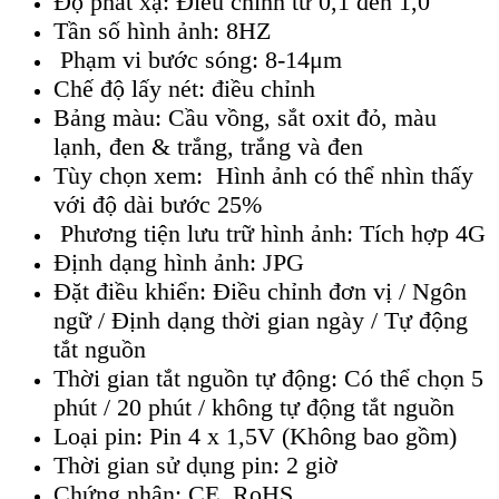
Đ
ộ ph
át x
ạ: Điều chỉnh từ 0,1 đến 1,0
Tần số h
ình
ảnh: 8HZ
Phạm vi bước s
óng: 8-14
μm
Ch
ế độ lấy n
ét: đi
ều chỉnh
Bảng m
àu: C
ầu vồng, sắt oxit đỏ, m
àu
l
ạnh, đen & trắng, trắng v
à đen
Tùy ch
ọn xem: H
ình
ảnh c
ó th
ể nh
ìn th
ấy
với độ d
ài bư
ớc 25%
Phương tiện lưu trữ h
ình
ảnh: T
ích h
ợp 4G
Định dạng h
ình
ảnh: JPG
Đặt điều khiển: Điều chỉnh đơn vị / Ng
ôn
ng
ữ / Định dạng thời gian ng
ày / T
ự động
tắt nguồn
Thời gian tắt nguồn tự động: C
ó th
ể chọn 5
ph
út / 20 phút / không t
ự động tắt nguồn
Loại pin: Pin 4 x 1,5V (Kh
ông bao g
ồm)
Thời gian sử dụng pin: 2 giờ
Chứng nhận: CE, RoHS