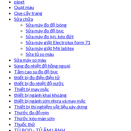
pipet
Quạt màu
Que cấy trang
Sửa chữa
Sửa máy đo độ bóng
Sửa máy đo độ bục
Sửa máy đo lực kéo đứt
Sửa máy giặt Electrolux form 71
Sửa máy giặt M6 labtex
Sửa tủ so màu
Sửa máy so màu
Súng đo nhiệt độ hồng ngoại
Tấm cao su đo độ bục
thiết bị đo điện điện tử
thiết bị đo nhiệt độ nước
Thiết bị may mặc
thiết bị ngành khai khoáng
thiết bị ngành sơn nhựa và may mặc
Thiết bị thí nghiệm vật liệu xây dựng
Thước đo độ mịn
Thước kéo màn sơn
Thuốc thử
TỦ BOD - TỦ ẤM LẠNH