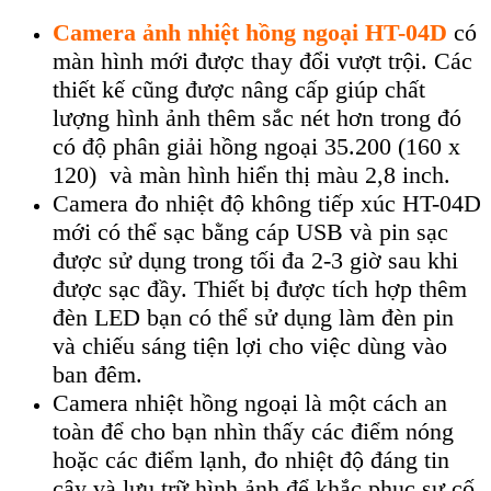
Camera ảnh nhiệt hồng ngoại HT-04D
c
ó
màn hình m
ới được thay đổi vượt trội. C
ác
thi
ết kế cũng được n
âng c
ấp gi
úp ch
ất
lượng h
ình
ảnh th
êm s
ắc n
ét hơn trong đó
có đ
ộ ph
ân gi
ải hồng ngoại 35.200 (160 x
120) v
à màn hình hi
ển thị m
àu 2,8 inch.
Camera đo nhiệt độ không tiếp xúc HT-04D
mới c
ó th
ể sạc bằng c
áp USB và pin s
ạc
được sử dụng trong tối đa 2-3 giờ sau khi
được sạc đầy. Thiết bị được t
ích h
ợp th
êm
đèn LED b
ạn c
ó th
ể sử dụng l
àm đèn pin
và chi
ếu s
áng ti
ện lợi cho việc d
ùng vào
ban đêm.
Camera nhi
ệt hồng ngoại l
à m
ột c
ách an
toàn đ
ể cho bạn nh
ìn th
ấy c
ác đi
ểm n
óng
ho
ặc c
ác đi
ểm lạnh, đo nhiệt độ đ
áng tin
c
ậy v
à lưu tr
ữ h
ình
ảnh để khắc phục sự cố