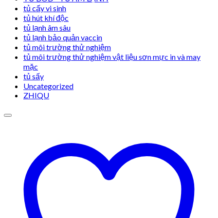
tủ cấy vi sinh
tủ hút khí độc
tủ lạnh âm sâu
tủ lạnh bảo quản vaccin
tủ môi trường thử nghiệm
tủ môi trường thử nghiệm vật liệu sơn mực in và may
mặc
tủ sấy
Uncategorized
ZHIQU