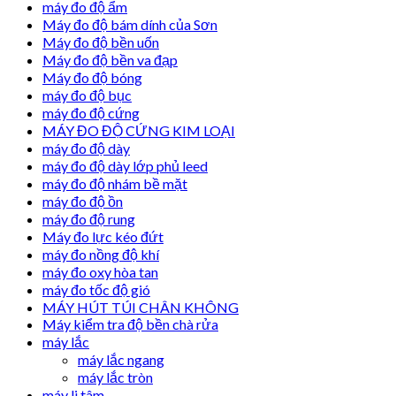
máy đo độ ẩm
Máy đo độ bám dính của Sơn
Máy đo độ bền uốn
Máy đo độ bền va đạp
Máy đo độ bóng
máy đo độ bục
máy đo độ cứng
MÁY ĐO ĐỘ CỨNG KIM LOẠI
máy đo độ dày
máy đo độ dày lớp phủ leed
máy đo độ nhám bề mặt
máy đo độ ồn
máy đo độ rung
Máy đo lực kéo đứt
máy đo nồng độ khí
máy đo oxy hòa tan
máy đo tốc độ gió
MÁY HÚT TÚI CHÂN KHÔNG
Máy kiểm tra độ bền chà rửa
máy lắc
máy lắc ngang
máy lắc tròn
máy li tâm