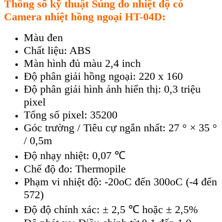
Thông s
ố kỹ thuật
Súng đo nhiệt độ có
Camera nhiệt hồng ngoại
HT-
04D
:
M
àu đen
Ch
ất liệu: ABS
M
àn hình đ
ủ m
àu 2,4 inch
Đ
ộ ph
ân gi
ải hồng ngoại: 220 x 160
Độ ph
ân gi
ải h
ình
ảnh hiển thị: 0,3 triệu
pixel
Tổng số pixel: 35200
Góc trư
ờng / Ti
êu c
ự ngắn nhất: 27
° × 35 °
/ 0,5m
Đ
ộ nhạy nhiệt: 0,07
℃
Ch
ế độ đo: Thermopile
Phạm vi nhiệt độ: -20oC đến 300oC (-4 đến
572)
Độ độ ch
ính xác: ± 2,5 ℃ ho
ặc
± 2,5%