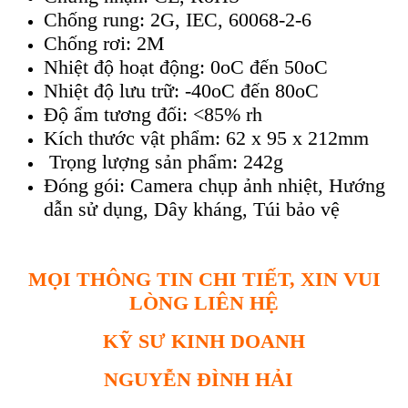
Chống rung: 2G, IEC, 60068-2-6
Chống rơi: 2M
Nhiệt độ hoạt động: 0oC đến 50oC
Nhiệt độ lưu trữ: -40oC đến 80oC
Độ ẩm tương đối: <85% rh
K
ích thư
ớc vật phẩm: 62 x 95 x 212mm
Trọng lượng sản phẩm: 242g
Đóng gói: Camera ch
ụp ảnh nhiệt
,
Hướng
dẫn sử dụng
,
D
ây kháng, Túi b
ảo vệ
MỌI THÔNG TIN CHI TIẾT, XIN VUI
LÒNG LIÊN HỆ
KỸ SƯ KINH DOANH
NGUYỄN ĐÌNH HẢI