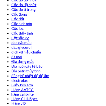
Cốc đo độ nhớt
Cốc đo tỉ trọng
Cốc đong
Cốc đốt
Cốc hình nón
Cốc lọc
Cốc thủy tinh
Cột sắc ký
dao cắt mẫu
dầu glycerol
dịch vụ hiệu chuẩn
đá mài
Đĩa đựng mẫu
Đĩa nuôi cấy tế bào
Đĩa petri thủy tinh
đồng hồ nhiệt độ độ ẩm
electrolux
Giấy kéo sơn
Hãng AATCC
hãng calibrite
Hãng CHNSpec
Hãng JIS