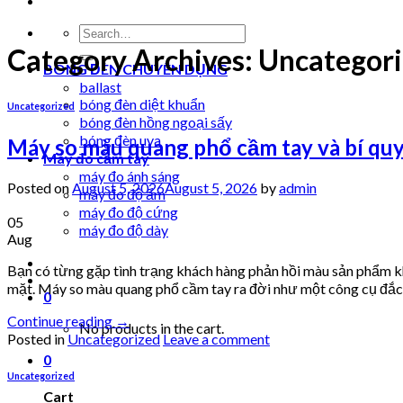
Search
for:
Category Archives:
Uncategor
BÓNG ĐÈN CHUYÊN DỤNG
ballast
bóng đèn diệt khuẩn
Uncategorized
bóng đèn hồng ngoại sấy
bóng đèn uva
Máy so màu quang phổ cầm tay và bí quy
Máy đo cầm tay
máy đo ánh sáng
Posted on
August 5, 2026
August 5, 2026
by
admin
máy đo độ ẩm
máy đo độ cứng
05
máy đo độ dày
Aug
Bạn có từng gặp tình trạng khách hàng phản hồi màu sản phẩm kh
mặt. Máy so màu quang phổ cầm tay ra đời như một công cụ đắc
0
Continue reading
→
No products in the cart.
Posted in
Uncategorized
Leave a comment
0
Uncategorized
Cart