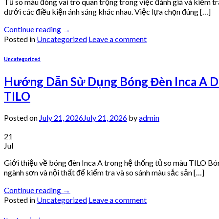
Tủ so màu đóng vai trò quan trọng trong việc đánh giá và kiểm t
dưới các điều kiện ánh sáng khác nhau. Việc lựa chọn đúng […]
Continue reading
→
Posted in
Uncategorized
Leave a comment
Uncategorized
Hướng Dẫn Sử Dụng Bóng Đèn Inca A D
TILO
Posted on
July 21, 2026
July 21, 2026
by
admin
21
Jul
Giới thiệu về bóng đèn Inca A trong hệ thống tủ so màu TILO Bó
ngành sơn và nội thất để kiểm tra và so sánh màu sắc sản […]
Continue reading
→
Posted in
Uncategorized
Leave a comment