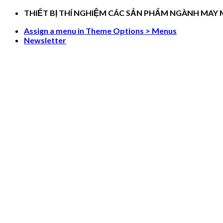
Skip
THIẾT BỊ THÍ NGHIỆM CÁC SẢN PHẨM NGÀNH MAY
to
Assign a menu in Theme Options > Menus
content
Newsletter