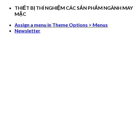
Skip
THIẾT BỊ THÍ NGHIỆM CÁC SẢN PHẨM NGÀNH MAY
to
MẶC
content
Assign a menu in Theme Options > Menus
Newsletter