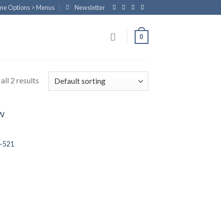
eme Options > Menus
Newsletter
0
ll 2 results
2-521
 to
list