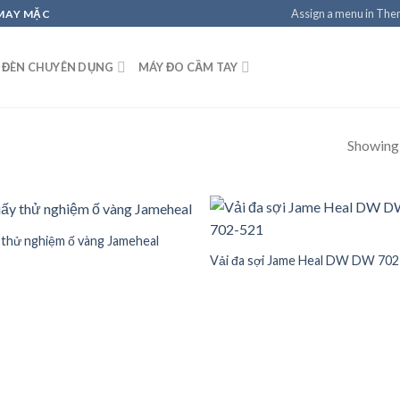
Assign a menu in Th
 MAY MẶC
 ĐÈN CHUYÊN DỤNG
MÁY ĐO CẦM TAY
Showing a
 thử nghiệm ố vàng Jameheal
Vải đa sợi Jame Heal DW DW 70
Add to
Add
wishlist
wish