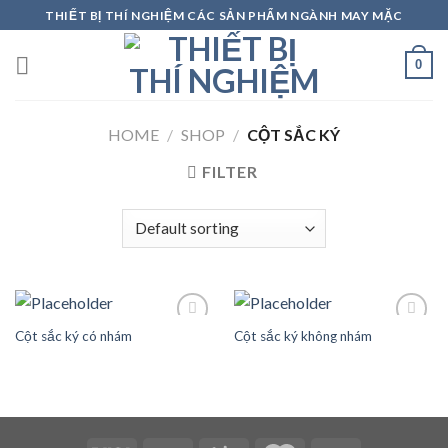
Skip
THIẾT BỊ THÍ NGHIỆM CÁC SẢN PHẨM NGÀNH MAY MẶC
to
content
0
HOME
/
SHOP
/
CỘT SẮC KÝ
FILTER
Cột sắc ký có nhám
Cột sắc ký không nhám
Add to
Add to
wishlist
wishlist