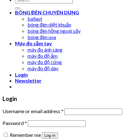
for:
BÓNG ĐÈN CHUYÊN DỤNG
ballast
bóng đèn diệt khuẩn
bóng đèn hồng ngoại sấy
bóng đèn uva
Máy đo cầm tay
máy đo ánh sáng
máy đo độ ẩm
máy đo độ cứng
máy đo độ dày
Login
Newsletter
Login
Username or email address
*
Password
*
Remember me
Log in