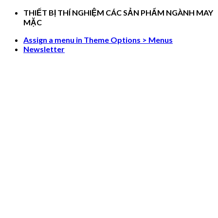
Skip
THIẾT BỊ THÍ NGHIỆM CÁC SẢN PHẨM NGÀNH MAY
to
MẶC
content
Assign a menu in Theme Options > Menus
Newsletter