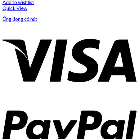
Add to wishlist
Quick View
Ống đong có nút