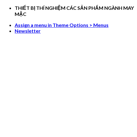
Skip
THIẾT BỊ THÍ NGHIỆM CÁC SẢN PHẨM NGÀNH MAY
to
MẶC
content
Assign a menu in Theme Options > Menus
Newsletter