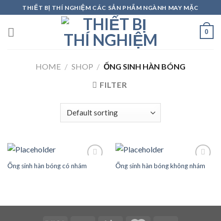
Skip
THIẾT BỊ THÍ NGHIỆM CÁC SẢN PHẨM NGÀNH MAY MẶC
to
content
0
HOME
/
SHOP
/
ỐNG SINH HÀN BÓNG
FILTER
Ống sinh hàn bóng có nhám
Ống sinh hàn bóng không nhám
Add to
Add to
wishlist
wishlist