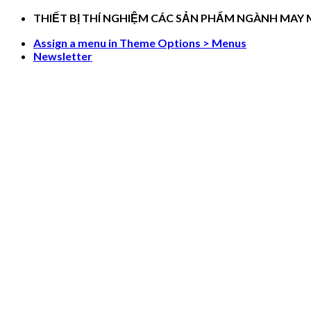
Skip
THIẾT BỊ THÍ NGHIỆM CÁC SẢN PHẨM NGÀNH MAY
to
Assign a menu in Theme Options > Menus
content
Newsletter