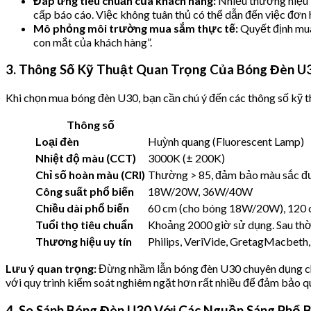
Đáp ứng tiêu chuẩn của khách hàng:
Nhiều thương hiệu 
cấp báo cáo. Việc không tuân thủ có thể dẫn đến việc đơn hà
Mô phỏng môi trường mua sắm thực tế:
Quyết định mua
con mắt của khách hàng”.
3. Thông Số Kỹ Thuật Quan Trọng Của Bóng Đèn U3
Khi chọn mua bóng đèn U30, bạn cần chú ý đến các thông số kỹ 
Thông số
Loại đèn
Huỳnh quang (Fluorescent Lamp)
Nhiệt độ màu (CCT)
3000K (± 200K)
Chỉ số hoàn màu (CRI)
Thường > 85, đảm bảo màu sắc đượ
Công suất phổ biến
18W/20W, 36W/40W
Chiều dài phổ biến
60 cm (cho bóng 18W/20W), 120
Tuổi thọ tiêu chuẩn
Khoảng 2000 giờ sử dụng. Sau thời
Thương hiệu uy tín
Philips, VeriVide, GretagMacbeth,
Lưu ý quan trọng:
Đừng nhầm lẫn bóng đèn U30 chuyên dụng cho
với quy trình kiểm soát nghiêm ngặt hơn rất nhiều để đảm bảo qu
4. So Sánh Bóng Đèn U30 Với Các Nguồn Sáng Phổ B