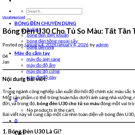
Search
for:
Uncategorized
BÓNG ĐÈN CHUYÊN DỤNG
ballast
Bóng Đèn U30 Cho Tủ So Màu: Tất Tần 
bóng đèn diệt khuẩn
bóng đèn hồng ngoại sấy
Posted on
January 4, 2026
January 4, 2026
by
admin
bóng đèn uva
Máy đo cầm tay
04
máy đo ánh sáng
Jan
máy đo độ ẩm
máy đo độ cứng
máy đo độ dày
Nội dung bài viết:
Trong ngành công nghiệp sản xuất đòi hỏi độ chính xác màu sắc tu
Một sản phẩm có thể trông hoàn hảo dưới ánh sáng nhà xưởng, như
0
đời, và trong đó,
bóng đèn U30 cho tủ so màu
đóng một vai trò
No products in the cart.
Bài viết này sẽ cung cấp một cái nhìn toàn diện về bóng đèn U30,
0
1. Bóng Đèn U30 Là Gì?
Cart