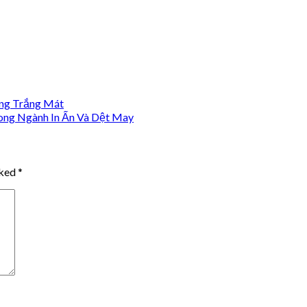
ng Trắng Mát
ong Ngành In Ấn Và Dệt May
rked
*