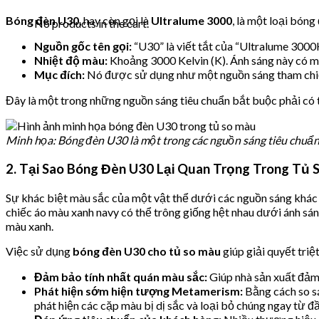
Bóng đèn U30
, hay còn gọi là
Ultralume 3000
, là một loại bón
No products in the cart.
Nguồn gốc tên gọi:
“U30” là viết tắt của “Ultralume 3000
Nhiệt độ màu:
Khoảng 3000 Kelvin (K). Ánh sáng này có m
Mục đích:
Nó được sử dụng như một nguồn sáng tham chiếu
Đây là một trong những nguồn sáng tiêu chuẩn bắt buộc phải có
Minh họa: Bóng đèn U30 là một trong các nguồn sáng tiêu chuẩn
2. Tại Sao Bóng Đèn U30 Lại Quan Trọng Trong Tủ 
Sự khác biệt màu sắc của một vật thể dưới các nguồn sáng khác
chiếc áo màu xanh navy có thể trông giống hệt nhau dưới ánh sán
màu xanh.
Việc sử dụng
bóng đèn U30 cho tủ so màu
giúp giải quyết triệ
Đảm bảo tính nhất quán màu sắc:
Giúp nhà sản xuất đảm
Phát hiện sớm hiện tượng Metamerism:
Bằng cách so sá
phát hiện các cặp màu bị dị sắc và loại bỏ chúng ngay từ đầ