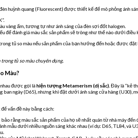
g đèn huỳnh quang (Fluorescent) được thiết kế để mô phỏng ánh sáng
K”.
àu vàng ấm, tương tự như ánh sáng của đèn sợi đốt halogen.
 để đánh giá màu sắc sản phẩm sẽ trông như thế nào dưới điều k
 trong tủ so màu nếu sản phẩm của bạn hướng đến hoặc được đặt 
 trong tủ so màu chuyên dụng.
So Màu?
 nhau được gọi là
hiện tượng Metamerism (dị sắc)
. Đây là “kẻ 
g ban ngày (D65), nhưng khi đặt dưới ánh sáng cửa hàng (U30), mộ
t để vấn đề này bằng cách:
 bảo rằng màu sắc sản phẩm của họ sẽ nhất quán từ nhà máy đến đ
nh mẫu dưới nhiều nguồn sáng khác nhau (ví dụ: D65, TL84, và U3
u.