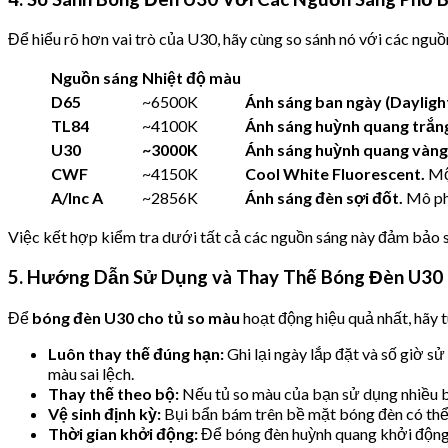
Để hiểu rõ hơn vai trò của U30, hãy cùng so sánh nó với các ngu
Nguồn sáng
Nhiệt độ màu
D65
~6500K
Ánh sáng ban ngày (Daylight
TL84
~4100K
Ánh sáng huỳnh quang trắng
U30
~3000K
Ánh sáng huỳnh quang vàng
CWF
~4150K
Cool White Fluorescent.
Một
A/Inc A
~2856K
Ánh sáng đèn sợi đốt.
Mô phỏ
Việc kết hợp kiểm tra dưới tất cả các nguồn sáng này đảm bảo 
5. Hướng Dẫn Sử Dụng và Thay Thế Bóng Đèn U30
Để
bóng đèn U30 cho tủ so màu
hoạt động hiệu quả nhất, hãy t
Luôn thay thế đúng hạn:
Ghi lại ngày lắp đặt và số giờ s
màu sai lệch.
Thay thế theo bộ:
Nếu tủ so màu của bạn sử dụng nhiều b
Vệ sinh định kỳ:
Bụi bẩn bám trên bề mặt bóng đèn có thể
Thời gian khởi động:
Để bóng đèn huỳnh quang khởi động v