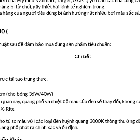
lớn của Mỹ (như Walmart, Target, GAP…) yêu cầu các nhà cung cấ
ng bị từ chối, gây thiệt hại kinh tế nghiêm trọng.
 hàng của người tiêu dùng bị ảnh hưởng rất nhiều bởi màu sắc sả
0 (
thuật sau để đảm bảo mua đúng sản phẩm tiêu chuẩn:
Chi tiết
c tái tạo trung thực.
 cm (cho bóng 36W/40W)
 gian này, quang phổ và nhiệt độ màu của đèn sẽ thay đổi, không 
 X-Rite.
 tủ so màu với các loại đèn huỳnh quang 3000K thông thường dù
ang phổ phát ra chính xác và ổn định.
iến Khác