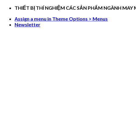
Skip
THIẾT BỊ THÍ NGHIỆM CÁC SẢN PHẨM NGÀNH MAY
to
Assign a menu in Theme Options > Menus
content
Newsletter