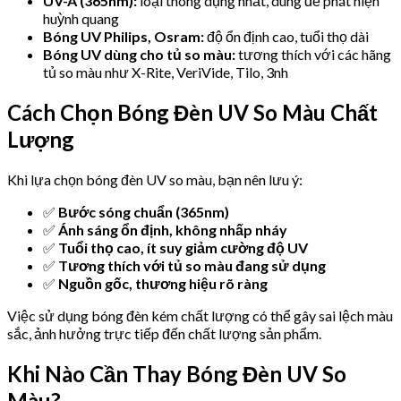
UV-A (365nm):
loại thông dụng nhất, dùng để phát hiện
huỳnh quang
Bóng UV Philips, Osram:
độ ổn định cao, tuổi thọ dài
Bóng UV dùng cho tủ so màu:
tương thích với các hãng
tủ so màu như X-Rite, VeriVide, Tilo, 3nh
Cách Chọn Bóng Đèn UV So Màu Chất
Lượng
Khi lựa chọn bóng đèn UV so màu, bạn nên lưu ý:
✅
Bước sóng chuẩn (365nm)
✅
Ánh sáng ổn định, không nhấp nháy
✅
Tuổi thọ cao, ít suy giảm cường độ UV
✅
Tương thích với tủ so màu đang sử dụng
✅
Nguồn gốc, thương hiệu rõ ràng
Việc sử dụng bóng đèn kém chất lượng có thể gây sai lệch màu
sắc, ảnh hưởng trực tiếp đến chất lượng sản phẩm.
Khi Nào Cần Thay Bóng Đèn UV So
Màu?