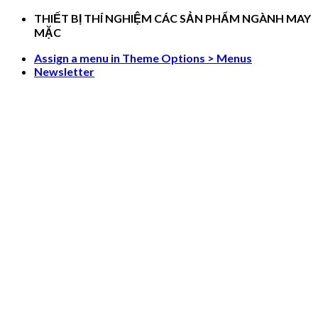
Skip
THIẾT BỊ THÍ NGHIỆM CÁC SẢN PHẨM NGÀNH MAY
to
MẶC
content
Assign a menu in Theme Options > Menus
Newsletter