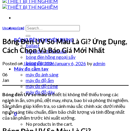
Search
Uncategorized
for:
BÓNG ĐÈN CHUYÊN DỤNG
Bóng Đèn UV So Màu Là Gì? Ứng Dụng,
ballast
Cách Chọn Và Báo Giá Mới Nhất
bóng đèn diệt khuẩn
bóng đèn hồng ngoại sấy
bóng đèn uva
Posted on
January 6, 2026
January 6, 2026
by
admin
Máy đo cầm tay
06
máy đo ánh sáng
Jan
máy đo độ ẩm
máy đo độ cứng
máy đo độ dày
Bóng đèn UV so màu
là thiết bị không thể thiếu trong các
ngành in ấn, sơn phủ, dệt may, nhựa, bao bì và phòng thí nghiệm.
Sản phẩm giúp kiểm tra, so sánh màu sắc chính xác dưới nhiều
nguồn sáng tiêu chuẩn, đảm bảo chất lượng và tính đồng nhất
0
của sản phẩm trước khi xuất xưởng.
No products in the cart.
Bóng Đèn UV So Màu Là Gì?