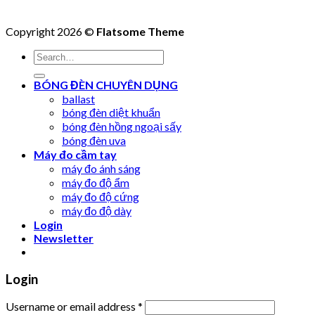
Copyright 2026 ©
Flatsome Theme
Search
for:
BÓNG ĐÈN CHUYÊN DỤNG
ballast
bóng đèn diệt khuẩn
bóng đèn hồng ngoại sấy
bóng đèn uva
Máy đo cầm tay
máy đo ánh sáng
máy đo độ ẩm
máy đo độ cứng
máy đo độ dày
Login
Newsletter
Login
Username or email address
*