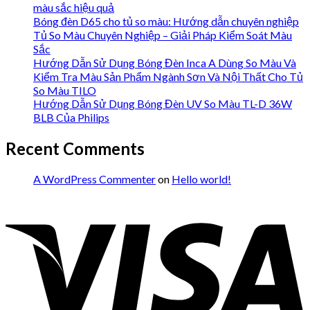
màu sắc hiệu quả
Bóng đèn D65 cho tủ so màu: Hướng dẫn chuyên nghiệp
Tủ So Màu Chuyên Nghiệp – Giải Pháp Kiểm Soát Màu
Sắc
Hướng Dẫn Sử Dụng Bóng Đèn Inca A Dùng So Màu Và
Kiểm Tra Màu Sản Phẩm Ngành Sơn Và Nội Thất Cho Tủ
So Màu TILO
Hướng Dẫn Sử Dụng Bóng Đèn UV So Màu TL-D 36W
BLB Của Philips
Recent Comments
A WordPress Commenter
on
Hello world!