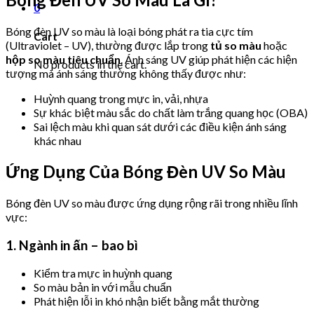
0
Bóng đèn UV so màu là loại bóng phát ra tia cực tím
Cart
(Ultraviolet – UV), thường được lắp trong
tủ so màu
hoặc
hộp so màu tiêu chuẩn
. Ánh sáng UV giúp phát hiện các hiện
No products in the cart.
tượng mà ánh sáng thường không thấy được như:
Huỳnh quang trong mực in, vải, nhựa
Sự khác biệt màu sắc do chất làm trắng quang học (OBA)
Sai lệch màu khi quan sát dưới các điều kiện ánh sáng
khác nhau
Ứng Dụng Của Bóng Đèn UV So Màu
Bóng đèn UV so màu được ứng dụng rộng rãi trong nhiều lĩnh
vực:
1. Ngành in ấn – bao bì
Kiểm tra mực in huỳnh quang
So màu bản in với mẫu chuẩn
Phát hiện lỗi in khó nhận biết bằng mắt thường