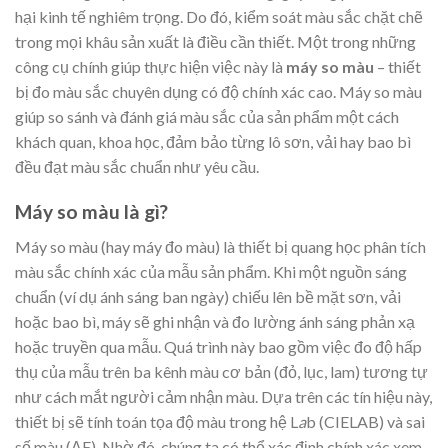
hại kinh tế nghiêm trọng. Do đó, kiểm soát màu sắc chặt chẽ
trong mọi khâu sản xuất là điều cần thiết. Một trong những
công cụ chính giúp thực hiện việc này là
máy so màu
– thiết
bị đo màu sắc chuyên dụng có độ chính xác cao. Máy so màu
giúp so sánh và đánh giá màu sắc của sản phẩm một cách
khách quan, khoa học, đảm bảo từng lô sơn, vải hay bao bì
đều đạt màu sắc chuẩn như yêu cầu.
Máy so màu là gì?
Máy so màu (hay máy đo màu) là thiết bị quang học phân tích
màu sắc chính xác của mẫu sản phẩm. Khi một nguồn sáng
chuẩn (ví dụ ánh sáng ban ngày) chiếu lên bề mặt sơn, vải
hoặc bao bì, máy sẽ ghi nhận và đo lường ánh sáng phản xạ
hoặc truyền qua mẫu. Quá trình này bao gồm việc đo độ hấp
thụ của mẫu trên ba kênh màu cơ bản (đỏ, lục, lam) tương tự
như cách mắt người cảm nhận màu. Dựa trên các tín hiệu này,
thiết bị sẽ tính toán tọa độ màu trong hệ L
a
b (CIELAB) và sai
số màu (ΔE). Nhờ đó, chúng ta có thể xác định chính xác xem