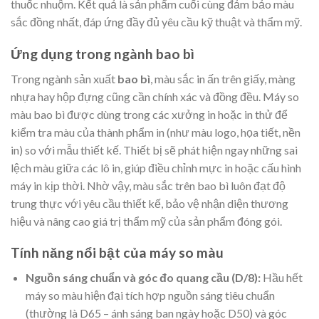
thuốc nhuộm. Kết quả là sản phẩm cuối cùng đảm bảo màu
sắc đồng nhất, đáp ứng đầy đủ yêu cầu kỹ thuật và thẩm mỹ.
Ứng dụng trong ngành bao bì
Trong ngành sản xuất
bao bì
, màu sắc in ấn trên giấy, màng
nhựa hay hộp đựng cũng cần chính xác và đồng đều. Máy so
màu bao bì được dùng trong các xưởng in hoặc in thử để
kiểm tra màu của thành phẩm in (như màu logo, họa tiết, nền
in) so với mẫu thiết kế. Thiết bị sẽ phát hiện ngay những sai
lệch màu giữa các lô in, giúp điều chỉnh mực in hoặc cấu hình
máy in kịp thời. Nhờ vậy, màu sắc trên bao bì luôn đạt độ
trung thực với yêu cầu thiết kế, bảo vệ nhận diện thương
hiệu và nâng cao giá trị thẩm mỹ của sản phẩm đóng gói.
Tính năng nổi bật của máy so màu
Nguồn sáng chuẩn và góc đo quang cầu (D/8):
Hầu hết
máy so màu hiện đại tích hợp nguồn sáng tiêu chuẩn
(thường là D65 – ánh sáng ban ngày hoặc D50) và góc