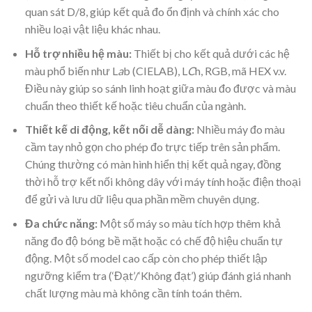
quan sát D/8, giúp kết quả đo ổn định và chính xác cho
nhiều loại vật liệu khác nhau.
Hỗ trợ nhiều hệ màu:
Thiết bị cho kết quả dưới các hệ
màu phổ biến như L
a
b (CIELAB), L
C
h, RGB, mã HEX v.v.
Điều này giúp so sánh linh hoạt giữa màu đo được và màu
chuẩn theo thiết kế hoặc tiêu chuẩn của ngành.
Thiết kế di động, kết nối dễ dàng:
Nhiều máy đo màu
cầm tay nhỏ gọn cho phép đo trực tiếp trên sản phẩm.
Chúng thường có màn hình hiển thị kết quả ngay, đồng
thời hỗ trợ kết nối không dây với máy tính hoặc điện thoại
để gửi và lưu dữ liệu qua phần mềm chuyên dụng.
Đa chức năng:
Một số máy so màu tích hợp thêm khả
năng đo độ bóng bề mặt hoặc có chế độ hiệu chuẩn tự
động. Một số model cao cấp còn cho phép thiết lập
ngưỡng kiểm tra (‘Đạt’/‘Không đạt’) giúp đánh giá nhanh
chất lượng màu mà không cần tính toán thêm.