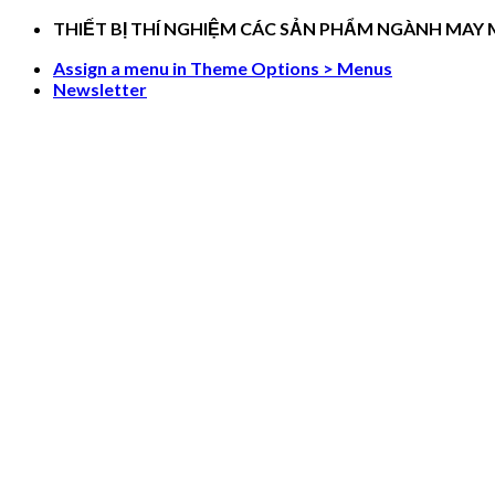
Skip
THIẾT BỊ THÍ NGHIỆM CÁC SẢN PHẨM NGÀNH MAY
to
Assign a menu in Theme Options > Menus
content
Newsletter