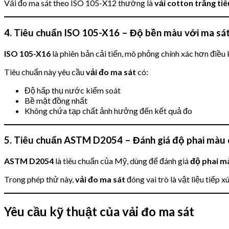
Vải đo ma sát theo ISO 105-X12 thường là
vải cotton trắng ti
4. Tiêu chuẩn ISO 105-X16 – Độ bền màu với ma sát
ISO 105-X16
là phiên bản cải tiến, mô phỏng chính xác hơn điều 
Tiêu chuẩn này yêu cầu
vải đo ma sát
có:
Độ hấp thụ nước kiểm soát
Bề mặt đồng nhất
Không chứa tạp chất ảnh hưởng đến kết quả đo
5. Tiêu chuẩn ASTM D2054 – Đánh giá độ phai màu 
ASTM D2054
là tiêu chuẩn của Mỹ, dùng để đánh giá
độ phai mà
Trong phép thử này,
vải đo ma sát
đóng vai trò là vật liệu tiếp
Yêu cầu kỹ thuật của vải đo ma sát