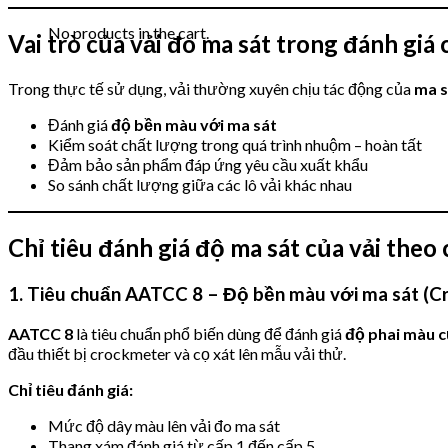
No products in the cart.
Vai trò của vải đo ma sát trong đánh giá
Trong thực tế sử dụng, vải thường xuyên chịu tác động của
ma s
Đánh giá
độ bền màu với ma sát
Kiểm soát chất lượng trong quá trình nhuộm – hoàn tất
Đảm bảo sản phẩm đáp ứng yêu cầu xuất khẩu
So sánh chất lượng giữa các lô vải khác nhau
Chỉ tiêu đánh giá độ ma sát của vải theo
1. Tiêu chuẩn AATCC 8 – Độ bền màu với ma sát (Cr
AATCC 8
là tiêu chuẩn phổ biến dùng để đánh giá
độ phai màu c
đầu thiết bị crockmeter và cọ xát lên mẫu vải thử.
Chỉ tiêu đánh giá:
Mức độ dây màu lên vải đo ma sát
Thang xám đánh giá từ cấp 1 đến cấp 5