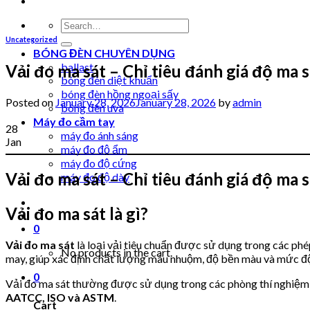
Search
for:
Uncategorized
BÓNG ĐÈN CHUYÊN DỤNG
ballast
Vải đo ma sát – Chỉ tiêu đánh giá độ ma
bóng đèn diệt khuẩn
bóng đèn hồng ngoại sấy
Posted on
January 28, 2026
January 28, 2026
by
admin
bóng đèn uva
Máy đo cầm tay
28
máy đo ánh sáng
Jan
máy đo độ ẩm
máy đo độ cứng
Vải đo ma sát – Chỉ tiêu đánh giá độ ma
máy đo độ dày
Vải đo ma sát là gì?
0
Vải đo ma sát
là loại vải tiêu chuẩn được sử dụng trong các p
No products in the cart.
may, giúp xác định chất lượng màu nhuộm, độ bền màu và mức độ
0
Vải đo ma sát thường được sử dụng trong các phòng thí nghiệm 
AATCC, ISO và ASTM
.
Cart