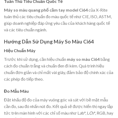
Tuân Thủ Tiêu Chuẩn Quốc Tế
Máy so màu quang phổ cầm tay model Ci64
của X-Rite
tuân thủ các tiêu chuẩn đo màu quốc tế như CIE, ISO, ASTM,
giúp doanh nghiệp đáp ứng yêu cầu của khách hàng quốc tế
và các tiêu chuẩn ngành.
Hướng Dẫn Sử Dụng Máy So Màu Ci64
Hiệu Chuẩn Máy
Trước khi sử dụng, cần hiệu chuẩn
máy so màu Ci64
bằng
cách đo chuẩn trắng và chuẩn đen đi kèm. Quá trình hiệu
chuẩn đơn giản và chỉ mất vài giây, đảm bảo độ chính xác của
các phép đo tiếp theo.
Đo Mẫu Màu
Đặt khẩu độ đo của máy vuông góc và sát với bề mặt mẫu
cần đo, sau đó nhấn nút đo. Kết quả sẽ được hiển thị ngay lập
tức trên màn hình với các chỉ số màu như L
a
b*, L
C
h*, RGB, hay