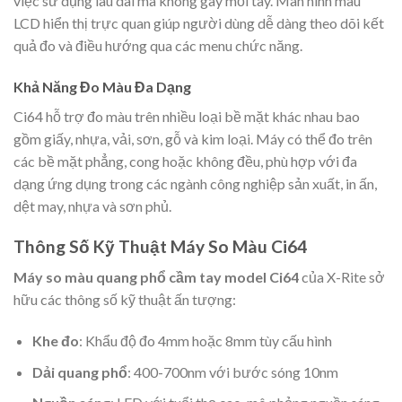
việc sử dụng lâu dài mà không gây mỏi tay. Màn hình màu
LCD hiển thị trực quan giúp người dùng dễ dàng theo dõi kết
quả đo và điều hướng qua các menu chức năng.
Khả Năng Đo Màu Đa Dạng
Ci64 hỗ trợ đo màu trên nhiều loại bề mặt khác nhau bao
gồm giấy, nhựa, vải, sơn, gỗ và kim loại. Máy có thể đo trên
các bề mặt phẳng, cong hoặc không đều, phù hợp với đa
dạng ứng dụng trong các ngành công nghiệp sản xuất, in ấn,
dệt may, nhựa và sơn phủ.
Thông Số Kỹ Thuật Máy So Màu Ci64
Máy so màu quang phổ cầm tay model Ci64
của X-Rite sở
hữu các thông số kỹ thuật ấn tượng:
Khe đo
: Khẩu độ đo 4mm hoặc 8mm tùy cấu hình
Dải quang phổ
: 400-700nm với bước sóng 10nm