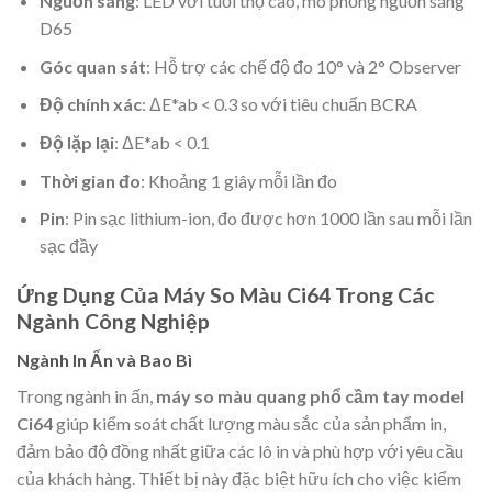
Nguồn sáng
: LED với tuổi thọ cao, mô phỏng nguồn sáng
D65
Góc quan sát
: Hỗ trợ các chế độ đo 10° và 2° Observer
Độ chính xác
: ΔE*ab < 0.3 so với tiêu chuẩn BCRA
Độ lặp lại
: ΔE*ab < 0.1
Thời gian đo
: Khoảng 1 giây mỗi lần đo
Pin
: Pin sạc lithium-ion, đo được hơn 1000 lần sau mỗi lần
sạc đầy
Ứng Dụng Của Máy So Màu Ci64 Trong Các
Ngành Công Nghiệp
Ngành In Ấn và Bao Bì
Trong ngành in ấn,
máy so màu quang phổ cầm tay model
Ci64
giúp kiểm soát chất lượng màu sắc của sản phẩm in,
đảm bảo độ đồng nhất giữa các lô in và phù hợp với yêu cầu
của khách hàng. Thiết bị này đặc biệt hữu ích cho việc kiểm