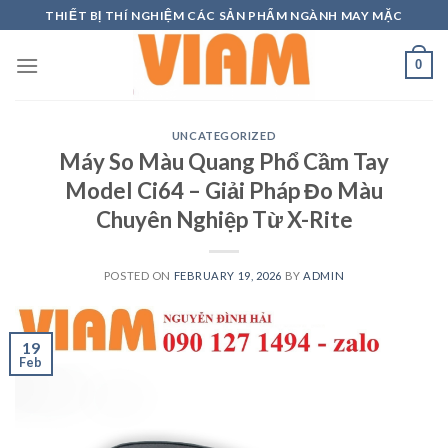
Skip
THIẾT BỊ THÍ NGHIỆM CÁC SẢN PHẨM NGÀNH MAY MẶC
to
content
0
UNCATEGORIZED
Máy So Màu Quang Phổ Cầm Tay
Model Ci64 – Giải Pháp Đo Màu
Chuyên Nghiệp Từ X-Rite
POSTED ON
FEBRUARY 19, 2026
BY
ADMIN
19
Feb