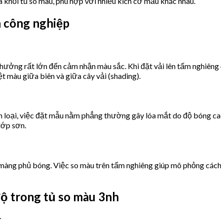
 khỏi tủ so màu, phù hợp với nhiều kích cỡ mẫu khác nhau.
h công nghiệp
 hưởng rất lớn đến cảm nhận màu sắc. Khi đặt vải lên tấm nghiêng 
t màu giữa biên và giữa cây vải (shading).
m loại, việc đặt mẫu nằm phẳng thường gây lóa mắt do độ bóng ca
lớp sơn.
màng phủ bóng. Việc so màu trên tấm nghiêng giúp mô phỏng cách 
ộ trong tủ so màu 3nh
: