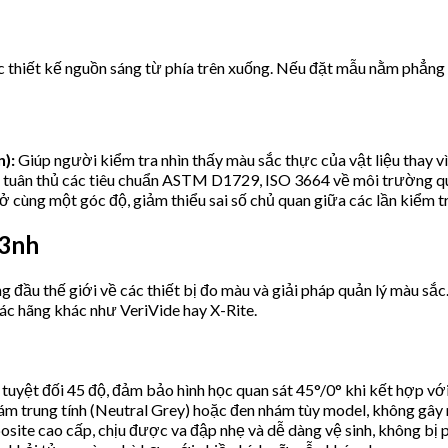
thiết kế nguồn sáng từ phía trên xuống. Nếu đặt mẫu nằm phẳng (
):
Giúp người kiểm tra nhìn thấy màu sắc thực của vật liệu thay vì
 tuân thủ các tiêu chuẩn ASTM D1729, ISO 3664 về môi trường qu
 cùng một góc độ, giảm thiểu sai số chủ quan giữa các lần kiểm tr
 3nh
đầu thế giới về các thiết bị đo màu và giải pháp quản lý màu sắc
ác hãng khác như VeriVide hay X-Rite.
uyệt đối 45 độ, đảm bảo hình học quan sát 45°/0° khi kết hợp với
trung tính (Neutral Grey) hoặc đen nhám tùy model, không gây nh
site cao cấp, chịu được va đập nhẹ và dễ dàng vệ sinh, không bị p