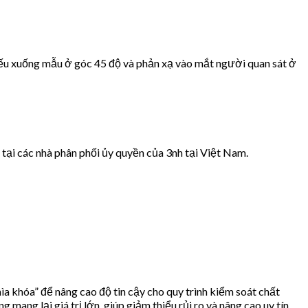
iếu xuống mẫu ở góc 45 độ và phản xạ vào mắt người quan sát ở
tại các nhà phân phối ủy quyền của 3nh tại Việt Nam.
ìa khóa” để nâng cao độ tin cậy cho quy trình kiểm soát chất
ang lại giá trị lớn, giúp giảm thiểu rủi ro và nâng cao uy tín