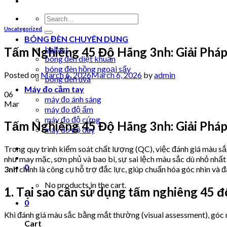
Search
for:
Uncategorized
BÓNG ĐÈN CHUYÊN DỤNG
ballast
Tấm Nghiêng 45 Độ Hãng 3nh: Giải Phá
bóng đèn diệt khuẩn
bóng đèn hồng ngoại sấy
Posted on
March 6, 2026
March 6, 2026
by
admin
bóng đèn uva
Máy đo cầm tay
06
máy đo ánh sáng
Mar
máy đo độ ẩm
máy đo độ cứng
Tấm Nghiêng 45 Độ Hãng 3nh: Giải Phá
máy đo độ dày
Trong quy trình kiểm soát chất lượng (QC), việc đánh giá màu sắ
như may mặc, sơn phủ và bao bì, sự sai lệch màu sắc dù nhỏ nhất
0
3nh
chính là công cụ hỗ trợ đắc lực, giúp chuẩn hóa góc nhìn và
No products in the cart.
1. Tại sao cần sử dụng tấm nghiêng 45 đ
0
Khi đánh giá màu sắc bằng mắt thường (visual assessment), góc nh
Cart