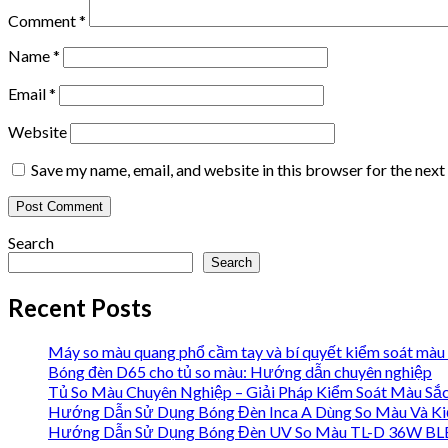
Comment
*
Name
*
Email
*
Website
Save my name, email, and website in this browser for the nex
Search
Search
Recent Posts
Máy so màu quang phổ cầm tay và bí quyết kiểm soát màu 
Bóng đèn D65 cho tủ so màu: Hướng dẫn chuyên nghiệp
Tủ So Màu Chuyên Nghiệp – Giải Pháp Kiểm Soát Màu Sắ
Hướng Dẫn Sử Dụng Bóng Đèn Inca A Dùng So Màu Và Ki
Hướng Dẫn Sử Dụng Bóng Đèn UV So Màu TL-D 36W BLB 