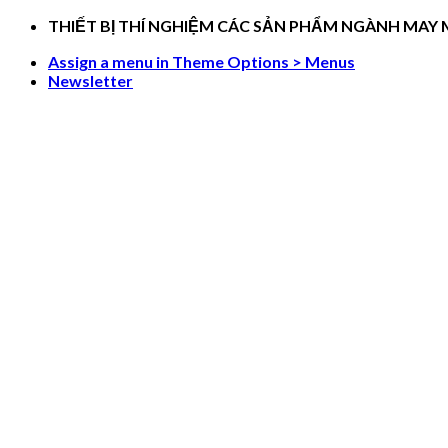
Skip
THIẾT BỊ THÍ NGHIỆM CÁC SẢN PHẨM NGÀNH MAY
to
Assign a menu in Theme Options > Menus
content
Newsletter