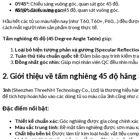
0°/45°:
Chiếu sáng vuông góc, quan sát góc 45 độ.
45°/0°:
Chiếu sáng góc 45 độ, quan sát vuông góc.
No products in the cart.
Hầu hết các tủ so màu hiện nay (như T60, T60+, P60…) đều được 
cách mắt người nhìn sản phẩm trong thực tế.
Tấm nghiêng 45 độ (45 Degree Angle Table)
giúp:
Loại bỏ hiện tượng phản xạ gương (Specular Reflection
Tuân thủ tiêu chuẩn quốc tế:
Đảm bảo quy trình kiểm tra
Đồng nhất góc nhìn:
Giúp mọi nhân viên QC đều nhìn mẫu ở
2. Giới thiệu về tấm nghiêng 45 độ hãng
3nh
(Shenzhen ThreeNH Technology Co., Ltd) là thương hiệu hàng 
để tích hợp hoàn hảo vào các dòng tủ so màu của 3nh cũng như c
Đặc điểm nổi bật:
Thiết kế chuẩn xác:
Góc nghiêng được gia công chính xác t
Màu sắc trung tính:
Bề mặt tấm nghiêng được sơn màu xám 
Chất liệu bền bỉ:
Được làm từ kim loại hoặc vật liệu compo