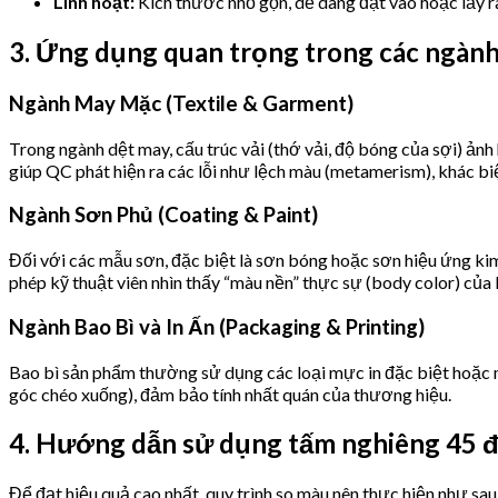
Linh hoạt:
Kích thước nhỏ gọn, dễ dàng đặt vào hoặc lấy ra
3. Ứng dụng quan trọng trong các ngàn
Ngành May Mặc (Textile & Garment)
Trong ngành dệt may, cấu trúc vải (thớ vải, độ bóng của sợi) ảnh
giúp QC phát hiện ra các lỗi như lệch màu (metamerism), khác biệ
Ngành Sơn Phủ (Coating & Paint)
Đối với các mẫu sơn, đặc biệt là sơn bóng hoặc sơn hiệu ứng ki
phép kỹ thuật viên nhìn thấy “màu nền” thực sự (body color) của 
Ngành Bao Bì và In Ấn (Packaging & Printing)
Bao bì sản phẩm thường sử dụng các loại mực in đặc biệt hoặc 
góc chéo xuống), đảm bảo tính nhất quán của thương hiệu.
4. Hướng dẫn sử dụng tấm nghiêng 45 đ
Để đạt hiệu quả cao nhất, quy trình so màu nên thực hiện như sau