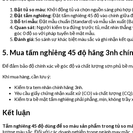
Bật tủ so màu:
Khởi động tủ và chọn nguồn sáng phù hợp 
Đặt tấm nghiêng:
Đặt tấm nghiêng 45 độ vào chính giữa đ
Bố trí mẫu:
Đặt mẫu chuẩn (Standard) và mẫu sản xuất (Ba
Quan sát:
Người kiểm tra đứng trước tủ, mắt nhìn thẳng 
góc 0 độ so với pháp tuyến bề mặt mẫu.
Đánh giá:
So sánh sự khác biệt màu sắc và ghi nhận kết qu
5. Mua tấm nghiêng 45 độ hãng 3nh chí
Để đảm bảo độ chính xác về góc độ và chất lượng sơn phủ bề mặt
Khi mua hàng, cần lưu ý:
Kiểm tra tem nhãn chính hãng 3nh.
Yêu cầu giấy chứng nhận xuất xứ (CO) và chất lượng (CQ)
Kiểm tra bề mặt tấm nghiêng phải phẳng, mịn, không trầy 
Kết luận
Tấm nghiêng 45 độ dùng để so màu sản phẩm trong tủ so m
lượng màu sắc. Đối với các doanh nghiệp trong ngành may mặc, sơn