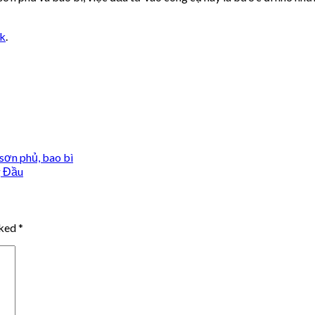
nk
.
sơn phủ, bao bì
g Đầu
rked
*