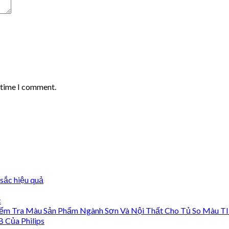
t time I comment.
sắc hiệu quả
c
ểm Tra Màu Sản Phẩm Ngành Sơn Và Nội Thất Cho Tủ So Màu T
Của Philips