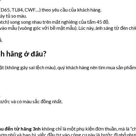
(D65, TL84, CWF…) theo yêu cầu của khách hàng.
áy tủ so màu.
tch) song song nhau trên mặt nghiêng của tấm 45 độ.
vào mẫu (vuông góc với bề mặt mẫu). Lúc này, ánh sáng từ đèn ch
ả.
nh hãng ở đâu?
 (không gây sai lệch màu), quý khách hàng nên tìm mua sản phẩm 
.
xước và có màu sắc đồng nhất.
àu đến từ hãng 3nh
không chỉ là một phụ kiện đơn thuần, mà là “ch
 phủ và bao bì, việc đầu tư vào công cụ này là bước đi nhỏ nhưng m