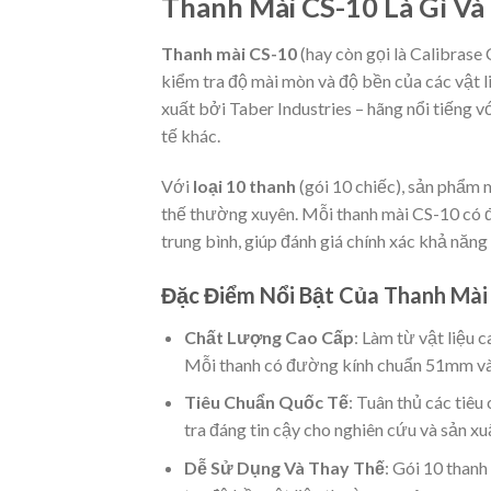
Thanh Mài CS-10 Là Gì Và
Thanh mài CS-10
(hay còn gọi là Calibrase
kiểm tra độ mài mòn và độ bền của các vật l
xuất bởi Taber Industries – hãng nổi tiếng v
tế khác.
Với
loại 10 thanh
(gói 10 chiếc), sản phẩm m
thế thường xuyên. Mỗi thanh mài CS-10 có đ
trung bình, giúp đánh giá chính xác khả năng
Đặc Điểm Nổi Bật Của Thanh Mài
Chất Lượng Cao Cấp
: Làm từ vật liệu 
Mỗi thanh có đường kính chuẩn 51mm và 
Tiêu Chuẩn Quốc Tế
: Tuân thủ các ti
tra đáng tin cậy cho nghiên cứu và sản xu
Dễ Sử Dụng Và Thay Thế
: Gói 10 thanh