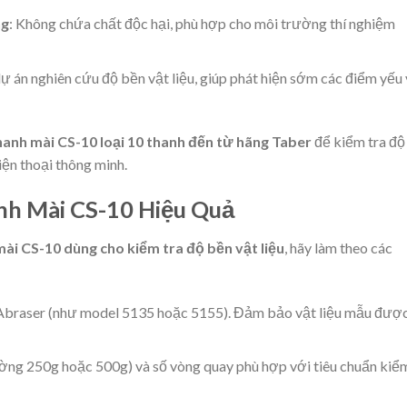
ng
: Không chứa chất độc hại, phù hợp cho môi trường thí nghiệm
dự án nghiên cứu độ bền vật liệu, giúp phát hiện sớm các điểm yếu
hanh mài CS-10 loại 10 thanh đến từ hãng Taber
để kiểm tra độ
iện thoại thông minh.
h Mài CS-10 Hiệu Quả
ài CS-10 dùng cho kiểm tra độ bền vật liệu
, hãy làm theo các
 Abraser (như model 5135 hoặc 5155). Đảm bảo vật liệu mẫu đượ
hường 250g hoặc 500g) và số vòng quay phù hợp với tiêu chuẩn kiể