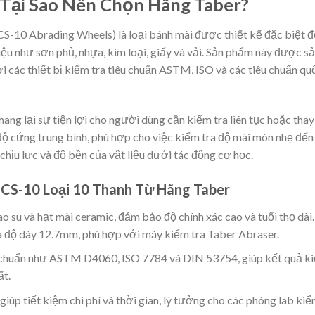
 Tại Sao Nên Chọn Hãng Taber?
 CS-10 Abrading Wheels) là loại bánh mài được thiết kế đặc biệt 
iệu như sơn phủ, nhựa, kim loại, giấy và vải. Sản phẩm này được s
ới các thiết bị kiểm tra tiêu chuẩn ASTM, ISO và các tiêu chuẩn qu
ang lại sự tiện lợi cho người dùng cần kiểm tra liên tục hoặc thay
ộ cứng trung bình, phù hợp cho việc kiểm tra độ mài mòn nhẹ đến
 chịu lực và độ bền của vật liệu dưới tác động cơ học.
 CS-10 Loại 10 Thanh Từ Hãng Taber
cao su và hạt mài ceramic, đảm bảo độ chính xác cao và tuổi thọ dài.
độ dày 12.7mm, phù hợp với máy kiểm tra Taber Abraser.
êu chuẩn như ASTM D4060, ISO 7784 và DIN 53754, giúp kết quả k
ất.
 giúp tiết kiệm chi phí và thời gian, lý tưởng cho các phòng lab ki