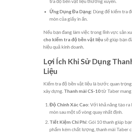
tra độ bền vật liệu thường xuyên.
Ứng Dụng Đa Dạng
: Dùng để kiểm tra 
mòn của giấy in ấn.
Nếu bạn đang làm việc trong lĩnh vực sản xuấ
cho kiểm tra độ bền vật liệu
sẽ giúp bạn đ
hiệu quả kinh doanh.
Lợi Ích Khi Sử Dụng Than
Liệu
Kiểm tra độ bền vật liệu là bước quan trọng 
xây dựng.
Thanh mài CS-10
từ Taber mang l
Độ Chính Xác Cao
: Với khả năng tạo ra
mòn sau một số vòng quay nhất định.
Tiết Kiệm Chi Phí
: Gói 10 thanh giúp bạn
phẩm kém chất lượng, thanh mài Taber có