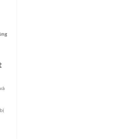
dùng
t
 và
bị