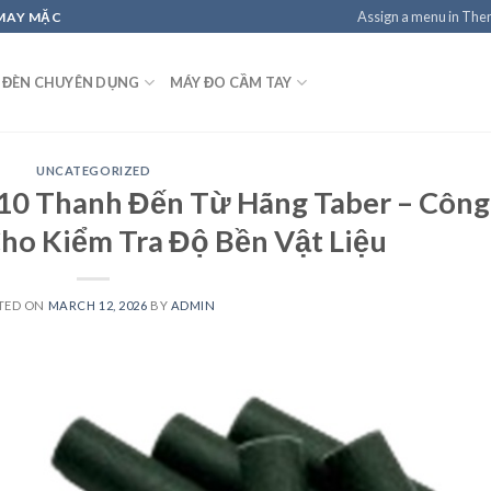
Assign a menu in Th
 MAY MẶC
 ĐÈN CHUYÊN DỤNG
MÁY ĐO CẦM TAY
UNCATEGORIZED
 10 Thanh Đến Từ Hãng Taber – Công
ho Kiểm Tra Độ Bền Vật Liệu
TED ON
MARCH 12, 2026
BY
ADMIN