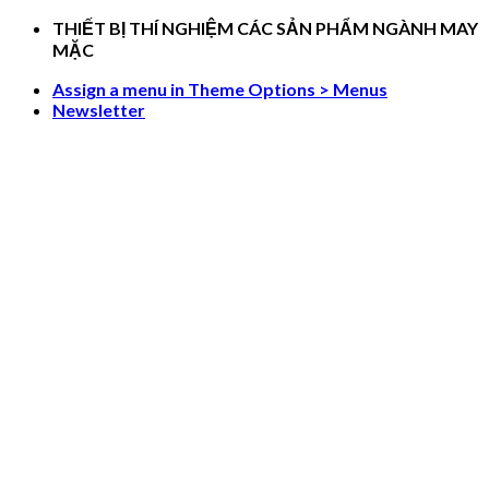
Skip
THIẾT BỊ THÍ NGHIỆM CÁC SẢN PHẨM NGÀNH MAY
to
MẶC
content
Assign a menu in Theme Options > Menus
Newsletter