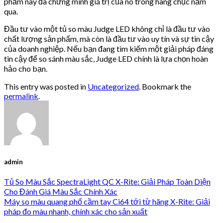
phẩm này đã chứng minh giá trị của nó trong hàng chục năm
qua.
Đầu tư vào một tủ so màu Judge LED không chỉ là đầu tư vào
chất lượng sản phẩm, mà còn là đầu tư vào uy tín và sự tin cậy
của doanh nghiệp. Nếu bạn đang tìm kiếm một giải pháp đáng
tin cậy để so sánh màu sắc, Judge LED chính là lựa chọn hoàn
hảo cho bạn.
This entry was posted in
Uncategorized
. Bookmark the
permalink
.
admin
Tủ So Màu Sắc SpectraLight QC X-Rite: Giải Pháp Toàn Diện
Cho Đánh Giá Màu Sắc Chính Xác
Máy so màu quang phổ cầm tay Ci64 tới từ hãng X-Rite: Giải
pháp đo màu nhanh, chính xác cho sản xuất