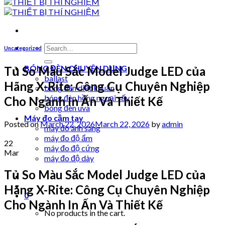
Search
Uncategorized
for:
BÓNG ĐÈN CHUYÊN DỤNG
Tủ So Màu Sắc Model Judge LED của
ballast
Hãng X-Rite: Công Cụ Chuyên Nghiệp
bóng đèn diệt khuẩn
bóng đèn hồng ngoại sấy
Cho Ngành In Ấn Và Thiết Kế
bóng đèn uva
Máy đo cầm tay
Posted on
March 22, 2026
March 22, 2026
by
admin
máy đo ánh sáng
máy đo độ ẩm
22
máy đo độ cứng
Mar
máy đo độ dày
Tủ So Màu Sắc Model Judge LED của
Hãng X-Rite: Công Cụ Chuyên Nghiệp
0
Cho Ngành In Ấn Và Thiết Kế
No products in the cart.