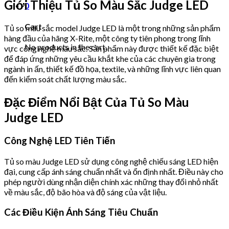
Giới Thiệu Tủ So Màu Sắc Judge LED
0
Cart
Tủ so màu sắc model Judge LED là một trong những sản phẩm
hàng đầu của hãng X-Rite, một công ty tiên phong trong lĩnh
No products in the cart.
vực công nghệ màu sắc. Sản phẩm này được thiết kế đặc biệt
để đáp ứng những yêu cầu khắt khe của các chuyên gia trong
ngành in ấn, thiết kế đồ họa, textile, và những lĩnh vực liên quan
đến kiểm soát chất lượng màu sắc.
Đặc Điểm Nổi Bật Của Tủ So Màu
Judge LED
Công Nghệ LED Tiên Tiến
Tủ so màu Judge LED sử dụng công nghệ chiếu sáng LED hiện
đại, cung cấp ánh sáng chuẩn nhất và ổn định nhất. Điều này cho
phép người dùng nhận diện chính xác những thay đổi nhỏ nhất
về màu sắc, độ bão hòa và độ sáng của vật liệu.
Các Điều Kiện Ánh Sáng Tiêu Chuẩn