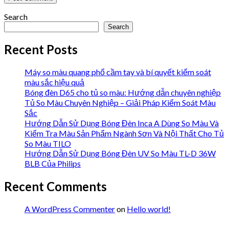
Search
Search
Recent Posts
Máy so màu quang phổ cầm tay và bí quyết kiểm soát
màu sắc hiệu quả
Bóng đèn D65 cho tủ so màu: Hướng dẫn chuyên nghiệp
Tủ So Màu Chuyên Nghiệp – Giải Pháp Kiểm Soát Màu
Sắc
Hướng Dẫn Sử Dụng Bóng Đèn Inca A Dùng So Màu Và
Kiểm Tra Màu Sản Phẩm Ngành Sơn Và Nội Thất Cho Tủ
So Màu TILO
Hướng Dẫn Sử Dụng Bóng Đèn UV So Màu TL-D 36W
BLB Của Philips
Recent Comments
A WordPress Commenter
on
Hello world!