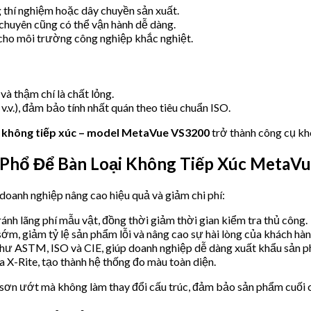
 thí nghiệm hoặc dây chuyền sản xuất.
chuyên cũng có thể vận hành dễ dàng.
cho môi trường công nghiệp khắc nghiệt.
và thậm chí là chất lỏng.
.v.), đảm bảo tính nhất quán theo tiêu chuẩn ISO.
i không tiếp xúc – model MetaVue VS3200
trở thành công cụ kh
 Phổ Để Bàn Loại Không Tiếp Xúc MetaV
doanh nghiệp nâng cao hiệu quả và giảm chi phí:
ránh lãng phí mẫu vật, đồng thời giảm thời gian kiểm tra thủ công.
 sớm, giảm tỷ lệ sản phẩm lỗi và nâng cao sự hài lòng của khách hàn
như ASTM, ISO và CIE, giúp doanh nghiệp dễ dàng xuất khẩu sản 
ủa X-Rite, tạo thành hệ thống đo màu toàn diện.
sơn ướt mà không làm thay đổi cấu trúc, đảm bảo sản phẩm cuối 