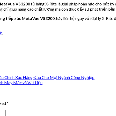
 MetaVue VS3200
từ hãng X-Rite là giải pháp hoàn hảo cho bất kỳ
g chỉ giúp nâng cao chất lượng mà còn thúc đẩy sự phát triển bền
ông tiếp xúc MetaVue VS3200
, hãy liên hệ ngay với đại lý X-Ri
nk
.
Màu Chính Xác Hàng Đầu Cho Mọi Ngành Công Nghiệp
nh May Mặc và Vật Liệu
rked
*