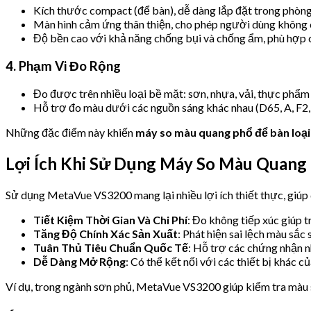
Kích thước compact (để bàn), dễ dàng lắp đặt trong phòng
Màn hình cảm ứng thân thiện, cho phép người dùng không 
Độ bền cao với khả năng chống bụi và chống ẩm, phù hợp 
4. Phạm Vi Đo Rộng
Đo được trên nhiều loại bề mặt: sơn, nhựa, vải, thực phẩm 
Hỗ trợ đo màu dưới các nguồn sáng khác nhau (D65, A, F2, v
Những đặc điểm này khiến
máy so màu quang phổ để bàn loạ
Lợi Ích Khi Sử Dụng Máy So Màu Quang
Sử dụng MetaVue VS3200 mang lại nhiều lợi ích thiết thực, giúp 
Tiết Kiệm Thời Gian Và Chi Phí
: Đo không tiếp xúc giúp t
Tăng Độ Chính Xác Sản Xuất
: Phát hiện sai lệch màu sắc
Tuân Thủ Tiêu Chuẩn Quốc Tế
: Hỗ trợ các chứng nhận 
Dễ Dàng Mở Rộng
: Có thể kết nối với các thiết bị khác c
Ví dụ, trong ngành sơn phủ, MetaVue VS3200 giúp kiểm tra màu 