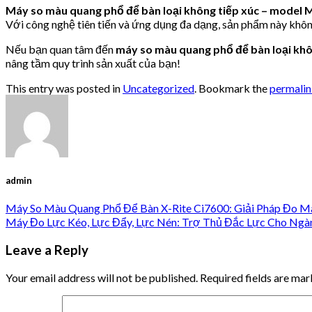
Máy so màu quang phổ để bàn loại không tiếp xúc – model
Với công nghệ tiên tiến và ứng dụng đa dạng, sản phẩm này khôn
Nếu bạn quan tâm đến
máy so màu quang phổ để bàn loại kh
nâng tầm quy trình sản xuất của bạn!
This entry was posted in
Uncategorized
. Bookmark the
permali
admin
Máy So Màu Quang Phổ Để Bàn X-Rite Ci7600: Giải Pháp Đo 
Máy Đo Lực Kéo, Lực Đẩy, Lực Nén: Trợ Thủ Đắc Lực Cho Ngà
Leave a Reply
Your email address will not be published.
Required fields are ma