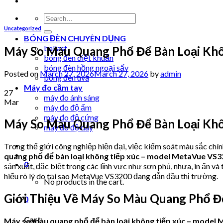
Search
for:
Uncategorized
BÓNG ĐÈN CHUYÊN DỤNG
ballast
Máy So Màu Quang Phổ Để Bàn Loại Kh
bóng đèn diệt khuẩn
bóng đèn hồng ngoại sấy
Posted on
March 27, 2026
March 27, 2026
by
admin
bóng đèn uva
Máy đo cầm tay
27
máy đo ánh sáng
Mar
máy đo độ ẩm
máy đo độ cứng
Máy So Màu Quang Phổ Để Bàn Loại Kh
máy đo độ dày
Trong thế giới công nghiệp hiện đại, việc kiểm soát màu sắc chí
quang phổ để bàn loại không tiếp xúc – model MetaVue VS
0
sản xuất, đặc biệt trong các lĩnh vực như sơn phủ, nhựa, in ấn và
hiểu rõ lý do tại sao MetaVue VS3200 đang dẫn đầu thị trường.
No products in the cart.
Giới Thiệu Về Máy So Màu Quang Phổ Đ
0
Cart
Máy so màu quang phổ để bàn loại không tiếp xúc – model