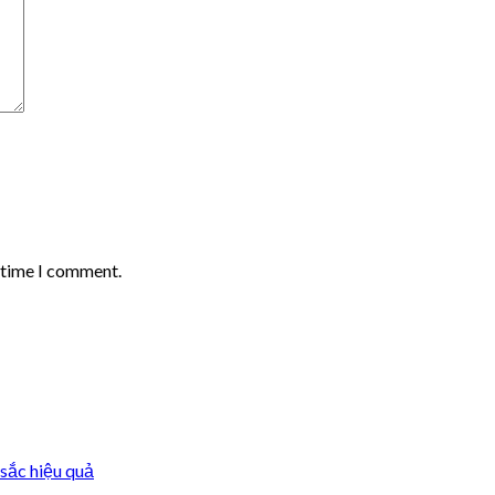
t time I comment.
sắc hiệu quả