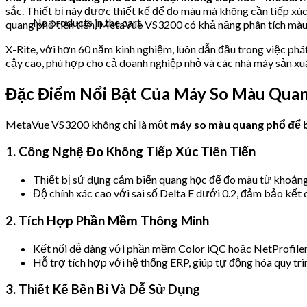
sắc. Thiết bị này được thiết kế để đo màu mà không cần tiếp xúc
No products in the cart.
quang phổ tiên tiến, MetaVue VS3200 có khả năng phân tích màu s
X-Rite, với hơn 60 năm kinh nghiệm, luôn dẫn đầu trong việc phá
cậy cao, phù hợp cho cả doanh nghiệp nhỏ và các nhà máy sản xuấ
Đặc Điểm Nổi Bật Của Máy So Màu Qua
MetaVue VS3200 không chỉ là một
máy so màu quang phổ để b
1. Công Nghệ Đo Không Tiếp Xúc Tiên Tiến
Thiết bị sử dụng cảm biến quang học để đo màu từ khoảng c
Độ chính xác cao với sai số Delta E dưới 0.2, đảm bảo kết
2. Tích Hợp Phần Mềm Thông Minh
Kết nối dễ dàng với phần mềm Color iQC hoặc NetProfiler củ
Hỗ trợ tích hợp với hệ thống ERP, giúp tự động hóa quy tr
3. Thiết Kế Bền Bỉ Và Dễ Sử Dụng