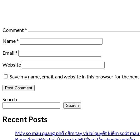
Comment
*
Name
*
Email
*
Website
Save my name, email, and website in this browser for the nex
Search
Search
Recent Posts
Máy so màu quang phổ cầm tay và bí quyết kiểm soát màu 
Bóng đèn D65 cho tủ so màu: Hướng dẫn chuyên nghiệp