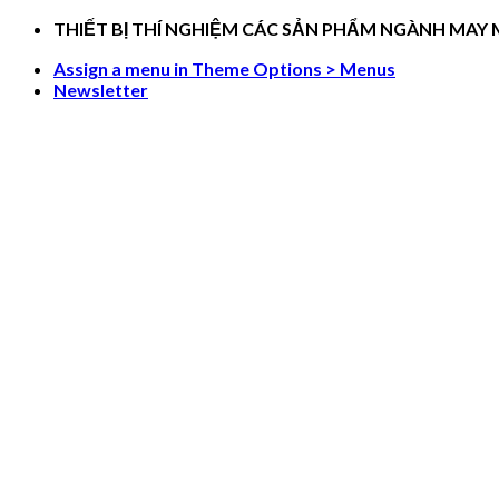
Skip
THIẾT BỊ THÍ NGHIỆM CÁC SẢN PHẨM NGÀNH MAY
to
Assign a menu in Theme Options > Menus
content
Newsletter