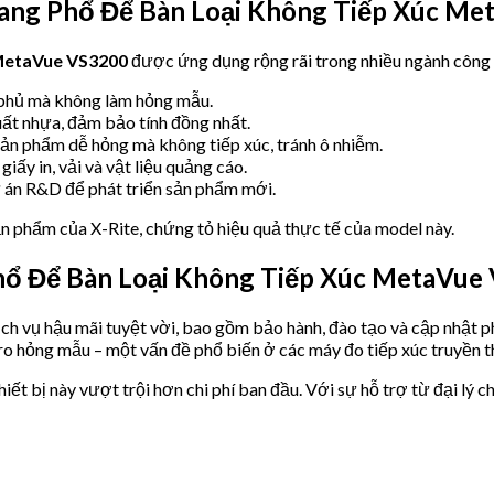
ng Phổ Để Bàn Loại Không Tiếp Xúc Me
 MetaVue VS3200
được ứng dụng rộng rãi trong nhiều ngành công
 phủ mà không làm hỏng mẫu.
uất nhựa, đảm bảo tính đồng nhất.
sản phẩm dễ hỏng mà không tiếp xúc, tránh ô nhiễm.
giấy in, vải và vật liệu quảng cáo.
ự án R&D để phát triển sản phẩm mới.
n phẩm của X-Rite, chứng tỏ hiệu quả thực tế của model này.
ổ Để Bàn Loại Không Tiếp Xúc MetaVue 
ch vụ hậu mãi tuyệt vời, bao gồm bảo hành, đào tạo và cập nhật p
 ro hỏng mẫu – một vấn đề phổ biến ở các máy đo tiếp xúc truyền t
thiết bị này vượt trội hơn chi phí ban đầu. Với sự hỗ trợ từ đại l