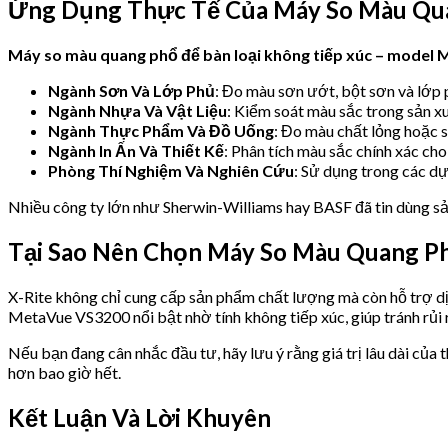
Ứng Dụng Thực Tế Của Máy So Màu Qua
Máy so màu quang phổ để bàn loại không tiếp xúc – model
Ngành Sơn Và Lớp Phủ
: Đo màu sơn ướt, bột sơn và lớp
Ngành Nhựa Và Vật Liệu
: Kiểm soát màu sắc trong sản x
Ngành Thực Phẩm Và Đồ Uống
: Đo màu chất lỏng hoặc 
Ngành In Ấn Và Thiết Kế
: Phân tích màu sắc chính xác cho 
Phòng Thí Nghiệm Và Nghiên Cứu
: Sử dụng trong các d
Nhiều công ty lớn như Sherwin-Williams hay BASF đã tin dùng sả
Tại Sao Nên Chọn Máy So Màu Quang Ph
X-Rite không chỉ cung cấp sản phẩm chất lượng mà còn hỗ trợ dị
MetaVue VS3200 nổi bật nhờ tính không tiếp xúc, giúp tránh rủi
Nếu bạn đang cân nhắc đầu tư, hãy lưu ý rằng giá trị lâu dài của 
hơn bao giờ hết.
Kết Luận Và Lời Khuyên