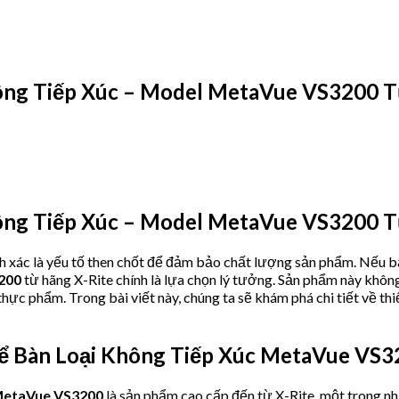
ông Tiếp Xúc – Model MetaVue VS3200 T
ông Tiếp Xúc – Model MetaVue VS3200 T
nh xác là yếu tố then chốt để đảm bảo chất lượng sản phẩm. Nếu b
3200
từ hãng X-Rite chính là lựa chọn lý tưởng. Sản phẩm này không 
 thực phẩm. Trong bài viết này, chúng ta sẽ khám phá chi tiết về th
ể Bàn Loại Không Tiếp Xúc MetaVue VS3
 MetaVue VS3200
là sản phẩm cao cấp đến từ X-Rite, một trong n