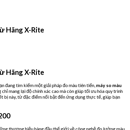
ừ Hãng X-Rite
ừ Hãng X-Rite
ạn đang tìm kiếm một giải pháp đo màu tiên tiến,
máy so màu
chỉ mang lại độ chính xác cao mà còn giúp tối ưu hóa quy trình
iết bị này, từ đặc điểm nổi bật đến ứng dụng thực tế, giúp bạn
200
hững thương hiệu hàng đầu thế giới về công nghệ đo lường màu