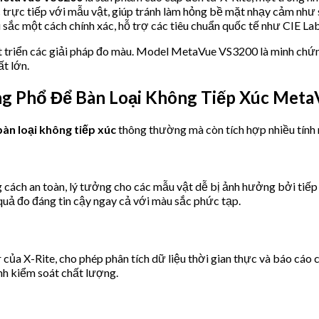
 trực tiếp với mẫu vật, giúp tránh làm hỏng bề mặt nhạy cảm như 
ắc một cách chính xác, hỗ trợ các tiêu chuẩn quốc tế như CIE Lab, 
t triển các giải pháp đo màu. Model MetaVue VS3200 là minh chứng 
t lớn.
ng Phổ Để Bàn Loại Không Tiếp Xúc Met
àn loại không tiếp xúc
thông thường mà còn tích hợp nhiều tính 
ách an toàn, lý tưởng cho các mẫu vật dễ bị ảnh hưởng bởi tiếp x
 quả đo đáng tin cậy ngay cả với màu sắc phức tạp.
a X-Rite, cho phép phân tích dữ liệu thời gian thực và báo cáo ch
ình kiểm soát chất lượng.