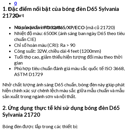
0
1. Đặc điểm nổi bật của bóng đèn D65 Sylvania
Cart
21720
No products in the cart.
Mã sản phẩm:
FO32/865/XP/ECO
(mã cũ 21720)
Nhiệt độ màu: 6500K (ánh sáng ban ngày D65 theo tiêu
chuẩn CIE)
Chỉ số hoàn màu (CRI): Ra > 90
Công suất: 32W, chiều dài 4 feet (1200mm)
Tuổi thọ cao, giảm thiểu hiện tượng đổi màu theo thời
gian
Phù hợp tiêu chuẩn đánh giá màu sắc quốc tế ISO 3668,
ASTM D1729
Nhờ chất lượng ánh sáng D65 chuẩn, bóng đèn này giúp phát
hiện chính xác sự chênh lệch màu sắc giữa mẫu chuẩn và mẫu
sản xuất trong ngành sơn và nội thất.
2. Ứng dụng thực tế khi sử dụng bóng đèn D65
Sylvania 21720
Bóng đèn được lắp trong các thiết bị: