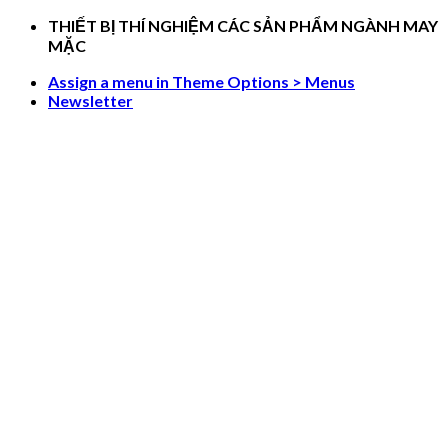
Skip
THIẾT BỊ THÍ NGHIỆM CÁC SẢN PHẨM NGÀNH MAY
to
MẶC
content
Assign a menu in Theme Options > Menus
Newsletter