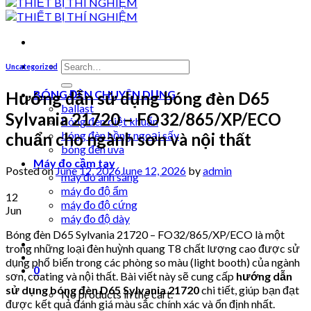
Search
Uncategorized
for:
BÓNG ĐÈN CHUYÊN DỤNG
Hướng dẫn sử dụng bóng đèn D65
ballast
Sylvania 21720 – FO32/865/XP/ECO
bóng đèn diệt khuẩn
bóng đèn hồng ngoại sấy
chuẩn cho ngành sơn và nội thất
bóng đèn uva
Máy đo cầm tay
Posted on
June 12, 2026
June 12, 2026
by
admin
máy đo ánh sáng
máy đo độ ẩm
12
máy đo độ cứng
Jun
máy đo độ dày
Bóng đèn D65 Sylvania 21720 – FO32/865/XP/ECO là một
trong những loại đèn huỳnh quang T8 chất lượng cao được sử
dụng phổ biến trong các phòng so màu (light booth) của ngành
0
sơn, coating và nội thất. Bài viết này sẽ cung cấp
hướng dẫn
sử dụng bóng đèn D65 Sylvania 21720
chi tiết, giúp bạn đạt
No products in the cart.
được kết quả đánh giá màu sắc chính xác và ổn định nhất.