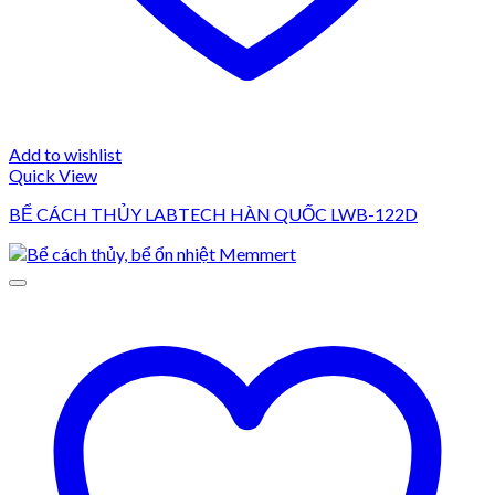
Add to wishlist
Quick View
BỂ CÁCH THỦY LABTECH HÀN QUỐC LWB-122D