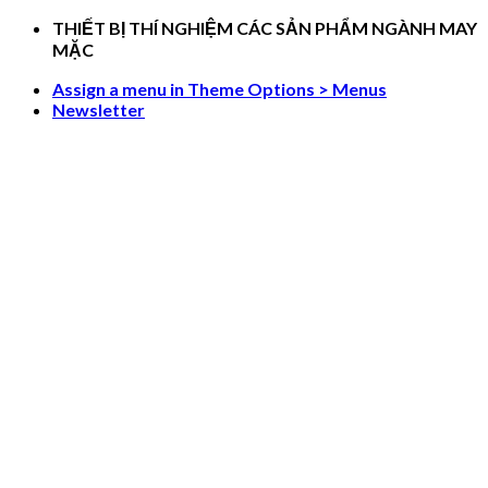
Skip
THIẾT BỊ THÍ NGHIỆM CÁC SẢN PHẨM NGÀNH MAY
to
MẶC
content
Assign a menu in Theme Options > Menus
Newsletter