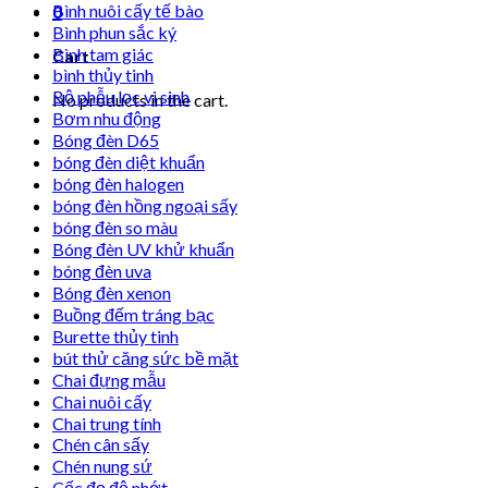
Bình nuôi cấy tế bào
0
Bình phun sắc ký
Bình tam giác
Cart
bình thủy tinh
Bộ phễu lọc vi sinh
No products in the cart.
Bơm nhu động
Bóng đèn D65
bóng đèn diệt khuẩn
bóng đèn halogen
bóng đèn hồng ngoại sấy
bóng đèn so màu
Bóng đèn UV khử khuẩn
bóng đèn uva
Bóng đèn xenon
Buồng đếm tráng bạc
Burette thủy tinh
bút thử căng sức bề mặt
Chai đựng mẫu
Chai nuôi cấy
Chai trung tính
Chén cân sấy
Chén nung sứ
Cốc đọ độ nhớt