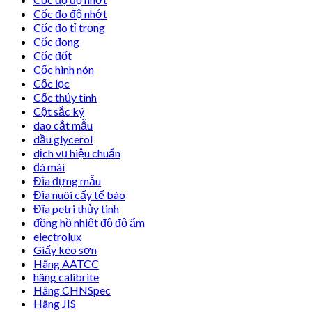
Cốc đo độ nhớt
Cốc đo tỉ trọng
Cốc đong
Cốc đốt
Cốc hình nón
Cốc lọc
Cốc thủy tinh
Cột sắc ký
dao cắt mẫu
dầu glycerol
dịch vụ hiệu chuẩn
đá mài
Đĩa đựng mẫu
Đĩa nuôi cấy tế bào
Đĩa petri thủy tinh
đồng hồ nhiệt độ độ ẩm
electrolux
Giấy kéo sơn
Hãng AATCC
hãng calibrite
Hãng CHNSpec
Hãng JIS