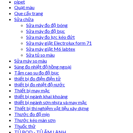
pipet
Quạt màu
Que cấy trang
Sửa chữa
Sửa máy đo độ bóng
Sửa máy đo độ bục
Sửa máy đo lực kéo đứt
Sửa máy giặt Electrolux form 71
Sửa máy giặt M6 labtex
Sửa tủ so màu
Sửa máy so màu
Súng đo nhiệt độ hồng ngoại
Tấm cao su đo độ bục
thiết bị đo điện điện tử
thiết bị đo nhiệt độ nước
Thiết bị may mặc
thiết bị ngành khai khoáng
thiết bị ngành sơn nhựa và may mặc
Thiết bị thí nghiệm vật liệu xây dựng
Thước đo độ mịn
Thước kéo màn sơn
Thuốc thử
TỦ BOD - TỦ ẤM LẠNH