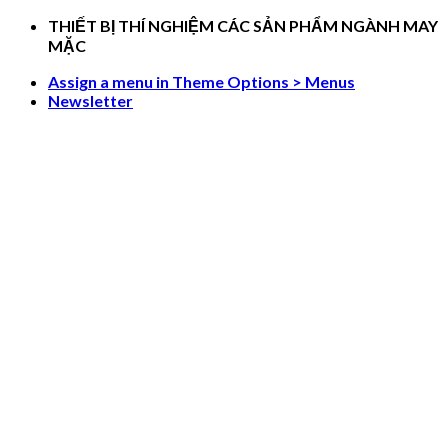
Skip
THIẾT BỊ THÍ NGHIỆM CÁC SẢN PHẨM NGÀNH MAY
to
MẶC
content
Assign a menu in Theme Options > Menus
Newsletter