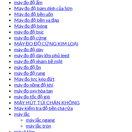
máy đo độ ẩm
Máy đo độ bám dính của Sơn
Máy đo độ bền uốn
Máy đo độ bền va đạp
Máy đo độ bóng
máy đo độ bục
máy đo độ cứng
MÁY ĐO ĐỘ CỨNG KIM LOẠI
máy đo độ dày
máy đo độ dày lớp phủ leed
máy đo độ nhám bề mặt
máy đo độ ồn
máy đo độ rung
Máy đo lực kéo đứt
máy đo nồng độ khí
máy đo oxy hòa tan
máy đo tốc độ gió
MÁY HÚT TÚI CHÂN KHÔNG
Máy kiểm tra độ bền chà rửa
máy lắc
máy lắc ngang
máy lắc tròn
máy li tâm