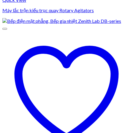
Máy lắc trộn kiểu trục quay Rotary Agitators