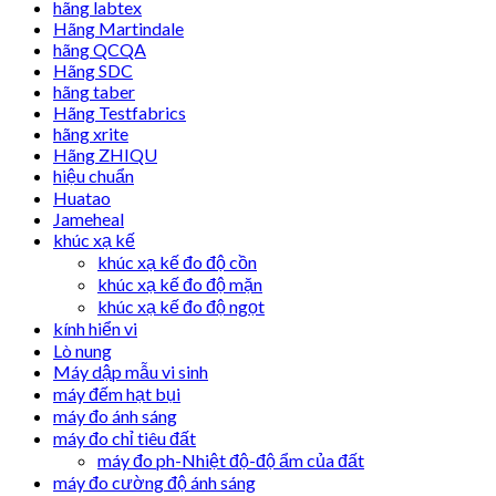
hãng labtex
Hãng Martindale
hãng QCQA
Hãng SDC
hãng taber
Hãng Testfabrics
hãng xrite
Hãng ZHIQU
hiệu chuẩn
Huatao
Jameheal
khúc xạ kế
khúc xạ kế đo độ cồn
khúc xạ kế đo độ mặn
khúc xạ kế đo độ ngọt
kính hiển vi
Lò nung
Máy dập mẫu vi sinh
máy đếm hạt bụi
máy đo ánh sáng
máy đo chỉ tiêu đất
máy đo ph-Nhiệt độ-độ ẩm của đất
máy đo cường độ ánh sáng