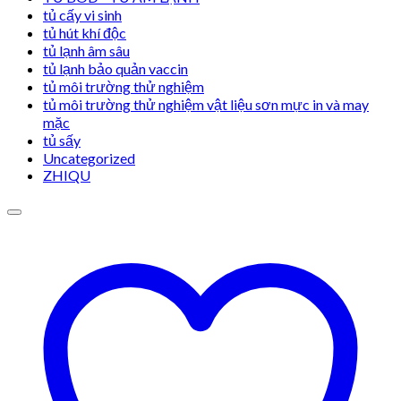
tủ cấy vi sinh
tủ hút khí độc
tủ lạnh âm sâu
tủ lạnh bảo quản vaccin
tủ môi trường thử nghiệm
tủ môi trường thử nghiệm vật liệu sơn mực in và may
mặc
tủ sấy
Uncategorized
ZHIQU