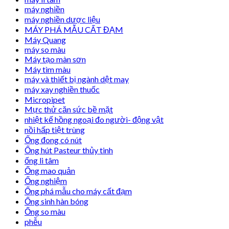
máy nghiền
máy nghiền dược liệu
MÁY PHÁ MẪU CẤT ĐẠM
Máy Quang
máy so màu
Máy tạo màn sơn
Máy tìm màu
máy và thiết bị ngành dệt may
máy xay nghiền thuốc
Micropipet
Mực thử căn sức bề mặt
nhiệt kế hồng ngoại đo người- động vật
nồi hấp tiệt trùng
Ống đong có nút
Ống hút Pasteur thủy tinh
ống li tâm
Ống mao quản
Ống nghiệm
Ống phá mẫu cho máy cất đạm
Ống sinh hàn bóng
Ống so màu
phễu