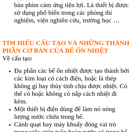
b
àn phím c
ảm ứng tiện lợi. L
à thi
ết bị được
sử dụng phổ biến trong c
ác phòng thí
nghi
ệm, viện nghi
ên c
ứu, trường học …
TÌM HIỂU CẤU TẠO VÀ NHỮNG THÀNH
PHẦN CƠ BẢN CỦA BỂ ỔN NHIỆT
Về cấu tạo:
Đa phần các bể ổn nhiệt được tạo thành bởi
các kim loại có cách điện, hoặc là thép
không gỉ hay thủy tinh chịu được nhiệt. Có
thể có hoặc không có nắp cách nhiệt đi
kèm.
Một thiết bị điện dùng để làm nó nóng
lượng nước chứa trong bể.
Cánh quạt hay máy khuấy đóng vai trò
trong việc giúp tuần hoàn nước có trong bể