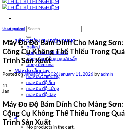
Search
Uncategorized
for:
BÓNG ĐÈN CHUYÊN DỤNG
Máy Đo Độ Bám Dính Cho Màng Sơn:
ballast
Công Cụ Không Thể Thiếu Trong Quá
bóng đèn diệt khuẩn
bóng đèn hồng ngoại sấy
Trình Sản Xuất
bóng đèn uva
Máy đo cầm tay
Posted on
January 11, 2026
January 11, 2026
by
admin
máy đo ánh sáng
máy đo độ ẩm
11
máy đo độ cứng
Jan
máy đo độ dày
Máy Đo Độ Bám Dính Cho Màng Sơn:
Công Cụ Không Thể Thiếu Trong Quá
0
Trình Sản Xuất
No products in the cart.