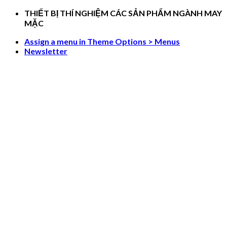
Skip
THIẾT BỊ THÍ NGHIỆM CÁC SẢN PHẨM NGÀNH MAY
to
MẶC
content
Assign a menu in Theme Options > Menus
Newsletter