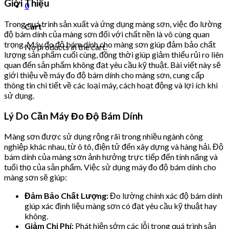
Giới Thiệu
0
Trong quá trình sản xuất và ứng dụng màng sơn, việc đo lường
Cart
độ bám dính của màng sơn đối với chất nền là vô cùng quan
trọng. Máy đo độ bám dính cho màng sơn giúp đảm bảo chất
No products in the cart.
lượng sản phẩm cuối cùng, đồng thời giúp giảm thiểu rủi ro liên
quan đến sản phẩm không đạt yêu cầu kỹ thuật. Bài viết này sẽ
giới thiệu về máy đo độ bám dính cho màng sơn, cung cấp
thông tin chi tiết về các loại máy, cách hoạt động và lợi ích khi
sử dụng.
Lý Do Cần Máy Đo Độ Bám Dính
Màng sơn được sử dụng rộng rãi trong nhiều ngành công
nghiệp khác nhau, từ ô tô, điện tử đến xây dựng và hàng hải. Độ
bám dính của màng sơn ảnh hưởng trực tiếp đến tính năng và
tuổi thọ của sản phẩm. Việc sử dụng máy đo độ bám dính cho
màng sơn sẽ giúp:
Đảm Bảo Chất Lượng:
Đo lường chính xác độ bám dính
giúp xác định liệu màng sơn có đạt yêu cầu kỹ thuật hay
không.
Giảm Chi Phí:
Phát hiện sớm các lỗi trong quá trình sản