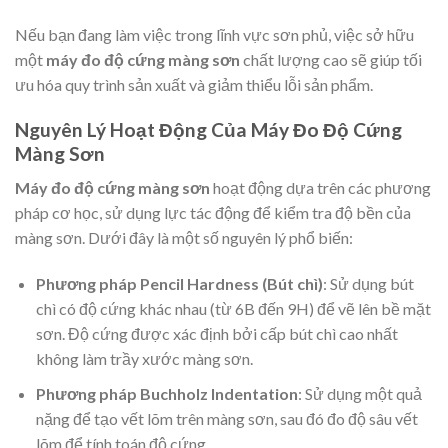
Nếu bạn đang làm việc trong lĩnh vực sơn phủ, việc sở hữu
một
máy đo độ cứng màng sơn
chất lượng cao sẽ giúp tối
ưu hóa quy trình sản xuất và giảm thiểu lỗi sản phẩm.
Nguyên Lý Hoạt Động Của Máy Đo Độ Cứng
Màng Sơn
Máy đo độ cứng màng sơn
hoạt động dựa trên các phương
pháp cơ học, sử dụng lực tác động để kiểm tra độ bền của
màng sơn. Dưới đây là một số nguyên lý phổ biến:
Phương pháp Pencil Hardness (Bút chì)
: Sử dụng bút
chì có độ cứng khác nhau (từ 6B đến 9H) để vẽ lên bề mặt
sơn. Độ cứng được xác định bởi cấp bút chì cao nhất
không làm trầy xước màng sơn.
Phương pháp Buchholz Indentation
: Sử dụng một quả
nặng để tạo vết lõm trên màng sơn, sau đó đo độ sâu vết
lõm để tính toán độ cứng.