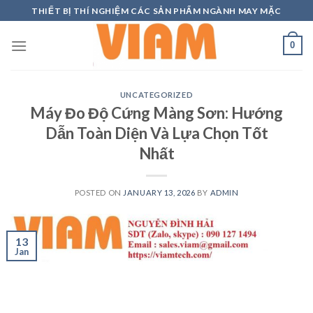
Skip
THIẾT BỊ THÍ NGHIỆM CÁC SẢN PHẨM NGÀNH MAY MẶC
to
content
0
UNCATEGORIZED
Máy Đo Độ Cứng Màng Sơn: Hướng
Dẫn Toàn Diện Và Lựa Chọn Tốt
Nhất
POSTED ON
JANUARY 13, 2026
BY
ADMIN
13
Jan