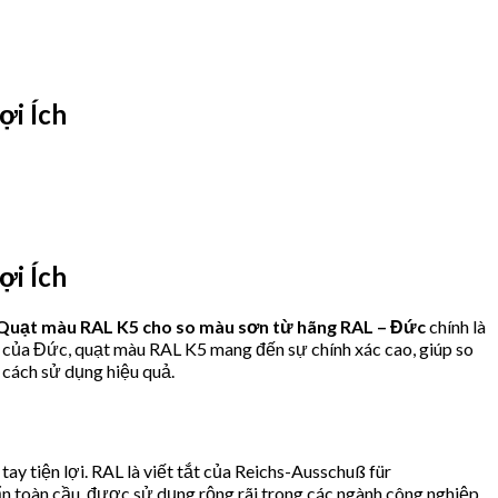
i Ích
i Ích
Quạt màu RAL K5 cho so màu sơn từ hãng RAL – Đức
chính là
ng của Đức, quạt màu RAL K5 mang đến sự chính xác cao, giúp so
 cách sử dụng hiệu quả.
y tiện lợi. RAL là viết tắt của Reichs-Ausschuß für
n toàn cầu, được sử dụng rộng rãi trong các ngành công nghiệp