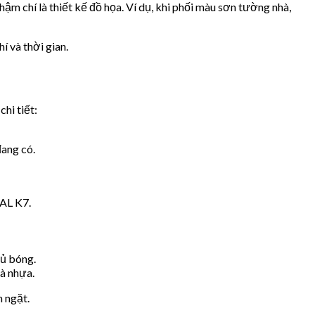
hậm chí là thiết kế đồ họa. Ví dụ, khi phối màu sơn tường nhà,
í và thời gian.
hi tiết:
đang có.
RAL K7.
hủ bóng.
và nhựa.
 ngặt.