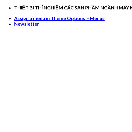
Skip
THIẾT BỊ THÍ NGHIỆM CÁC SẢN PHẨM NGÀNH MAY
to
Assign a menu in Theme Options > Menus
content
Newsletter