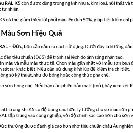
àu RAL K5
còn được dùng trong ngành nhựa, kim loại, nội thất và t
 tự nhiên.
 có thể giảm thiểu lỗi phối màu lên đến 50%, giúp tiết kiệm chi ph
 Màu Sơn Hiệu Quả
 RAL – Đức
, bạn cần nắm rõ cách sử dụng. Dưới đây là hướng dẫn c
c đèn tiêu chuẩn (D65) để tránh sai lệch do ánh sáng nhân tạo.
 tên màu và mẫu màu thực tế. Chọn màu gần nhất với mẫu sơn bạn 
sát sự khác biệt. Nếu cần, sử dụng kính lúp để kiểm tra chi tiết.
thông số kỹ thuật, như độ bóng hoặc công thức pha chế.
cho sơn bóng nhẹ. Nếu bạn cần phiên bản matt (mờ), hãy xem xét 
matt, trong khi K5 có độ bóng cao hơn, lý tưởng cho so màu sơn p
 RAL tập trung vào công nghiệp, với độ chính xác cao hơn cho sơn 
ức thường được đánh giá cao hơn nhờ tiêu chuẩn châu Âu nghiêm