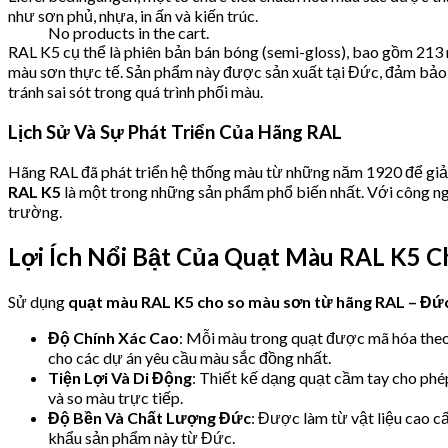
như sơn phủ, nhựa, in ấn và kiến trúc.
No products in the cart.
RAL K5 cụ thể là phiên bản bán bóng (semi-gloss), bao gồm 213 
màu sơn thực tế. Sản phẩm này được sản xuất tại Đức, đảm bảo 
tránh sai sót trong quá trình phối màu.
Lịch Sử Và Sự Phát Triển Của Hãng RAL
Hãng RAL đã phát triển hệ thống màu từ những năm 1920 để giải
RAL K5
là một trong những sản phẩm phổ biến nhất. Với công ngh
trường.
Lợi Ích Nổi Bật Của Quạt Màu RAL K5 
Sử dụng
quạt màu RAL K5 cho so màu sơn từ hãng RAL – Đứ
Độ Chính Xác Cao
: Mỗi màu trong quạt được mã hóa theo t
cho các dự án yêu cầu màu sắc đồng nhất.
Tiện Lợi Và Di Động
: Thiết kế dạng quạt cầm tay cho ph
và so màu trực tiếp.
Độ Bền Và Chất Lượng Đức
: Được làm từ vật liệu cao c
khẩu sản phẩm này từ Đức.