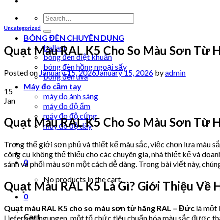
Search
for:
Uncategorized
BÓNG ĐÈN CHUYÊN DỤNG
ballast
Quạt Màu RAL K5 Cho So Màu Sơn Từ Hã
bóng đèn diệt khuẩn
bóng đèn hồng ngoại sấy
Posted on
January 15, 2026
January 15, 2026
by
admin
bóng đèn uva
Máy đo cầm tay
15
máy đo ánh sáng
Jan
máy đo độ ẩm
máy đo độ cứng
Quạt Màu RAL K5 Cho So Màu Sơn Từ Hã
máy đo độ dày
Trong thế giới sơn phủ và thiết kế màu sắc, việc chọn lựa màu s
công cụ không thể thiếu cho các chuyên gia, nhà thiết kế và doa
0
sánh và phối màu sơn một cách dễ dàng. Trong bài viết này, chúng
No products in the cart.
Quạt Màu RAL K5 Là Gì? Giới Thiệu Về
0
Quạt màu RAL K5 cho so màu sơn từ hãng RAL – Đức
là một 
Cart
Lieferbedingungen, một tổ chức tiêu chuẩn hóa màu sắc được thà