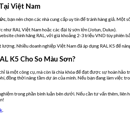
Tại Việt Nam
Đức
, bạn nên chọn các nhà cung cấp uy tín để tránh hàng giả. Một số
c như RAL Việt Nam hoặc các đại lý sơn lớn (Jotun, Dulux).
ebsite chính hãng RAL, với giá khoảng 2-3 triệu VND tùy phiên bả
 lượng. Nhiều doanh nghiệp Việt Nam đã áp dụng RAL K5 để nâng 
RAL K5 Cho So Màu Sơn?
hỉ là một công cụ, mà còn là chìa khóa để đạt được sự hoàn hảo tro
phí, đồng thời nâng tầm dự án của mình. Nếu bạn đang làm việc tr
nghiệm trong phần bình luận bên dưới. Nếu cần tư vấn thêm, liên 
ẩn!
nk
.