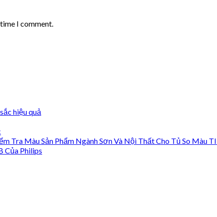
t time I comment.
sắc hiệu quả
c
ểm Tra Màu Sản Phẩm Ngành Sơn Và Nội Thất Cho Tủ So Màu T
Của Philips