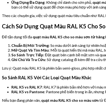
Ứng Dụng Đa Dạng
: Không chỉ dành cho sơn phủ,
quạt m
bạn có thể sử dụng quạt để chọn màu phù hợp với ánh sáng
Theo các chuyên gia, việc sử dụng quạt màu tiêu chuẩn như RAL K5
Cách Sử Dụng Quạt Màu RAL K5 Cho So
Để tận dụng tối đa
quạt màu RAL K5 cho so màu sơn từ hãng
Chuẩn Bị Môi Trường
: So màu dưới ánh sáng tự nhiên hoặ
Mở Quạt Và Tìm Màu
: Mỗi lá quạt hiển thị mã màu RAL,
So Sánh Trực Tiếp
: Đặt quạt bên cạnh bề mặt sơn và quan 
Ghi Chú Và Tra Cứu
: Sử dụng catalog đi kèm để tra cứu 
Lưu ý: Quạt màu RAL K5 là phiên bản semi-gloss, phù hợp nhất 
So Sánh RAL K5 Với Các Loại Quạt Màu Khác
RAL K5 vs RAL K7
: RAL K7 là phiên bản nhỏ hơn với màu 
RAL K5 vs Pantone
: Pantone phổ biến trong in ấn, nhưng
Nếu bạn đang phân vân,
quạt màu RAL K5 cho so màu sơn
từ Đ