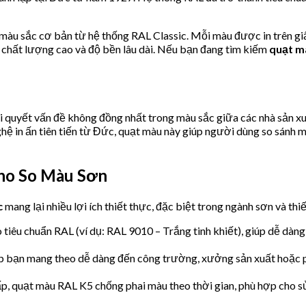
màu sắc cơ bản từ hệ thống RAL Classic. Mỗi màu được in trên gi
chất lượng cao và độ bền lâu dài. Nếu bạn đang tìm kiếm
quạt m
 quyết vấn đề không đồng nhất trong màu sắc giữa các nhà sản x
ệ in ấn tiên tiến từ Đức, quạt màu này giúp người dùng so sánh m
Cho So Màu Sơn
c
mang lại nhiều lợi ích thiết thực, đặc biệt trong ngành sơn và thi
iêu chuẩn RAL (ví dụ: RAL 9010 – Trắng tinh khiết), giúp dễ dàng 
ép bạn mang theo dễ dàng đến công trường, xưởng sản xuất hoặc 
ấp, quạt màu RAL K5 chống phai màu theo thời gian, phù hợp cho s