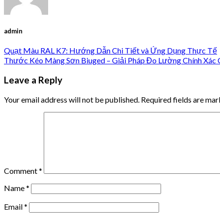
admin
Quạt Màu RAL K7: Hướng Dẫn Chi Tiết và Ứng Dụng Thực Tế
Thước Kéo Màng Sơn Biuged – Giải Pháp Đo Lường Chính Xác
Leave a Reply
Your email address will not be published.
Required fields are ma
Comment
*
Name
*
Email
*