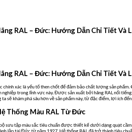
ng RAL – Đức: Hướng Dẫn Chi Tiết Và Lợ
ng RAL – Đức: Hướng Dẫn Chi Tiết Và Lợ
ắc chính xác là yếu tố then chốt để đảm bảo chất lượng sản phẩm.
nh nghiệp trong lĩnh vực này. Được sản xuất bởi hãng RAL nổi tiế
 ta sẽ khám phá sâu hơn về sản phẩm này, từ đặc điểm, lợi ích đến
 Hệ Thống Màu RAL Từ Đức
bộ sưu tập màu sắc tiêu chuẩn được thiết kế dưới dạng quạt cầm ta
nh lập tại Đức từ năm 1927. Hệ thống RAL đã trở thành tiêu chuẩ