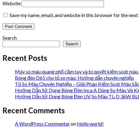
Website
Save my name, email, and website in this browser for the nex
Search
Search
Recent Posts
Máy so màu quang phổ cầm tay và bí quyết kiểm soát màu 
Bóng đèn D65 cho tủ so màu: Hướng dẫn chuyên nghiệp
Tủ So Màu Chuyên Nghiệp – Giải Pháp Kiểm Soát Màu Sắ
Hướng Dẫn Sử Dụng Bóng Đèn Inca A Dùng So Màu Và Ki
Hướng Dẫn Sử Dụng Bóng Đèn UV So Màu TL-D 36W BLB 
Recent Comments
A WordPress Commenter
on
Hello world!