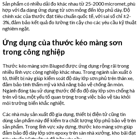
Sản phẩm có nhiều dải đo khác nhau từ 25-2000 micromet, phù
hợp với đa dạng ứng dụng từ sơn mỏng đến lớp phủ dày. Độ
chính xác của thước đạt tiêu chuẩn quốc tế, với sai số chỉ ±2-
3%, đảm bảo kết quả đo lường tin cậy cho các yêu cầu kỹ thuật
nghiêm ngặt.
Ứng dụng của thước kéo màng sơn
trong công nghiệp
Thước kéo màng sơn Biuged được ứng dụng rộng rãi trong
nhiều lĩnh vực công nghiệp khác nhau. Trong ngành sản xuất ô
tô, thiết bị này giúp kiểm soát độ dày lớp sơn phủ trên thân xe,
đảm bảo tính thẩm mỹ và khả năng bảo vệ chống ăn mòn.
Ngành đóng tàu sử dụng thước để đo độ dày lớp sơn chống hà
trên vỏ tàu, một yếu tố quan trọng trong việc bảo vệ tàu khỏi
môi trường biển khắc nghiệt.
Các nhà máy sản xuất đồ gia dụng, thiết bị điện tử cũng tin
dùng sản phẩm này để kiểm tra chất lượng lớp phủ bảo vệ trên
sản phẩm. Trong lĩnh vực xây dựng, thước kéo màng sơn giúp
đảm bảo độ dày lớp sơn epoxy trên sàn nhà xưởng, kho bãi đạt
tiêu chuẩn kỹ thuật và độ bền yêu cầu.