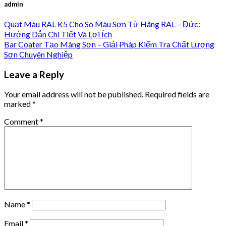
admin
Quạt Màu RAL K5 Cho So Màu Sơn Từ Hãng RAL – Đức:
Hướng Dẫn Chi Tiết Và Lợi Ích
Bar Coater Tạo Màng Sơn – Giải Pháp Kiểm Tra Chất Lượng
Sơn Chuyên Nghiệp
Leave a Reply
Your email address will not be published.
Required fields are
marked
*
Comment
*
Name
*
Email
*