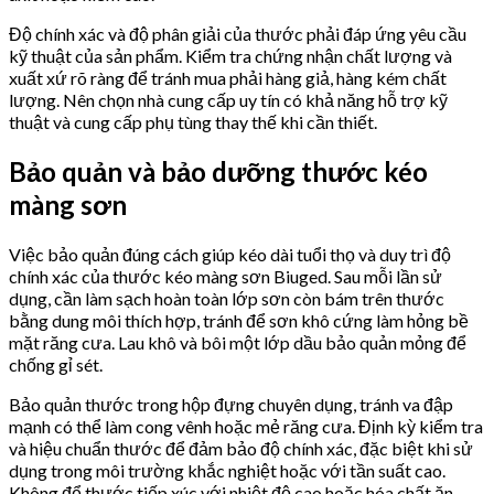
Độ chính xác và độ phân giải của thước phải đáp ứng yêu cầu
kỹ thuật của sản phẩm. Kiểm tra chứng nhận chất lượng và
xuất xứ rõ ràng để tránh mua phải hàng giả, hàng kém chất
lượng. Nên chọn nhà cung cấp uy tín có khả năng hỗ trợ kỹ
thuật và cung cấp phụ tùng thay thế khi cần thiết.
Bảo quản và bảo dưỡng thước kéo
màng sơn
Việc bảo quản đúng cách giúp kéo dài tuổi thọ và duy trì độ
chính xác của thước kéo màng sơn Biuged. Sau mỗi lần sử
dụng, cần làm sạch hoàn toàn lớp sơn còn bám trên thước
bằng dung môi thích hợp, tránh để sơn khô cứng làm hỏng bề
mặt răng cưa. Lau khô và bôi một lớp dầu bảo quản mỏng để
chống gỉ sét.
Bảo quản thước trong hộp đựng chuyên dụng, tránh va đập
mạnh có thể làm cong vênh hoặc mẻ răng cưa. Định kỳ kiểm tra
và hiệu chuẩn thước để đảm bảo độ chính xác, đặc biệt khi sử
dụng trong môi trường khắc nghiệt hoặc với tần suất cao.
Không để thước tiếp xúc với nhiệt độ cao hoặc hóa chất ăn