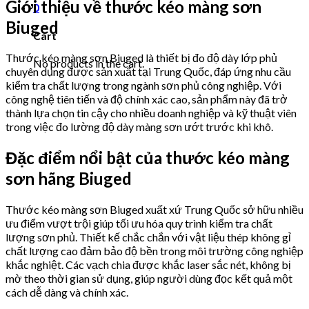
Giới thiệu về thước kéo màng sơn
0
Biuged
Cart
Thước kéo màng sơn Biuged là thiết bị đo độ dày lớp phủ
No products in the cart.
chuyên dụng được sản xuất tại Trung Quốc, đáp ứng nhu cầu
kiểm tra chất lượng trong ngành sơn phủ công nghiệp. Với
công nghệ tiên tiến và độ chính xác cao, sản phẩm này đã trở
thành lựa chọn tin cậy cho nhiều doanh nghiệp và kỹ thuật viên
trong việc đo lường độ dày màng sơn ướt trước khi khô.
Đặc điểm nổi bật của thước kéo màng
sơn hãng Biuged
Thước kéo màng sơn Biuged xuất xứ Trung Quốc sở hữu nhiều
ưu điểm vượt trội giúp tối ưu hóa quy trình kiểm tra chất
lượng sơn phủ. Thiết kế chắc chắn với vật liệu thép không gỉ
chất lượng cao đảm bảo độ bền trong môi trường công nghiệp
khắc nghiệt. Các vạch chia được khắc laser sắc nét, không bị
mờ theo thời gian sử dụng, giúp người dùng đọc kết quả một
cách dễ dàng và chính xác.