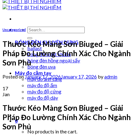
Search
Uncategorized
for:
BÓNG ĐÈN CHUYÊN DỤNG
Thước Kéo Màng Sơn Biuged – Giải
ballast
Pháp Đo Lường Chính Xác Cho Ngành
bóng đèn diệt khuẩn
bóng đèn hồng ngoại sấy
Sơn Phủ
bóng đèn uva
Máy đo cầm tay
Posted on
January 17, 2026
January 17, 2026
by
admin
máy đo ánh sáng
máy đo độ ẩm
17
máy đo độ cứng
Jan
máy đo độ dày
Thước Kéo Màng Sơn Biuged – Giải
Pháp Đo Lường Chính Xác Cho Ngành
0
Sơn Phủ
No products in the cart.