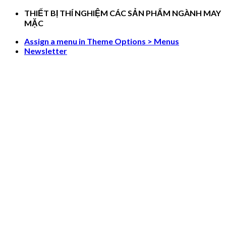
Skip
THIẾT BỊ THÍ NGHIỆM CÁC SẢN PHẨM NGÀNH MAY
to
MẶC
content
Assign a menu in Theme Options > Menus
Newsletter