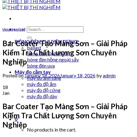
Search
Uncategorized
for:
BÓNG ĐÈN CHUYÊN DỤNG
Bar Coater Tạo Màng Sơn – Giải Pháp
ballast
Kiểm Tra Chất Lượng Sơn Chuyên
bóng đèn diệt khuẩn
bóng đèn hồng ngoại sấy
Nghiệp
bóng đèn uva
Máy đo cầm tay
Posted on
January 18, 2026
January 18, 2026
by
admin
máy đo ánh sáng
máy đo độ ẩm
18
máy đo độ cứng
Jan
máy đo độ dày
Bar Coater Tạo Màng Sơn – Giải Pháp
Kiểm Tra Chất Lượng Sơn Chuyên
0
Nghiệp
No products in the cart.