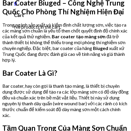
Bar Coater Biuged – Công Nghệ Trung
0
Quốc Cho Phòng Thí Nghiệm Hiện Đại
Cart
Trong ngành sản xuất và kiểm định chất lượng sơn, việc tạo ra
No products in the cart.
các màng sơn chuẩn là yếu tố then chốt quyết định độ chính xác
của kết quả thử nghiệm.
Bar coater tạo màng sơn
đã trở
thành thiết bị không thể thiếu trong mọi phòng thí nghiệm sơn
chuyên nghiệp. Đặc biệt, bar coater của hãng
Biuged
xuất xứ
Trung Quốc đang được đánh giá cao về tính năng và giá thành
hợp lý.
Bar Coater Là Gì?
Bar coater, hay còn gọi là thanh tạo màng, là thiết bị chuyên
dụng được sử dụng để tạo ra các lớp màng sơn có độ dày đồng
đều và chuẩn xác trên bề mặt vật liệu. Thiết bị này sử dụng
nguyên lý thanh dây quấn (wire wound bar) với các rãnh có kích
thước chuẩn để kiểm soát độ dày màng sơn một cách chính
xác.
Tầm Quan Trọng Của Màng Sơn Chuẩn