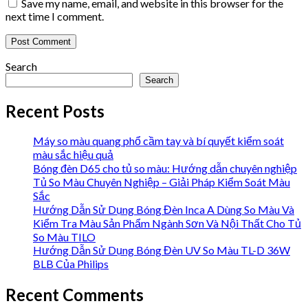
Save my name, email, and website in this browser for the
next time I comment.
Search
Search
Recent Posts
Máy so màu quang phổ cầm tay và bí quyết kiểm soát
màu sắc hiệu quả
Bóng đèn D65 cho tủ so màu: Hướng dẫn chuyên nghiệp
Tủ So Màu Chuyên Nghiệp – Giải Pháp Kiểm Soát Màu
Sắc
Hướng Dẫn Sử Dụng Bóng Đèn Inca A Dùng So Màu Và
Kiểm Tra Màu Sản Phẩm Ngành Sơn Và Nội Thất Cho Tủ
So Màu TILO
Hướng Dẫn Sử Dụng Bóng Đèn UV So Màu TL-D 36W
BLB Của Philips
Recent Comments