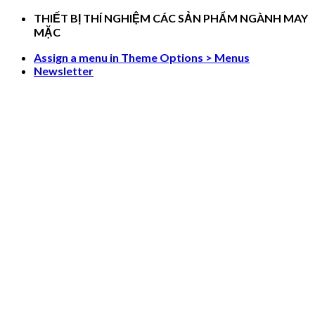
Skip
THIẾT BỊ THÍ NGHIỆM CÁC SẢN PHẨM NGÀNH MAY
to
MẶC
content
Assign a menu in Theme Options > Menus
Newsletter