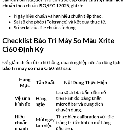
chuẩn
theo chuẩn
ISO/IEC 17025
, ghi rõ:
Ngày hiệu chuẩn và hạn hiệu chuẩn tiếp theo.
Sai số cho phép (Tolerance) và kết quả thực tế.
Số serial của tile chuẩn sử dụng.
Checklist Bảo Trì Máy So Màu Xrite
Ci60 Định Kỳ
Để giảm thiểu rủi ro hư hỏng, doanh nghiệp nên áp dụng
lịch
bảo trì máy so màu Ci60
như sau:
Hạng
Tần Suất
Nội Dung Thực Hiện
Mục
Lau sạch bụi bẩn, dầu mỡ
Vệ sinh
trên kính đo bằng khăn
Hàng
kính đo
ngày
microfiber và dung dịch
chuyên dụng.
Hiệu
Thực hiện calibration với tile
Mỗi ngày
chuẩn
trắng trước khi đo mẻ hàng
làm việc
nhanh
đầu tiên.