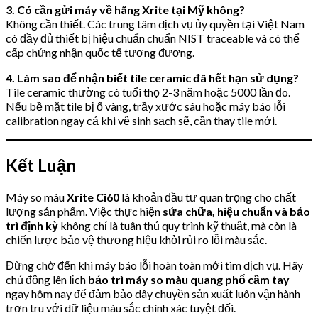
3. Có cần gửi máy về hãng Xrite tại Mỹ không?
Không cần thiết. Các trung tâm dịch vụ ủy quyền tại Việt Nam
có đầy đủ thiết bị hiệu chuẩn chuẩn NIST traceable và có thể
cấp chứng nhận quốc tế tương đương.
4. Làm sao để nhận biết tile ceramic đã hết hạn sử dụng?
Tile ceramic thường có tuổi thọ 2-3 năm hoặc 5000 lần đo.
Nếu bề mặt tile bị ố vàng, trầy xước sâu hoặc máy báo lỗi
calibration ngay cả khi vệ sinh sạch sẽ, cần thay tile mới.
Kết Luận
Máy so màu
Xrite Ci60
là khoản đầu tư quan trọng cho chất
lượng sản phẩm. Việc thực hiện
sửa chữa, hiệu chuẩn và bảo
trì định kỳ
không chỉ là tuân thủ quy trình kỹ thuật, mà còn là
chiến lược bảo vệ thương hiệu khỏi rủi ro lỗi màu sắc.
Đừng chờ đến khi máy báo lỗi hoàn toàn mới tìm dịch vụ. Hãy
chủ động lên lịch
bảo trì máy so màu quang phổ cầm tay
ngay hôm nay để đảm bảo dây chuyền sản xuất luôn vận hành
trơn tru với dữ liệu màu sắc chính xác tuyệt đối.