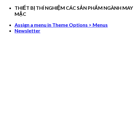
Skip
THIẾT BỊ THÍ NGHIỆM CÁC SẢN PHẨM NGÀNH MAY
to
MẶC
content
Assign a menu in Theme Options > Menus
Newsletter