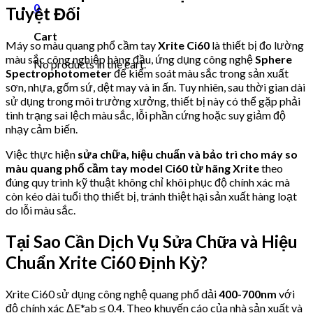
0
Tuyệt Đối
Cart
Máy so màu quang phổ cầm tay
Xrite Ci60
là thiết bị đo lường
màu sắc công nghiệp hàng đầu, ứng dụng công nghệ
Sphere
No products in the cart.
Spectrophotometer
để kiểm soát màu sắc trong sản xuất
sơn, nhựa, gốm sứ, dệt may và in ấn. Tuy nhiên, sau thời gian dài
sử dụng trong môi trường xưởng, thiết bị này có thể gặp phải
tình trạng sai lệch màu sắc, lỗi phần cứng hoặc suy giảm độ
nhạy cảm biến.
Việc thực hiện
sửa chữa, hiệu chuẩn và bảo trì cho máy so
màu quang phổ cầm tay model Ci60 từ hãng Xrite
theo
đúng quy trình kỹ thuật không chỉ khôi phục độ chính xác mà
còn kéo dài tuổi thọ thiết bị, tránh thiệt hại sản xuất hàng loạt
do lỗi màu sắc.
Tại Sao Cần Dịch Vụ Sửa Chữa và Hiệu
Chuẩn Xrite Ci60 Định Kỳ?
Xrite Ci60 sử dụng công nghệ quang phổ dải
400-700nm
với
độ chính xác ΔE*ab ≤ 0.4. Theo khuyến cáo của nhà sản xuất và