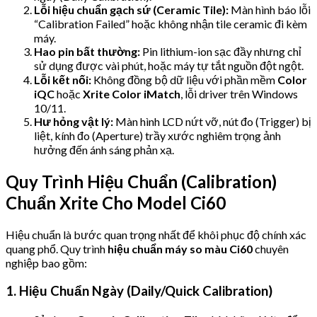
Lỗi hiệu chuẩn gạch sứ (Ceramic Tile):
Màn hình báo lỗi
“Calibration Failed” hoặc không nhận tile ceramic đi kèm
máy.
Hao pin bất thường:
Pin lithium-ion sạc đầy nhưng chỉ
sử dụng được vài phút, hoặc máy tự tắt nguồn đột ngột.
Lỗi kết nối:
Không đồng bộ dữ liệu với phần mềm
Color
iQC
hoặc
Xrite Color iMatch
, lỗi driver trên Windows
10/11.
Hư hỏng vật lý:
Màn hình LCD nứt vỡ, nút đo (Trigger) bị
liệt, kính đo (Aperture) trầy xước nghiêm trọng ảnh
hưởng đến ánh sáng phản xạ.
Quy Trình Hiệu Chuẩn (Calibration)
Chuẩn Xrite Cho Model Ci60
Hiệu chuẩn là bước quan trọng nhất để khôi phục độ chính xác
quang phổ. Quy trình
hiệu chuẩn máy so màu Ci60
chuyên
nghiệp bao gồm:
1. Hiệu Chuẩn Ngày (Daily/Quick Calibration)