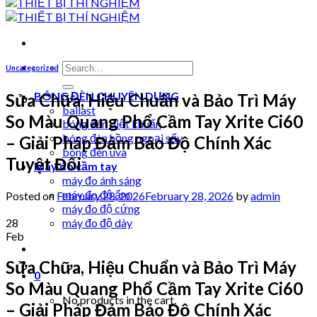
Search
Uncategorized
for:
BÓNG ĐÈN CHUYÊN DỤNG
Sửa Chữa, Hiệu Chuẩn và Bảo Trì Máy
ballast
So Màu Quang Phổ Cầm Tay Xrite Ci60
bóng đèn diệt khuẩn
bóng đèn hồng ngoại sấy
– Giải Pháp Đảm Bảo Độ Chính Xác
bóng đèn uva
Tuyệt Đối
Máy đo cầm tay
máy đo ánh sáng
máy đo độ ẩm
Posted on
February 28, 2026
February 28, 2026
by
admin
máy đo độ cứng
28
máy đo độ dày
Feb
Sửa Chữa, Hiệu Chuẩn và Bảo Trì Máy
0
So Màu Quang Phổ Cầm Tay Xrite Ci60
No products in the cart.
– Giải Pháp Đảm Bảo Độ Chính Xác