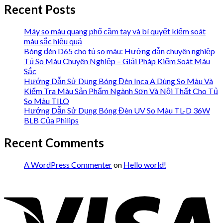
Recent Posts
Máy so màu quang phổ cầm tay và bí quyết kiểm soát
màu sắc hiệu quả
Bóng đèn D65 cho tủ so màu: Hướng dẫn chuyên nghiệp
Tủ So Màu Chuyên Nghiệp – Giải Pháp Kiểm Soát Màu
Sắc
Hướng Dẫn Sử Dụng Bóng Đèn Inca A Dùng So Màu Và
Kiểm Tra Màu Sản Phẩm Ngành Sơn Và Nội Thất Cho Tủ
So Màu TILO
Hướng Dẫn Sử Dụng Bóng Đèn UV So Màu TL-D 36W
BLB Của Philips
Recent Comments
A WordPress Commenter
on
Hello world!