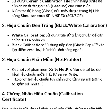
Sử dụng
Ceramic Calibration Tile
chính hãng Xrite để
căn chỉnh đường cơ sở (Baseline) cho cảm biến.
Kiểm tra độ bóng (Gloss) nếu máy được trang bị tính
năng
Simultaneous SPIN/SPEX
(SCI/SCE).
2. Hiệu Chuẩn Đen Trắng (Black/White Calibration)
White Calibration:
Sử dụng tile sứ trắng chuẩn để căn
chỉnh 100% phản xạ.
Black Calibration:
Sử dụng nắp đen (Black Cap) để xác
lập điểm zero, loại bỏ nhiễu ánh sáng ngoài.
3. Hiệu Chuẩn Phần Mềm (NetProfiler)
Kết nối với phần mềm
Xrite NetProfiler
để tải bộ dữ
liệu hiệu chuẩn mới nhất từ server Xrite.
Tạo profile hiệu chuẩn tùy chỉnh cho từng ngành (sơn ô
tô, gốm sứ, nhựa…).
4. Chứng Nhận Hiệu Chuẩn (Calibration
Certificate)
Sau khi hoàn tất, đơn vị dịch vụ sẽ cấp
Giấy chứng nhận hiệu