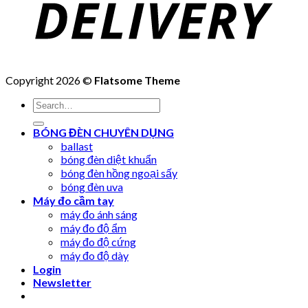
Copyright 2026 ©
Flatsome Theme
Search
for:
BÓNG ĐÈN CHUYÊN DỤNG
ballast
bóng đèn diệt khuẩn
bóng đèn hồng ngoại sấy
bóng đèn uva
Máy đo cầm tay
máy đo ánh sáng
máy đo độ ẩm
máy đo độ cứng
máy đo độ dày
Login
Newsletter