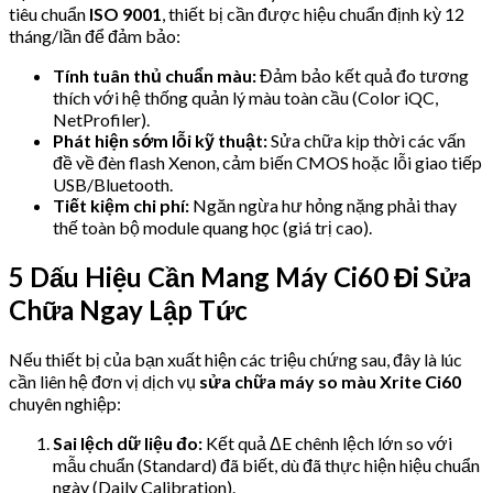
tiêu chuẩn
ISO 9001
, thiết bị cần được hiệu chuẩn định kỳ 12
tháng/lần để đảm bảo:
Tính tuân thủ chuẩn màu:
Đảm bảo kết quả đo tương
thích với hệ thống quản lý màu toàn cầu (Color iQC,
NetProfiler).
Phát hiện sớm lỗi kỹ thuật:
Sửa chữa kịp thời các vấn
đề về đèn flash Xenon, cảm biến CMOS hoặc lỗi giao tiếp
USB/Bluetooth.
Tiết kiệm chi phí:
Ngăn ngừa hư hỏng nặng phải thay
thế toàn bộ module quang học (giá trị cao).
5 Dấu Hiệu Cần Mang Máy Ci60 Đi Sửa
Chữa Ngay Lập Tức
Nếu thiết bị của bạn xuất hiện các triệu chứng sau, đây là lúc
cần liên hệ đơn vị dịch vụ
sửa chữa máy so màu Xrite Ci60
chuyên nghiệp:
Sai lệch dữ liệu đo:
Kết quả ΔE chênh lệch lớn so với
mẫu chuẩn (Standard) đã biết, dù đã thực hiện hiệu chuẩn
ngày (Daily Calibration).