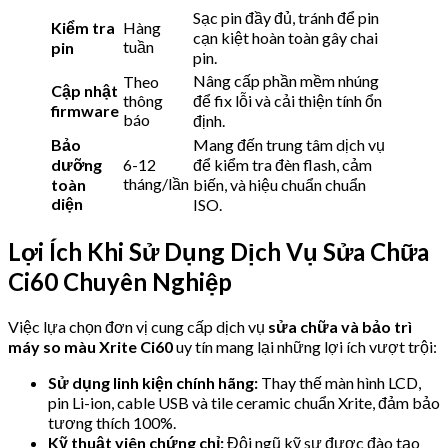
Sạc pin đầy đủ, tránh để pin
Kiểm tra
Hàng
cạn kiệt hoàn toàn gây chai
tuần
pin
pin.
Nâng cấp phần mềm nhúng
Theo
Cập nhật
thông
để fix lỗi và cải thiện tính ổn
firmware
báo
định.
Bảo
Mang đến trung tâm dịch vụ
dưỡng
6-12
để kiểm tra đèn flash, cảm
tháng/lần
toàn
biến, và hiệu chuẩn chuẩn
diện
ISO.
Lợi Ích Khi Sử Dụng Dịch Vụ Sửa Chữa
Ci60 Chuyên Nghiệp
Việc lựa chọn đơn vị cung cấp dịch vụ
sửa chữa và bảo trì
máy so màu Xrite Ci60
uy tín mang lại những lợi ích vượt trội:
Sử dụng linh kiện chính hãng:
Thay thế màn hình LCD,
pin Li-ion, cable USB và tile ceramic chuẩn Xrite, đảm bảo
tương thích 100%.
Kỹ thuật viên chứng chỉ:
Đội ngũ kỹ sư được đào tạo