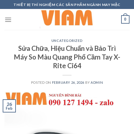
Skip
THIẾT BỊ THÍ NGHIỆM CÁC SẢN PHẨM NGÀNH MAY MẶC
to
content
0
UNCATEGORIZED
Sửa Chữa, Hiệu Chuẩn và Bảo Trì
Máy So Màu Quang Phổ Cầm Tay X-
Rite Ci64
POSTED ON
FEBRUARY 26, 2026
BY
ADMIN
26
Feb