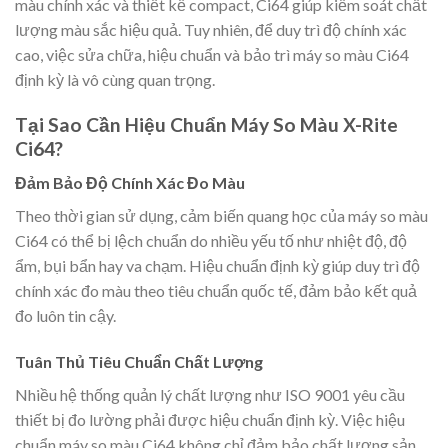
màu chính xác và thiết kế compact, Ci64 giúp kiểm soát chất
lượng màu sắc hiệu quả. Tuy nhiên, để duy trì độ chính xác
cao, việc sửa chữa, hiệu chuẩn và bảo trì máy so màu Ci64
định kỳ là vô cùng quan trọng.
Tại Sao Cần Hiệu Chuẩn Máy So Màu X-Rite
Ci64?
Đảm Bảo Độ Chính Xác Đo Màu
Theo thời gian sử dụng, cảm biến quang học của máy so màu
Ci64 có thể bị lệch chuẩn do nhiều yếu tố như nhiệt độ, độ
ẩm, bụi bẩn hay va chạm. Hiệu chuẩn định kỳ giúp duy trì độ
chính xác đo màu theo tiêu chuẩn quốc tế, đảm bảo kết quả
đo luôn tin cậy.
Tuân Thủ Tiêu Chuẩn Chất Lượng
Nhiều hệ thống quản lý chất lượng như ISO 9001 yêu cầu
thiết bị đo lường phải được hiệu chuẩn định kỳ. Việc hiệu
chuẩn máy so màu Ci64 không chỉ đảm bảo chất lượng sản