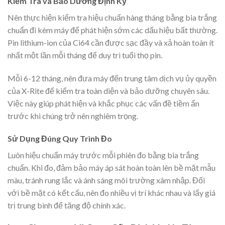
Kiểm Tra và Bảo Dưỡng Định Kỳ
Nên thực hiện kiểm tra hiệu chuẩn hàng tháng bằng bia trắng
chuẩn đi kèm máy để phát hiện sớm các dấu hiệu bất thường.
Pin lithium-ion của Ci64 cần được sạc đầy và xả hoàn toàn ít
nhất một lần mỗi tháng để duy trì tuổi thọ pin.
Mỗi 6-12 tháng, nên đưa máy đến trung tâm dịch vụ ủy quyền
của X-Rite để kiểm tra toàn diện và bảo dưỡng chuyên sâu.
Việc này giúp phát hiện và khắc phục các vấn đề tiềm ẩn
trước khi chúng trở nên nghiêm trọng.
Sử Dụng Đúng Quy Trình Đo
Luôn hiệu chuẩn máy trước mỗi phiên đo bằng bia trắng
chuẩn. Khi đo, đảm bảo máy áp sát hoàn toàn lên bề mặt mẫu
màu, tránh rung lắc và ánh sáng môi trường xâm nhập. Đối
với bề mặt có kết cấu, nên đo nhiều vị trí khác nhau và lấy giá
trị trung bình để tăng độ chính xác.