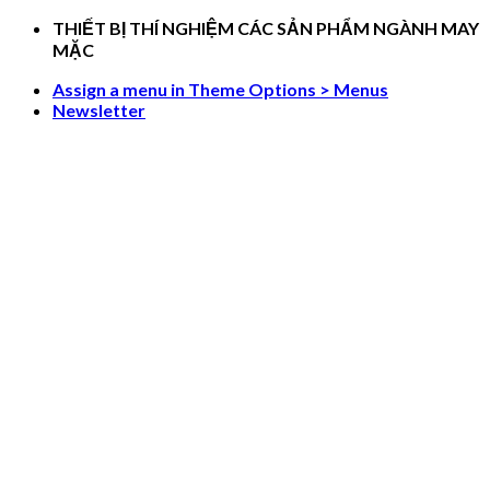
Skip
THIẾT BỊ THÍ NGHIỆM CÁC SẢN PHẨM NGÀNH MAY
to
MẶC
content
Assign a menu in Theme Options > Menus
Newsletter