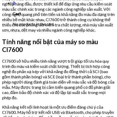
0
nghiệp hàng đầu, được thiết kế để đáp ứng nhu cầu kiểm soát
màu sắc chính xác trong các ngành công nghiệp sản xuất. Với
Cart
công nghệ quang phổ tiên tiến và khả năng đo màu đa dạng trên
nhiều bề mặt khác nhau, CI7600 trở thành công cụ không thể
No products in the cart.
thiếu cho các phòng lab kiểm tra chất lượng, nhà máy sản xuất
sơn, nhựa, dệt may và nhiều ngành công nghiệp khác.
Tính năng nổi bật của máy so màu
CI7600
CI7600 sở hữu nhiều tính năng vượt trội giúp tối ưu hóa quy
trình đo màu và kiểm soát chất lượng. Thiết bị tích hợp công
nghệ đo phản xạ kép với khả năng đo đồng thời cả SCI (bao
gồm thành phần bóng) và SCE (loại trừ thành phần bóng), cho
phép người dùng đánh giá toàn diện về màu sắc và độ bóng của
mẫu. Máy được trang bị cảm biến quang phổ có độ phân giải
cao, đảm bảo độ chính xác và độ lặp lại xuất sắc trong mọi
phép đo.
Khả năng kết nối linh hoạt là một ưu điểm đáng chú ý của
CI7600. Máy hỗ trợ kết nối USB và Bluetooth, cho phép truyền