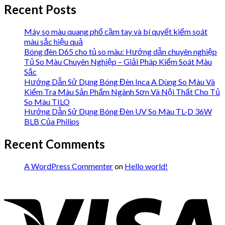
Recent Posts
Máy so màu quang phổ cầm tay và bí quyết kiểm soát
màu sắc hiệu quả
Bóng đèn D65 cho tủ so màu: Hướng dẫn chuyên nghiệp
Tủ So Màu Chuyên Nghiệp – Giải Pháp Kiểm Soát Màu
Sắc
Hướng Dẫn Sử Dụng Bóng Đèn Inca A Dùng So Màu Và
Kiểm Tra Màu Sản Phẩm Ngành Sơn Và Nội Thất Cho Tủ
So Màu TILO
Hướng Dẫn Sử Dụng Bóng Đèn UV So Màu TL-D 36W
BLB Của Philips
Recent Comments
A WordPress Commenter
on
Hello world!