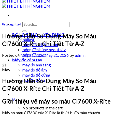
Search
Uncategorized
for:
BÓNG ĐÈN CHUYÊN DỤNG
Hướng Dẫn Sử Dụng Máy So Màu
ballast
CI7600 X-Rite Chi Tiết Từ A-Z
bóng đèn diệt khuẩn
bóng đèn hồng ngoại sấy
bóng đèn uva
Posted on
May 21, 2026
May 21, 2026
by
admin
Máy đo cầm tay
21
máy đo ánh sáng
May
máy đo độ ẩm
máy đo độ cứng
Hướng Dẫn Sử Dụng Máy So Màu
máy đo độ dày
CI7600 X-Rite Chi Tiết Từ A-Z
0
Giới thiệu về máy so màu CI7600 X-Rite
No products in the cart.
Máy so màu CI7600 của X-Rite là thiết bị đo màu chuyên