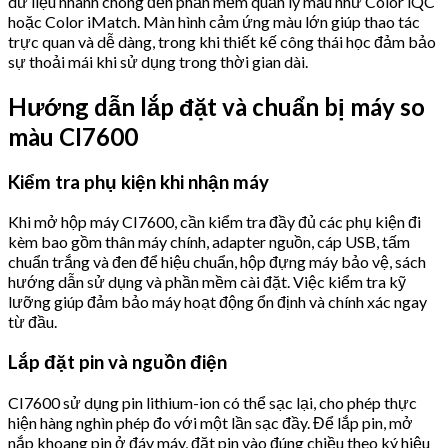
dữ liệu nhanh chóng đến phần mềm quản lý màu như Color iQC
hoặc Color iMatch. Màn hình cảm ứng màu lớn giúp thao tác
trực quan và dễ dàng, trong khi thiết kế công thái học đảm bảo
sự thoải mái khi sử dụng trong thời gian dài.
Hướng dẫn lắp đặt và chuẩn bị máy so
màu CI7600
Kiểm tra phụ kiện khi nhận máy
Khi mở hộp máy CI7600, cần kiểm tra đầy đủ các phụ kiện đi
kèm bao gồm thân máy chính, adapter nguồn, cáp USB, tấm
chuẩn trắng và đen để hiệu chuẩn, hộp đựng máy bảo vệ, sách
hướng dẫn sử dụng và phần mềm cài đặt. Việc kiểm tra kỹ
lưỡng giúp đảm bảo máy hoạt động ổn định và chính xác ngay
từ đầu.
Lắp đặt pin và nguồn điện
CI7600 sử dụng pin lithium-ion có thể sạc lại, cho phép thực
hiện hàng nghìn phép đo với một lần sạc đầy. Để lắp pin, mở
nắp khoang pin ở đáy máy, đặt pin vào đúng chiều theo ký hiệu