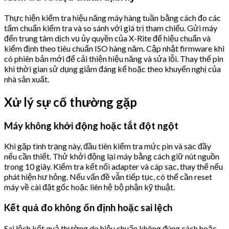
Thực hiện kiểm tra hiệu năng máy hàng tuần bằng cách đo các
tấm chuẩn kiểm tra và so sánh với giá trị tham chiếu. Gửi máy
đến trung tâm dịch vụ ủy quyền của X-Rite để hiệu chuẩn và
kiểm định theo tiêu chuẩn ISO hàng năm. Cập nhật firmware khi
có phiên bản mới để cải thiện hiệu năng và sửa lỗi. Thay thế pin
khi thời gian sử dụng giảm đáng kể hoặc theo khuyến nghị của
nhà sản xuất.
Xử lý sự cố thường gặp
Máy không khởi động hoặc tắt đột ngột
Khi gặp tình trạng này, đầu tiên kiểm tra mức pin và sạc đầy
nếu cần thiết. Thử khởi động lại máy bằng cách giữ nút nguồn
trong 10 giây. Kiểm tra kết nối adapter và cáp sạc, thay thế nếu
phát hiện hư hỏng. Nếu vấn đề vẫn tiếp tục, có thể cần reset
máy về cài đặt gốc hoặc liên hệ bộ phận kỹ thuật.
Kết quả đo không ổn định hoặc sai lệch
Sai lệch kết quả thường do hiệu chuẩn không đúng cách hoặc