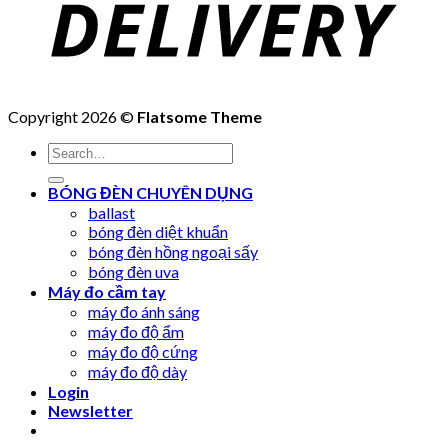
Copyright 2026 ©
Flatsome Theme
Search
for:
BÓNG ĐÈN CHUYÊN DỤNG
ballast
bóng đèn diệt khuẩn
bóng đèn hồng ngoại sấy
bóng đèn uva
Máy đo cầm tay
máy đo ánh sáng
máy đo độ ẩm
máy đo độ cứng
máy đo độ dày
Login
Newsletter