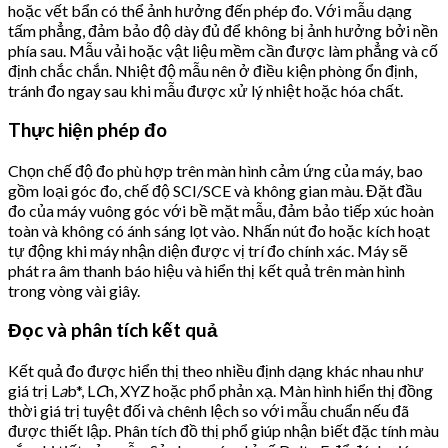
hoặc vết bẩn có thể ảnh hưởng đến phép đo. Với mẫu dạng
tấm phẳng, đảm bảo độ dày đủ để không bị ảnh hưởng bởi nền
phía sau. Mẫu vải hoặc vật liệu mềm cần được làm phẳng và cố
định chắc chắn. Nhiệt độ mẫu nên ở điều kiện phòng ổn định,
tránh đo ngay sau khi mẫu được xử lý nhiệt hoặc hóa chất.
Thực hiện phép đo
Chọn chế độ đo phù hợp trên màn hình cảm ứng của máy, bao
gồm loại góc đo, chế độ SCI/SCE và không gian màu. Đặt đầu
đo của máy vuông góc với bề mặt mẫu, đảm bảo tiếp xúc hoàn
toàn và không có ánh sáng lọt vào. Nhấn nút đo hoặc kích hoạt
tự động khi máy nhận diện được vị trí đo chính xác. Máy sẽ
phát ra âm thanh báo hiệu và hiển thị kết quả trên màn hình
trong vòng vài giây.
Đọc và phân tích kết quả
Kết quả đo được hiển thị theo nhiều định dạng khác nhau như
giá trị L
a
b*, L
C
h, XYZ hoặc phổ phản xạ. Màn hình hiển thị đồng
thời giá trị tuyệt đối và chênh lệch so với mẫu chuẩn nếu đã
được thiết lập. Phân tích đồ thị phổ giúp nhận biết đặc tính màu