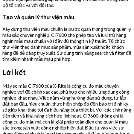
bộ tổ chức và với đối tác.
Tạo và quản lý thư viện màu
Xây dựng thư viện màu chuẩn là bước quan trọng trong quản lý
màu sắc chuyên nghiệp. CI7600 cho phép tạo và lưu trữ hàng
nghìn mẫu màu chuẩn với đầy đủ thông tin kỹ thuật. Tổ chức
thư viện theo danh mục sản phẩm, mùa sản xuất hoặc khách
hàng để dễ dàng truy xuất. Sử dụng tính năng search và filter để
tìm kiếm nhanh mẫu màu phù hợp.
Lời kết
Máy so màu CI7600 của X-Rite là công cụ đo màu chuyên
nghiệp với độ chính xác cao, phù hợp cho nhiều ứng dụng công
nghiệp khác nhau. Việc nắm vững hướng dẫn sử dụng, từ lắp
đặt ban đầu, hiệu chuẩn, thực hiện phép đo đến bảo trì định kỳ,
sẽ giúp khai thác tối đa hiệu năng của thiết bị. Với các tính năng
tiên tiến và khả năng tích hợp linh hoạt, CI7600 không chỉ là
công cụ đo màu mà còn là giải pháp toàn diện cho quản lý màu
sắc trong sản xuất công nghiệp hiện đại. Đầu tư vào việc sử
dụng đúng cách và bảo trì thường xuyên sẽ đảm bảo máy hoạt