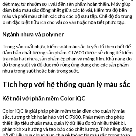
dệt may, từ nhuộm sợi, vải đến sản phẩm hoàn thiện. Máy giúp
đảm bảo màu sắc đồng nhất giữa các lô vải, kiểm tra độ bền
màu và phối màu chính xác cho các bộ sưu tập. Chế độ đo trung
bình đặc biệt hữu ích cho vải có vân hoặc họa tiết phức tạp.
Ngành nhựa và polymer
Trong sản xuất nhựa, kiểm soát màu sắc là yếu tố then chốt để
đảm bảo chất lượng sản phẩm. CI7600 được sử dụng để kiểm
tra màu hạt nhựa, sản phẩm ép phun và màng film. Khả năng đo
độ trong suốt và độ đục mở rộng ứng dụng cho các sản phẩm
nhựa trong suốt hoặc bán trong suốt.
Tích hợp với hệ thống quản lý màu sắc
Kết nối với phần mềm Color iQC
Color iQC là giải pháp phần mềm toàn diện cho quản lý màu
sắc, tương thích hoàn hảo với CI7600. Phần mềm cho phép
thiết lập tiêu chuẩn màu, quản lý dữ liệu đo từ nhiều thiết bị,
phân tích xu hướng và tạo báo cáo chất lượng. Tính năng đồng
bộ dữ liệu qua cloud giúp chia sẻ thông tin màu sắc trong toàn