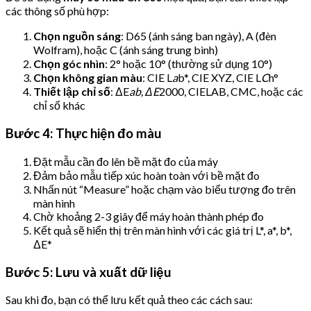
các thông số phù hợp:
Chọn nguồn sáng
: D65 (ánh sáng ban ngày), A (đèn
Wolfram), hoặc C (ánh sáng trung bình)
Chọn góc nhìn
: 2° hoặc 10° (thường sử dụng 10°)
Chọn không gian màu
: CIE L
a
b*, CIE XYZ, CIE L
C
h°
Thiết lập chỉ số
: ΔE
ab, ΔE
2000, CIELAB, CMC, hoặc các
chỉ số khác
Bước 4: Thực hiện đo màu
Đặt mẫu cần đo lên bề mặt đo của máy
Đảm bảo mẫu tiếp xúc hoàn toàn với bề mặt đo
Nhấn nút “Measure” hoặc chạm vào biểu tượng đo trên
màn hình
Chờ khoảng 2-3 giây để máy hoàn thành phép đo
Kết quả sẽ hiển thị trên màn hình với các giá trị L*, a*, b*,
ΔE*
Bước 5: Lưu và xuất dữ liệu
Sau khi đo, bạn có thể lưu kết quả theo các cách sau: