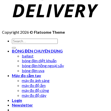
Copyright 2026 ©
Flatsome Theme
Search
for:
BÓNG ĐÈN CHUYÊN DỤNG
ballast
bóng đèn diệt khuẩn
bóng đèn hồng ngoại sấy
bóng đèn uva
Máy đo cầm tay
máy đo ánh sáng
máy đo độ ẩm
máy đo độ cứng
máy đo độ dày
Login
Newsletter