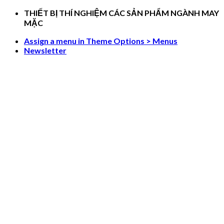
Skip
THIẾT BỊ THÍ NGHIỆM CÁC SẢN PHẨM NGÀNH MAY
to
MẶC
content
Assign a menu in Theme Options > Menus
Newsletter