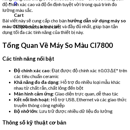
0
độ chính xác cao và độ ổn định tuyệt vời trong quá trình đo
lường màu sắc.
Cart
Bài viết này sẽ cung cấp cho bạn
hướng dẫn sử dụng máy so
màu CI7800
một cách chi tiết và đầy đủ nhất, giúp bạn tận
No products in the cart.
dụng tối đa các tính năng của thiết bị này.
Tổng Quan Về Máy So Màu CI7800
Các tính năng nổi bật
Độ chính xác cao
: Đạt được độ chính xác ±0.03 ΔE* trên
các tiêu chuẩn ceramic
Khả năng đo đa dạng
: Hỗ trợ đo nhiều loại mẫu khác
nhau từ chất rắn, chất lỏng đến bột
Màn hình cảm ứng
: Giao diện trực quan, dễ thao tác
Kết nối linh hoạt
: Hỗ trợ USB, Ethernet và các giao thức
truyền thông công nghiệp
Bộ nhớ lớn
: Lưu trữ được nhiều dữ liệu đo lường
Thông số kỹ thuật cơ bản