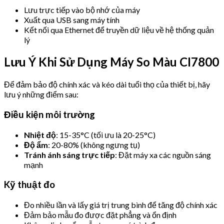
Lưu trực tiếp vào bộ nhớ của máy
Xuất qua USB sang máy tính
Kết nối qua Ethernet để truyền dữ liệu về hệ thống quản
lý
Lưu Ý Khi Sử Dụng Máy So Màu CI7800
Để đảm bảo độ chính xác và kéo dài tuổi thọ của thiết bị, hãy
lưu ý những điểm sau:
Điều kiện môi trường
Nhiệt độ
: 15-35°C (tối ưu là 20-25°C)
Độ ẩm
: 20-80% (không ngưng tụ)
Tránh ánh sáng trực tiếp
: Đặt máy xa các nguồn sáng
mạnh
Kỹ thuật đo
Đo nhiều lần và lấy giá trị trung bình để tăng độ chính xác
Đảm bảo mẫu đo được đặt phẳng và ổn định