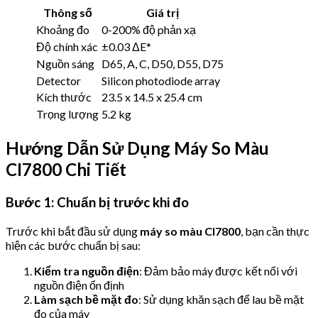
Thông số
Giá trị
Khoảng đo
0-200% độ phản xạ
Độ chính xác
±0.03 ΔE*
Nguồn sáng
D65, A, C, D50, D55, D75
Detector
Silicon photodiode array
Kích thước
23.5 x 14.5 x 25.4 cm
Trọng lượng
5.2 kg
Hướng Dẫn Sử Dụng Máy So Màu
CI7800 Chi Tiết
Bước 1: Chuẩn bị trước khi đo
Trước khi bắt đầu sử dụng
máy so màu CI7800
, bạn cần thực
hiện các bước chuẩn bị sau:
Kiểm tra nguồn điện
: Đảm bảo máy được kết nối với
nguồn điện ổn định
Làm sạch bề mặt đo
: Sử dụng khăn sạch để lau bề mặt
đo của máy