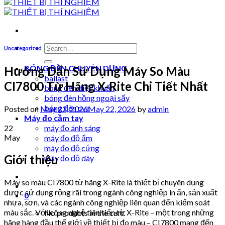
Search
Uncategorized
for:
BÓNG ĐÈN CHUYÊN DỤNG
Hướng Dẫn Sử Dụng Máy So Màu
ballast
CI7800 Từ Hãng X-Rite Chi Tiết Nhất
bóng đèn diệt khuẩn
bóng đèn hồng ngoại sấy
bóng đèn uva
Posted on
May 22, 2026
May 22, 2026
by
admin
Máy đo cầm tay
22
máy đo ánh sáng
May
máy đo độ ẩm
máy đo độ cứng
Giới thiệu
máy đo độ dày
Máy so màu CI7800 từ hãng X-Rite là thiết bị chuyên dụng
được sử dụng rộng rãi trong ngành công nghiệp in ấn, sản xuất
0
nhựa, sơn, và các ngành công nghiệp liên quan đến kiểm soát
màu sắc. Với công nghệ tiên tiến từ X-Rite – một trong những
No products in the cart.
hãng hàng đầu thế giới về thiết bị đo màu – CI7800 mang đến