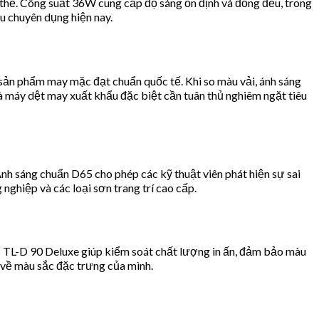
thể. Công suất 36W cung cấp độ sáng ổn định và đồng đều, trong
àu chuyên dụng hiện nay.
sản phẩm may mặc đạt chuẩn quốc tế. Khi so màu vải, ánh sáng
 máy dệt may xuất khẩu đặc biệt cần tuân thủ nghiêm ngặt tiêu
nh sáng chuẩn D65 cho phép các kỹ thuật viên phát hiện sự sai
nghiệp và các loại sơn trang trí cao cấp.
ps TL-D 90 Deluxe giúp kiểm soát chất lượng in ấn, đảm bảo màu
e về màu sắc đặc trưng của mình.