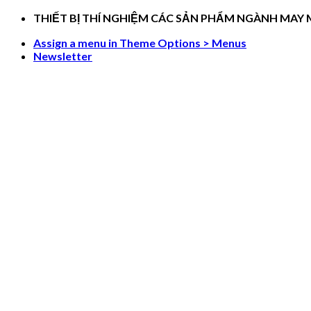
Skip
THIẾT BỊ THÍ NGHIỆM CÁC SẢN PHẨM NGÀNH MAY
to
Assign a menu in Theme Options > Menus
content
Newsletter