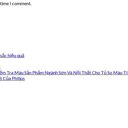
t time I comment.
sắc hiệu quả
c
ểm Tra Màu Sản Phẩm Ngành Sơn Và Nội Thất Cho Tủ So Màu T
Của Philips