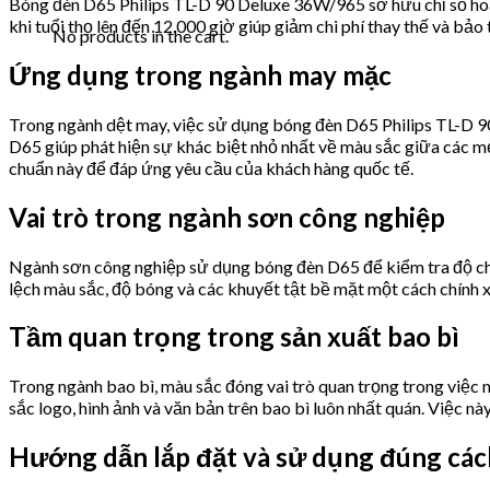
Bóng đèn D65 Philips TL-D 90 Deluxe 36W/965 sở hữu chỉ số hoàn
khi tuổi thọ lên đến 12.000 giờ giúp giảm chi phí thay thế và bả
No products in the cart.
Ứng dụng trong ngành may mặc
Trong ngành dệt may, việc sử dụng bóng đèn D65 Philips TL-D 9
D65 giúp phát hiện sự khác biệt nhỏ nhất về màu sắc giữa các m
chuẩn này để đáp ứng yêu cầu của khách hàng quốc tế.
Vai trò trong ngành sơn công nghiệp
Ngành sơn công nghiệp sử dụng bóng đèn D65 để kiểm tra độ chính
lệch màu sắc, độ bóng và các khuyết tật bề mặt một cách chính xá
Tầm quan trọng trong sản xuất bao bì
Trong ngành bao bì, màu sắc đóng vai trò quan trọng trong việc
sắc logo, hình ảnh và văn bản trên bao bì luôn nhất quán. Việc n
Hướng dẫn lắp đặt và sử dụng đúng các