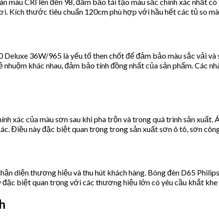
 màu CRI lên đến 98, đảm bảo tái tạo màu sắc chính xác nhất có 
o trì. Kích thước tiêu chuẩn 120cm phù hợp với hầu hết các tủ so m
0 Deluxe 36W/965 là yếu tố then chốt để đảm bảo màu sắc vải và 
ẻ nhuộm khác nhau, đảm bảo tính đồng nhất của sản phẩm. Các nhà
 xác của màu sơn sau khi pha trộn và trong quá trình sản xuất. Á
c. Điều này đặc biệt quan trọng trong sản xuất sơn ô tô, sơn công 
 nhận diện thương hiệu và thu hút khách hàng. Bóng đèn D65 Phili
ày đặc biệt quan trọng với các thương hiệu lớn có yêu cầu khắt kh
h