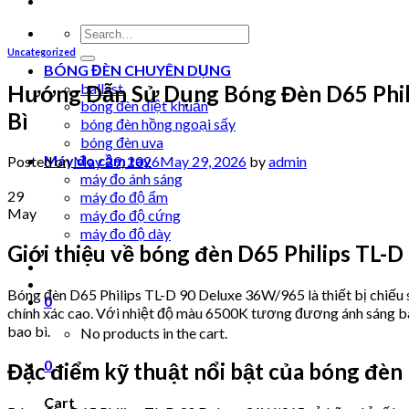
Search
for:
Uncategorized
BÓNG ĐÈN CHUYÊN DỤNG
ballast
Hướng Dẫn Sử Dụng Bóng Đèn D65 Phil
bóng đèn diệt khuẩn
Bì
bóng đèn hồng ngoại sấy
bóng đèn uva
Máy đo cầm tay
Posted on
May 29, 2026
May 29, 2026
by
admin
máy đo ánh sáng
29
máy đo độ ẩm
May
máy đo độ cứng
máy đo độ dày
Giới thiệu về bóng đèn D65 Philips TL-
Bóng đèn D65 Philips TL-D 90 Deluxe 36W/965 là thiết bị chiếu 
0
chính xác cao. Với nhiệt độ màu 6500K tương đương ánh sáng ban
bao bì.
No products in the cart.
0
Đặc điểm kỹ thuật nổi bật của bóng đèn
Cart