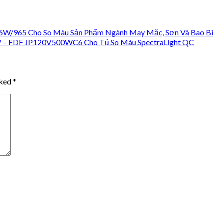
36W/965 Cho So Màu Sản Phẩm Ngành May Mặc, Sơn Và Bao Bì
 – FDF JP120V500WC6 Cho Tủ So Màu SpectraLight QC
rked
*