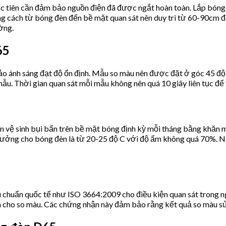
 tiên cần đảm bảo nguồn điện đã được ngắt hoàn toàn. Lắp bóng 
ng cách từ bóng đèn đến bề mặt quan sát nên duy trì từ 60-90cm đ
ờng.
65
o ánh sáng đạt độ ổn định. Mẫu so màu nên được đặt ở góc 45 độ s
 Thời gian quan sát mỗi mẫu không nên quá 10 giây liên tục để tr
ần vệ sinh bụi bẩn trên bề mặt bóng định kỳ mỗi tháng bằng khăn 
 tưởng cho bóng đèn là từ 20-25 độ C với độ ẩm không quá 70%. Nên
 chuẩn quốc tế như ISO 3664:2009 cho điều kiện quan sát trong 
n cho so màu. Các chứng nhận này đảm bảo rằng kết quả so màu s