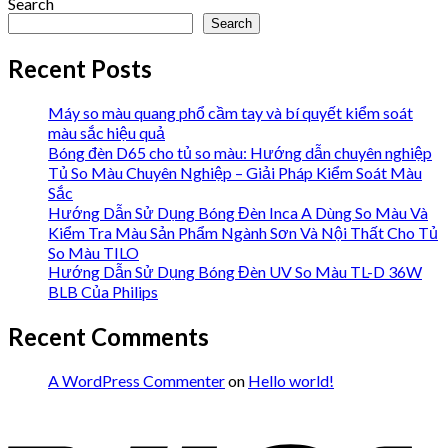
Search
Search
Recent Posts
Máy so màu quang phổ cầm tay và bí quyết kiểm soát
màu sắc hiệu quả
Bóng đèn D65 cho tủ so màu: Hướng dẫn chuyên nghiệp
Tủ So Màu Chuyên Nghiệp – Giải Pháp Kiểm Soát Màu
Sắc
Hướng Dẫn Sử Dụng Bóng Đèn Inca A Dùng So Màu Và
Kiểm Tra Màu Sản Phẩm Ngành Sơn Và Nội Thất Cho Tủ
So Màu TILO
Hướng Dẫn Sử Dụng Bóng Đèn UV So Màu TL-D 36W
BLB Của Philips
Recent Comments
A WordPress Commenter
on
Hello world!