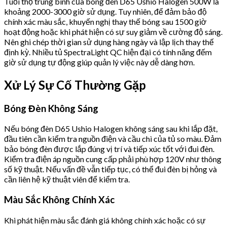
Tuổi thọ trung bình của bóng đèn D65 Ushio Halogen 500W là
khoảng 2000-3000 giờ sử dụng. Tuy nhiên, để đảm bảo độ
chính xác màu sắc, khuyến nghị thay thế bóng sau 1500 giờ
hoạt động hoặc khi phát hiện có sự suy giảm về cường độ sáng.
Nên ghi chép thời gian sử dụng hàng ngày và lập lịch thay thế
định kỳ. Nhiều tủ SpectraLight QC hiện đại có tính năng đếm
giờ sử dụng tự động giúp quản lý việc này dễ dàng hơn.
Xử Lý Sự Cố Thường Gặp
Bóng Đèn Không Sáng
Nếu bóng đèn D65 Ushio Halogen không sáng sau khi lắp đặt,
đầu tiên cần kiểm tra nguồn điện và cầu chì của tủ so màu. Đảm
bảo bóng đèn được lắp đúng vị trí và tiếp xúc tốt với đui đèn.
Kiểm tra điện áp nguồn cung cấp phải phù hợp 120V như thông
số kỹ thuật. Nếu vấn đề vẫn tiếp tục, có thể đui đèn bị hỏng và
cần liên hệ kỹ thuật viên để kiểm tra.
Màu Sắc Không Chính Xác
Khi phát hiện màu sắc đánh giá không chính xác hoặc có sự