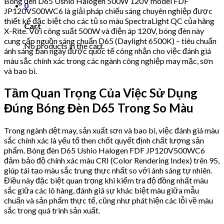
Bóng đèn D65 Ushio Halogen 500W 120V model FDF
0
JP120V500WC6 là giải pháp chiếu sáng chuyên nghiệp được
thiết kế đặc biệt cho các tủ so màu SpectraLight QC của hãng
Cart
X-Rite. Với công suất 500W và điện áp 120V, bóng đèn này
cung cấp nguồn sáng chuẩn D65 (Daylight 6500K) – tiêu chuẩn
No products in the cart.
ánh sáng ban ngày được quốc tế công nhận cho việc đánh giá
màu sắc chính xác trong các ngành công nghiệp may mặc, sơn
và bao bì.
Tầm Quan Trọng Của Việc Sử Dụng
Đúng Bóng Đèn D65 Trong So Màu
Trong ngành dệt may, sản xuất sơn và bao bì, việc đánh giá màu
sắc chính xác là yếu tố then chốt quyết định chất lượng sản
phẩm. Bóng đèn D65 Ushio Halogen FDF JP120V500WC6
đảm bảo độ chính xác màu CRI (Color Rendering Index) trên 95,
giúp tái tạo màu sắc trung thực nhất so với ánh sáng tự nhiên.
Điều này đặc biệt quan trọng khi kiểm tra độ đồng nhất màu
sắc giữa các lô hàng, đánh giá sự khác biệt màu giữa mẫu
chuẩn và sản phẩm thực tế, cũng như phát hiện các lỗi về màu
sắc trong quá trình sản xuất.