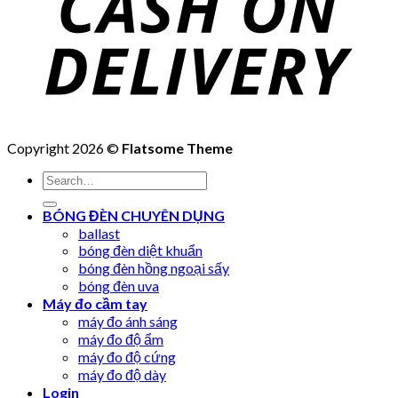
Copyright 2026 ©
Flatsome Theme
Search
for:
BÓNG ĐÈN CHUYÊN DỤNG
ballast
bóng đèn diệt khuẩn
bóng đèn hồng ngoại sấy
bóng đèn uva
Máy đo cầm tay
máy đo ánh sáng
máy đo độ ẩm
máy đo độ cứng
máy đo độ dày
Login