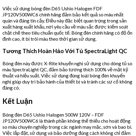
Việc sử dụng bóng đèn D65 Ushio Halogen FDF
JP120V500WC6 chính hãng đảm bảo kết quả so màu nhất
quán và đáng tin cậy. Điều này đặc biệt quan trọng trong sản
xuất hàng xuất khẩu, nơi yêu cầu về màu sắc được kiểm soát
chặt chẽ theo tiêu chuẩn quốc tế. Bóng đèn chính hãng có độ ổn
định cao, ít bị trôi màu theo thời gian sử dụng.
Tương Thích Hoàn Hảo Với Tủ SpectraLight QC
Bóng đèn này được X-Rite khuyến nghị sử dụng cho dòng tủ so
màu SpectraLight QC, đảm bảo tương thích 100% về mặt kỹ
thuật và hiệu suất. Việc sử dụng đúng loại bóng đèn khuyến
nghị giúp duy trì bảo hành của thiết bị và tránh các sự cố không
đáng có.
Kết Luận
Bóng đèn D65 Ushio Halogen 500W 120V – FDF
JP120V500WC6 là thành phần không thể thiếu cho hoạt động
so màu chuyên nghiệp trong các ngành may mặc, sơn và bao bì.
Việc lắp đặt, sử dụng và bảo dưỡng đúng cách không chỉ đảm