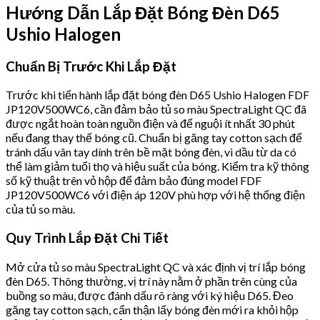
Hướng Dẫn Lắp Đặt Bóng Đèn D65
Ushio Halogen
Chuẩn Bị Trước Khi Lắp Đặt
Trước khi tiến hành lắp đặt bóng đèn D65 Ushio Halogen FDF
JP120V500WC6, cần đảm bảo tủ so màu SpectraLight QC đã
được ngắt hoàn toàn nguồn điện và để nguội ít nhất 30 phút
nếu đang thay thế bóng cũ. Chuẩn bị găng tay cotton sạch để
tránh dấu vân tay dính trên bề mặt bóng đèn, vì dầu từ da có
thể làm giảm tuổi thọ và hiệu suất của bóng. Kiểm tra kỹ thông
số kỹ thuật trên vỏ hộp để đảm bảo đúng model FDF
JP120V500WC6 với điện áp 120V phù hợp với hệ thống điện
của tủ so màu.
Quy Trình Lắp Đặt Chi Tiết
Mở cửa tủ so màu SpectraLight QC và xác định vị trí lắp bóng
đèn D65. Thông thường, vị trí này nằm ở phần trên cùng của
buồng so màu, được đánh dấu rõ ràng với ký hiệu D65. Đeo
găng tay cotton sạch, cẩn thận lấy bóng đèn mới ra khỏi hộp