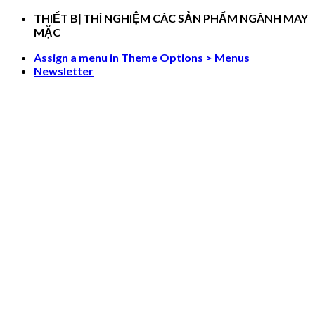
Skip
THIẾT BỊ THÍ NGHIỆM CÁC SẢN PHẨM NGÀNH MAY
to
MẶC
content
Assign a menu in Theme Options > Menus
Newsletter