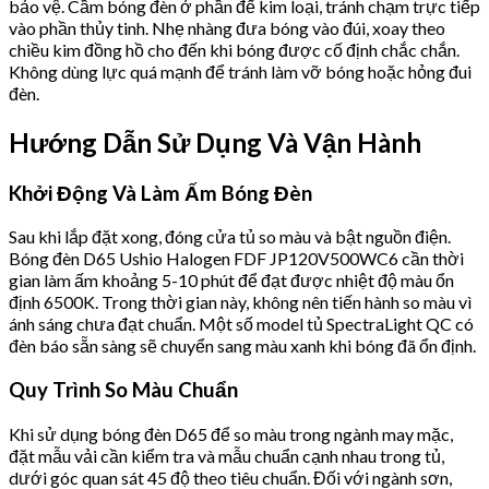
bảo vệ. Cầm bóng đèn ở phần đế kim loại, tránh chạm trực tiếp
vào phần thủy tinh. Nhẹ nhàng đưa bóng vào đúi, xoay theo
chiều kim đồng hồ cho đến khi bóng được cố định chắc chắn.
Không dùng lực quá mạnh để tránh làm vỡ bóng hoặc hỏng đui
đèn.
Hướng Dẫn Sử Dụng Và Vận Hành
Khởi Động Và Làm Ấm Bóng Đèn
Sau khi lắp đặt xong, đóng cửa tủ so màu và bật nguồn điện.
Bóng đèn D65 Ushio Halogen FDF JP120V500WC6 cần thời
gian làm ấm khoảng 5-10 phút để đạt được nhiệt độ màu ổn
định 6500K. Trong thời gian này, không nên tiến hành so màu vì
ánh sáng chưa đạt chuẩn. Một số model tủ SpectraLight QC có
đèn báo sẵn sàng sẽ chuyển sang màu xanh khi bóng đã ổn định.
Quy Trình So Màu Chuẩn
Khi sử dụng bóng đèn D65 để so màu trong ngành may mặc,
đặt mẫu vải cần kiểm tra và mẫu chuẩn cạnh nhau trong tủ,
dưới góc quan sát 45 độ theo tiêu chuẩn. Đối với ngành sơn,