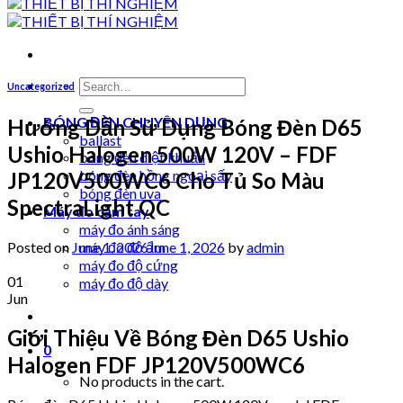
Search
Uncategorized
for:
BÓNG ĐÈN CHUYÊN DỤNG
Hướng Dẫn Sử Dụng Bóng Đèn D65
ballast
Ushio Halogen 500W 120V – FDF
bóng đèn diệt khuẩn
bóng đèn hồng ngoại sấy
JP120V500WC6 Cho Tủ So Màu
bóng đèn uva
SpectraLight QC
Máy đo cầm tay
máy đo ánh sáng
Posted on
June 1, 2026
June 1, 2026
by
admin
máy đo độ ẩm
máy đo độ cứng
01
máy đo độ dày
Jun
Giới Thiệu Về Bóng Đèn D65 Ushio
0
Halogen FDF JP120V500WC6
No products in the cart.