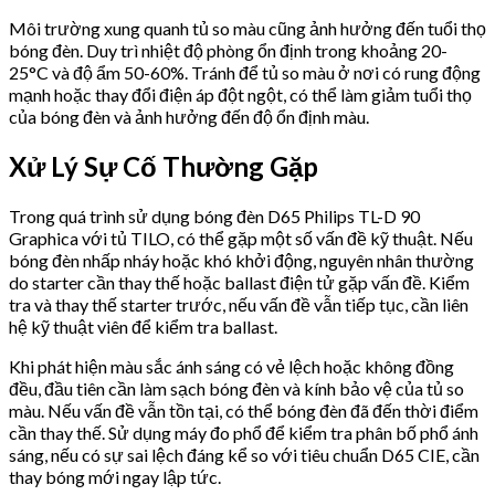
Môi trường xung quanh tủ so màu cũng ảnh hưởng đến tuổi thọ
bóng đèn. Duy trì nhiệt độ phòng ổn định trong khoảng 20-
25°C và độ ẩm 50-60%. Tránh để tủ so màu ở nơi có rung động
mạnh hoặc thay đổi điện áp đột ngột, có thể làm giảm tuổi thọ
của bóng đèn và ảnh hưởng đến độ ổn định màu.
Xử Lý Sự Cố Thường Gặp
Trong quá trình sử dụng bóng đèn D65 Philips TL-D 90
Graphica với tủ TILO, có thể gặp một số vấn đề kỹ thuật. Nếu
bóng đèn nhấp nháy hoặc khó khởi động, nguyên nhân thường
do starter cần thay thế hoặc ballast điện tử gặp vấn đề. Kiểm
tra và thay thế starter trước, nếu vấn đề vẫn tiếp tục, cần liên
hệ kỹ thuật viên để kiểm tra ballast.
Khi phát hiện màu sắc ánh sáng có vẻ lệch hoặc không đồng
đều, đầu tiên cần làm sạch bóng đèn và kính bảo vệ của tủ so
màu. Nếu vấn đề vẫn tồn tại, có thể bóng đèn đã đến thời điểm
cần thay thế. Sử dụng máy đo phổ để kiểm tra phân bố phổ ánh
sáng, nếu có sự sai lệch đáng kể so với tiêu chuẩn D65 CIE, cần
thay bóng mới ngay lập tức.