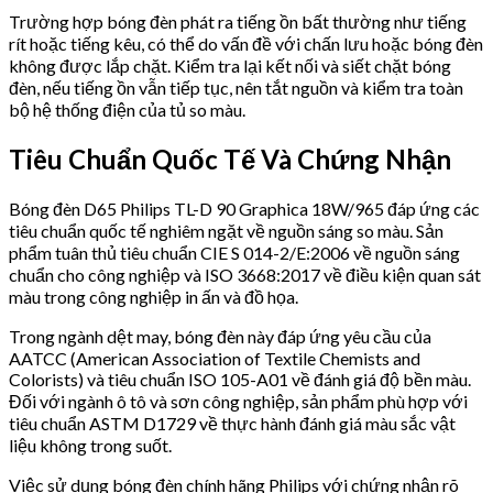
Trường hợp bóng đèn phát ra tiếng ồn bất thường như tiếng
rít hoặc tiếng kêu, có thể do vấn đề với chấn lưu hoặc bóng đèn
không được lắp chặt. Kiểm tra lại kết nối và siết chặt bóng
đèn, nếu tiếng ồn vẫn tiếp tục, nên tắt nguồn và kiểm tra toàn
bộ hệ thống điện của tủ so màu.
Tiêu Chuẩn Quốc Tế Và Chứng Nhận
Bóng đèn D65 Philips TL-D 90 Graphica 18W/965 đáp ứng các
tiêu chuẩn quốc tế nghiêm ngặt về nguồn sáng so màu. Sản
phẩm tuân thủ tiêu chuẩn CIE S 014-2/E:2006 về nguồn sáng
chuẩn cho công nghiệp và ISO 3668:2017 về điều kiện quan sát
màu trong công nghiệp in ấn và đồ họa.
Trong ngành dệt may, bóng đèn này đáp ứng yêu cầu của
AATCC (American Association of Textile Chemists and
Colorists) và tiêu chuẩn ISO 105-A01 về đánh giá độ bền màu.
Đối với ngành ô tô và sơn công nghiệp, sản phẩm phù hợp với
tiêu chuẩn ASTM D1729 về thực hành đánh giá màu sắc vật
liệu không trong suốt.
Việc sử dụng bóng đèn chính hãng Philips với chứng nhận rõ