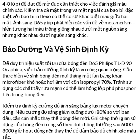
4-8 lớp) để đạt độ mờ đục cần thiết cho việc đánh giá màu
chính xác. Kiểm tra cả mặt trong và mặt ngoài của bao bì, đặc
biệt với bao bì in flexo có thể có sự khác biệt màu giữa hai
mặt. Ánh sáng D65 giúp phát hiện các vấn đề về metamerism –
hiện tượng hai màu trông giống nhau dưới một nguồn sáng
nhưng khác nhau dưới nguồn sáng khác.
Bảo Dưỡng Và Vệ Sinh Định Kỳ
Để duy trì hiệu suất tối ưu của bóng đèn D65 Philips TL-D 90
Graphica, việc bảo dưỡng định kỳ là vô cùng quan trọng. Cần
thực hiện vệ sinh bóng đèn mỗi tháng một lần bằng khăn
microfiber khô hoặc hơi ẩm với cồn isopropyl 70%. Tránh sử
dụng các chất tẩy rửa mạnh có thể làm hỏng lớp phủ phosphor
bên trong bóng đèn.
Kiểm tra định kỳ cường độ ánh sáng bằng lux meter chuyên
dụng. Nếu cường độ sáng giảm xuống dưới 80% so với ban
đầu, cần cân nhắc thay thế bóng đèn mới. Ghi chép thời gian sử
dụng của bóng đèn trong sổ theo dõi, thông thường sau 6000-
8000 giờ hoạt động nên thay thế để đảm bảo độ chính xác màu
sắc.