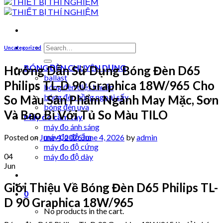
Search
Uncategorized
for:
BÓNG ĐÈN CHUYÊN DỤNG
Hướng Dẫn Sử Dụng Bóng Đèn D65
ballast
Philips TL-D 90 Graphica 18W/965 Cho
bóng đèn diệt khuẩn
bóng đèn hồng ngoại sấy
So Màu Sản Phẩm Ngành May Mặc, Sơn
bóng đèn uva
Và Bao Bì Với Tủ So Màu TILO
Máy đo cầm tay
máy đo ánh sáng
máy đo độ ẩm
Posted on
June 4, 2026
June 4, 2026
by
admin
máy đo độ cứng
04
máy đo độ dày
Jun
Giới Thiệu Về Bóng Đèn D65 Philips TL-
0
D 90 Graphica 18W/965
No products in the cart.