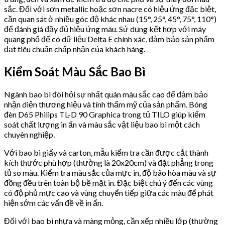
sắc. Đối với sơn metallic hoặc sơn nacre có hiệu ứng đặc biệt,
cần quan sát ở nhiều góc độ khác nhau (15°, 25°, 45°, 75°, 110°)
để đánh giá đầy đủ hiệu ứng màu. Sử dụng kết hợp với máy
quang phổ để có dữ liệu Delta E chính xác, đảm bảo sản phẩm
đạt tiêu chuẩn chấp nhận của khách hàng.
Kiểm Soát Màu Sắc Bao Bì
Ngành bao bì đòi hỏi sự nhất quán màu sắc cao để đảm bảo
nhận diện thương hiệu và tính thẩm mỹ của sản phẩm. Bóng
đèn D65 Philips TL-D 90 Graphica trong tủ TILO giúp kiểm
soát chất lượng in ấn và màu sắc vật liệu bao bì một cách
chuyên nghiệp.
Với bao bì giấy và carton, mẫu kiểm tra cần được cắt thành
kích thước phù hợp (thường là 20x20cm) và đặt phẳng trong
tủ so màu. Kiểm tra màu sắc của mực in, độ bão hòa màu và sự
đồng đều trên toàn bộ bề mặt in. Đặc biệt chú ý đến các vùng
có độ phủ mực cao và vùng chuyển tiếp giữa các màu để phát
hiện sớm các vấn đề về in ấn.
Đối với bao bì nhựa và màng mỏng, cần xếp nhiều lớp (thường