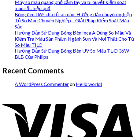
Máy so màu quang phổ cầm tay và bí quyết kiểm soát
màu sắc hiệu quả
Bóng đèn D65 cho tủ so màu: Hướng dẫn chuyên nghiệp
Tủ So Màu Chuyên Nghiệp – Giải Pháp Kiểm Soát Màu
Sắc
Hướng Dẫn Sử Dụng Bóng Đèn Inca A Dùng So Màu Và
Kiểm Tra Màu Sản Phẩm Ngành Sơn Và Nội Thất Cho Tủ
So Màu TILO
Hướng Dẫn Sử Dụng Bóng Đèn UV So Màu TL-D 36W
BLB Của Philips
Recent Comments
A WordPress Commenter
on
Hello world!