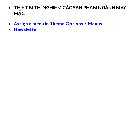
Skip
THIẾT BỊ THÍ NGHIỆM CÁC SẢN PHẨM NGÀNH MAY
to
MẶC
content
Assign a menu in Theme Options > Menus
Newsletter