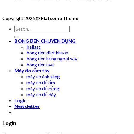
Copyright 2026 ©
Flatsome Theme
Search
for:
BÓNG ĐÈN CHUYÊN DỤNG
ballast
bóng đèn diệt khuẩn
bóng đèn hồng ngoại sấy
bóng đèn uva
Máy đo cầm tay
máy đo ánh sáng
máy đo độ ẩm
máy đo độ cứng
máy đo độ dày
Login
Newsletter
Login