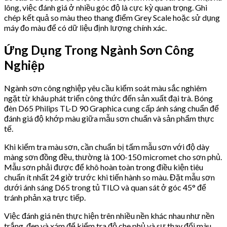
lông, việc đánh giá ở nhiều góc độ là cực kỳ quan trọng. Ghi
chép kết quả so màu theo thang điểm Grey Scale hoặc sử dụng
máy đo màu để có dữ liệu định lượng chính xác.
Ứng Dụng Trong Ngành Sơn Công
Nghiệp
Ngành sơn công nghiệp yêu cầu kiểm soát màu sắc nghiêm
ngặt từ khâu phát triển công thức đến sản xuất đại trà. Bóng
đèn D65 Philips TL-D 90 Graphica cung cấp ánh sáng chuẩn để
đánh giá độ khớp màu giữa mẫu sơn chuẩn và sản phẩm thực
tế.
Khi kiểm tra màu sơn, cần chuẩn bị tấm mẫu sơn với độ dày
màng sơn đồng đều, thường là 100-150 micromet cho sơn phủ.
Mẫu sơn phải được để khô hoàn toàn trong điều kiện tiêu
chuẩn ít nhất 24 giờ trước khi tiến hành so màu. Đặt mẫu sơn
dưới ánh sáng D65 trong tủ TILO và quan sát ở góc 45° để
tránh phản xạ trực tiếp.
Việc đánh giá nên thực hiện trên nhiều nền khác nhau như nền
trắng, đen và xám để kiểm tra độ che phủ và sự thay đổi màu