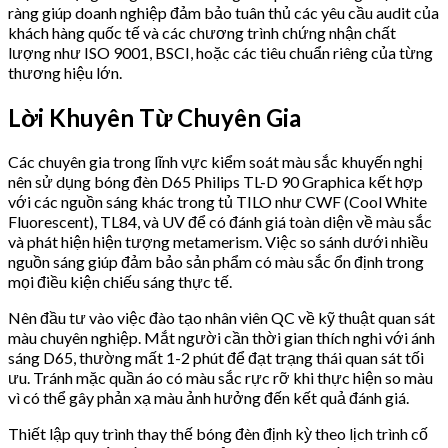
ràng giúp doanh nghiệp đảm bảo tuân thủ các yêu cầu audit của
khách hàng quốc tế và các chương trình chứng nhận chất
lượng như ISO 9001, BSCI, hoặc các tiêu chuẩn riêng của từng
thương hiệu lớn.
Lời Khuyên Từ Chuyên Gia
Các chuyên gia trong lĩnh vực kiểm soát màu sắc khuyến nghị
nên sử dụng bóng đèn D65 Philips TL-D 90 Graphica kết hợp
với các nguồn sáng khác trong tủ TILO như CWF (Cool White
Fluorescent), TL84, và UV để có đánh giá toàn diện về màu sắc
và phát hiện hiện tượng metamerism. Việc so sánh dưới nhiều
nguồn sáng giúp đảm bảo sản phẩm có màu sắc ổn định trong
mọi điều kiện chiếu sáng thực tế.
Nên đầu tư vào việc đào tạo nhân viên QC về kỹ thuật quan sát
màu chuyên nghiệp. Mắt người cần thời gian thích nghi với ánh
sáng D65, thường mất 1-2 phút để đạt trạng thái quan sát tối
ưu. Tránh mặc quần áo có màu sắc rực rỡ khi thực hiện so màu
vì có thể gây phản xạ màu ảnh hưởng đến kết quả đánh giá.
Thiết lập quy trình thay thế bóng đèn định kỳ theo lịch trình cố