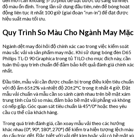
đèn mới cần khoảng 5-10 phút để đạt được độ sáng và nhiệt
độ màu ổn định. Trong lần sử dụng đầu tiên, nên để bóng hoạt
động liên tục ít nhất 100 giờ (giai đoạn “run-in”) để đạt được
hiệu suất màu tối ưu.
Quy Trình So Màu Cho Ngành May Mặc
Ngành dệt may đòi hỏi độ chính xác cao trong việc kiểm soát
màu sắc vải và sản phẩm may mặc. Khi sử dụng bóng đèn D65
Philips TL-D 90 Graphica trong tủ TILO cho mục đích này, cần
tuân thủ quy trình chuẩn để đảm bảo kết quả đánh giá chính xác
nhất.
Đầu tiên, mẫu vải cần được chuẩn bị trong điều kiện tiêu chuẩn
với độ ẩm 65±2% và nhiệt độ 20±2°C trong ít nhất 4 giờ. Đặt
mẫu vải chuẩn và mẫu cần so sánh cạnh nhau trên bề mặt xám
trung tính của tủ so màu, đảm bảo bề mặt vải phẳng và không
có nếp gấp. Góc quan sát tiêu chuẩn là 45°/0° hoặc theo yêu
cầu cụ thể của khách hàng.
Trong quá trình đánh giá, cần xoay mẫu vải theo các hướng
khác nhau (0°, 90°, 180°, 270°) để kiểm tra hiện tượng lệch màu
do cấu trúc dệt. Đặc biệt với vải dệt kim hoặc vải có bề mặt xù