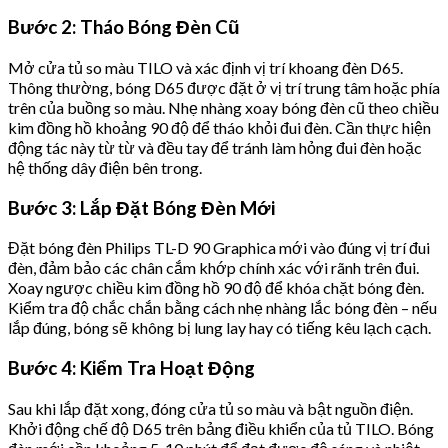
Bước 2: Tháo Bóng Đèn Cũ
Mở cửa tủ so màu TILO và xác định vị trí khoang đèn D65.
Thông thường, bóng D65 được đặt ở vị trí trung tâm hoặc phía
trên của buồng so màu. Nhẹ nhàng xoay bóng đèn cũ theo chiều
kim đồng hồ khoảng 90 độ để tháo khỏi đui đèn. Cần thực hiện
động tác này từ từ và đều tay để tránh làm hỏng đui đèn hoặc
hệ thống dây điện bên trong.
Bước 3: Lắp Đặt Bóng Đèn Mới
Đặt bóng đèn Philips TL-D 90 Graphica mới vào đúng vị trí đui
đèn, đảm bảo các chân cắm khớp chính xác với rãnh trên đui.
Xoay ngược chiều kim đồng hồ 90 độ để khóa chặt bóng đèn.
Kiểm tra độ chắc chắn bằng cách nhẹ nhàng lắc bóng đèn – nếu
lắp đúng, bóng sẽ không bị lung lay hay có tiếng kêu lạch cạch.
Bước 4: Kiểm Tra Hoạt Động
Sau khi lắp đặt xong, đóng cửa tủ so màu và bật nguồn điện.
Khởi động chế độ D65 trên bảng điều khiển của tủ TILO. Bóng