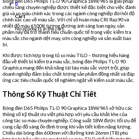
Bóng đèn D65 Philips TL-D 90 Graphica 18W/965 là giải pháp
0
chiếu sáng chuyên nghiệp được thiết kế đặc biệt cho việc đánh
giá và so màu chính xác trong các ngành công nghiệp đòi hỏi độ
Cart
chính xác cao về màu sắc. Với chỉ số hoàn màu CRI Ra≥90 và
nhiệt độ màu 6500K tương đương ánh sáng ban ngày, sản
No products in the cart.
phẩm này đã trở thành tiêu chuẩn quốc tế trong việc kiểm tra
màu sắc cho ngành dệt may, sơn công nghiệp và sản xuất bao
bì.
Khi được tích hợp trong tủ so màu TILO – thương hiệu hàng
đầu về thiết bị kiểm tra màu sắc, bóng đèn Philips TL-D 90
Graphica mang đến khả năng tái tạo màu sắc vượt trội, giúp
doanh nghiệp đảm bảo chất lượng sản phẩm đồng nhất và đáp
ứng các tiêu chuẩn quốc tế nghiêm ngặt về kiểm soát màu sắc.
Thông Số Kỹ Thuật Chi Tiết
Bóng đèn D65 Philips TL-D 90 Graphica 18W/965 sở hữu các
thông số kỹ thuật ưu việt phù hợp với yêu cầu khắt khe của
công tác so màu chuyên nghiệp. Công suất 18W được tối ưu để
cung cấp độ sáng ổn định trong khi vẫn tiết kiệm năng lượng.
Chiều dài bóng đèn 600mm với đường kính 26mm (T8) phù
hợp hoàn hảo với các model tủ so màu TILO phổ biến trên thị