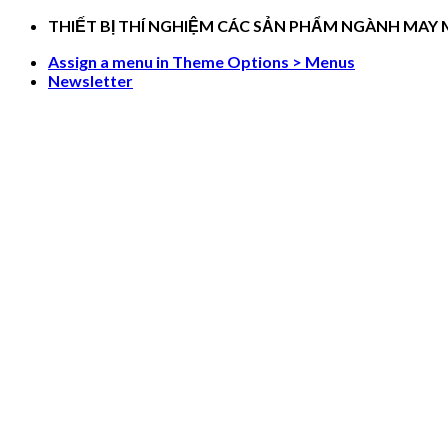
Skip
THIẾT BỊ THÍ NGHIỆM CÁC SẢN PHẨM NGÀNH MAY
to
Assign a menu in Theme Options > Menus
content
Newsletter