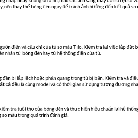
g nhấp nháy không ổn định, màu sắc ánh sáng thay đổi rõ rệt so vớ
ày, nên thay thế bóng đèn ngay để tránh ảnh hưởng đến kết quả so
guồn điện và cầu chì của tủ so màu Tilo. Kiểm tra lại việc lắp đặt
ên nhân từ bóng đèn hay từ hệ thống điện của tủ.
èn bị lắp lệch hoặc phản quang trong tủ bị bẩn. Kiểm tra và điều c
ất cả đều là cùng model và có thời gian sử dụng tương đương nha
iểm tra tuổi thọ của bóng đèn và thực hiện hiệu chuẩn lại hệ thốn
so màu trong quá trình đánh giá.