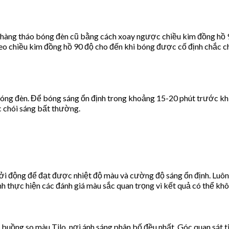
 nhàng tháo bóng đèn cũ bằng cách xoay ngược chiều kim đồng hồ 9
eo chiều kim đồng hồ 90 độ cho đến khi bóng được cố định chắc 
 bóng đèn. Để bóng sáng ổn định trong khoảng 15-20 phút trước kh
 chói sáng bất thường.
i động để đạt được nhiệt độ màu và cường độ sáng ổn định. Luôn
ánh thực hiện các đánh giá màu sắc quan trọng vì kết quả có thể khô
a buồng so màu Tilo, nơi ánh sáng phân bố đều nhất. Góc quan sát t