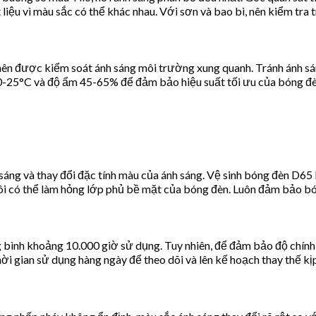
 liệu vì màu sắc có thể khác nhau. Với sơn và bao bì, nên kiểm tra
 nên được kiểm soát ánh sáng môi trường xung quanh. Tránh ánh sá
20-25°C và độ ẩm 45-65% để đảm bảo hiệu suất tối ưu của bóng đè
áng và thay đổi đặc tính màu của ánh sáng. Vệ sinh bóng đèn D65 
 có thể làm hỏng lớp phủ bề mặt của bóng đèn. Luôn đảm bảo bóng
 bình khoảng 10.000 giờ sử dụng. Tuy nhiên, để đảm bảo độ chính
i gian sử dụng hàng ngày để theo dõi và lên kế hoạch thay thế kịp