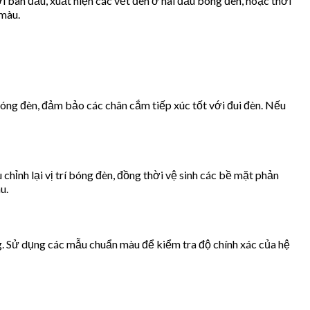
i ban đầu, xuất hiện các vết đen ở hai đầu bóng đèn, hoặc thời
 màu.
 bóng đèn, đảm bảo các chân cắm tiếp xúc tốt với đui đèn. Nếu
hỉnh lại vị trí bóng đèn, đồng thời vệ sinh các bề mặt phản
u.
g. Sử dụng các mẫu chuẩn màu để kiểm tra độ chính xác của hệ