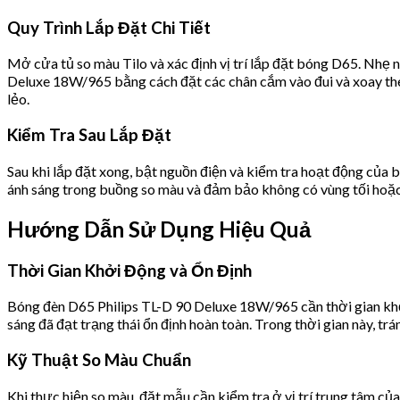
Quy Trình Lắp Đặt Chi Tiết
Mở cửa tủ so màu Tilo và xác định vị trí lắp đặt bóng D65. Nhẹ
Deluxe 18W/965 bằng cách đặt các chân cắm vào đui và xoay th
lẻo.
Kiểm Tra Sau Lắp Đặt
Sau khi lắp đặt xong, bật nguồn điện và kiểm tra hoạt động của
ánh sáng trong buồng so màu và đảm bảo không có vùng tối hoặc
Hướng Dẫn Sử Dụng Hiệu Quả
Thời Gian Khởi Động và Ổn Định
Bóng đèn D65 Philips TL-D 90 Deluxe 18W/965 cần thời gian khở
sáng đã đạt trạng thái ổn định hoàn toàn. Trong thời gian này, tr
Kỹ Thuật So Màu Chuẩn
Khi thực hiện so màu, đặt mẫu cần kiểm tra ở vị trí trung tâm củ