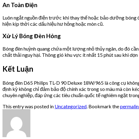
An Toàn Điện
Luôn ngắt nguồn điện trước khi thay thế hoặc bảo dưỡng bóng đè
hiện kịp thời các dấu hiệu hư hỏng hoặc mòn cũ.
Xử Lý Bóng Đèn Hỏng
Bóng đèn huỳnh quang chứa một lượng nhỏ thủy ngân, do đó cần xử
chất thải nguy hại. Thông gió khu vực ít nhất 15 phút sau khi dọn
Kết Luận
Bóng đèn D65 Philips TL-D 90 Deluxe 18W/965 là công cụ không 
định kỳ không chỉ đảm bảo độ chính xác trong so màu mà còn kéo d
chuyên nghiệp, đáp ứng các tiêu chuẩn quốc tế nghiêm ngặt trong
This entry was posted in
Uncategorized
. Bookmark the
permali