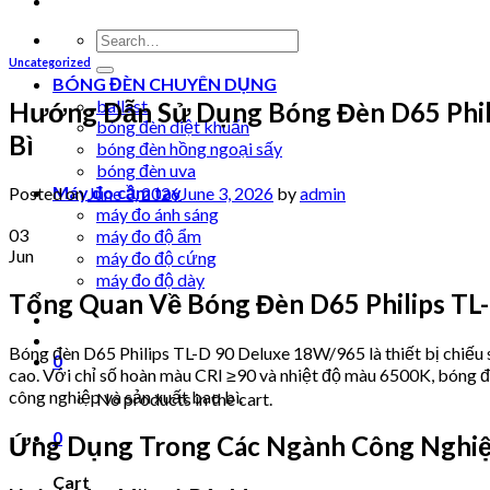
Search
for:
Uncategorized
BÓNG ĐÈN CHUYÊN DỤNG
ballast
Hướng Dẫn Sử Dụng Bóng Đèn D65 Phil
bóng đèn diệt khuẩn
Bì
bóng đèn hồng ngoại sấy
bóng đèn uva
Máy đo cầm tay
Posted on
June 3, 2026
June 3, 2026
by
admin
máy đo ánh sáng
03
máy đo độ ẩm
Jun
máy đo độ cứng
máy đo độ dày
Tổng Quan Về Bóng Đèn D65 Philips TL
Bóng đèn D65 Philips TL-D 90 Deluxe 18W/965 là thiết bị chiếu 
0
cao. Với chỉ số hoàn màu CRI ≥90 và nhiệt độ màu 6500K, bóng đ
công nghiệp và sản xuất bao bì.
No products in the cart.
0
Ứng Dụng Trong Các Ngành Công Nghi
Cart