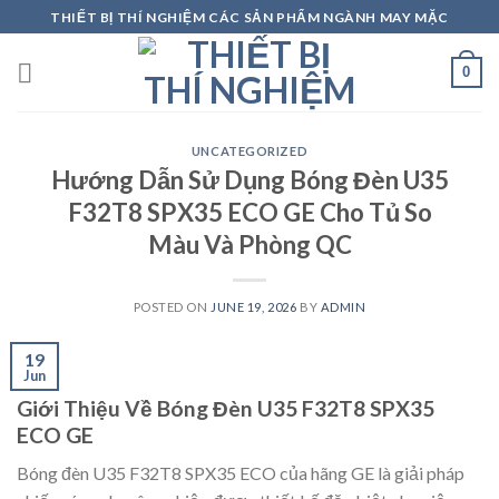
Skip
THIẾT BỊ THÍ NGHIỆM CÁC SẢN PHẨM NGÀNH MAY MẶC
to
content
0
UNCATEGORIZED
Hướng Dẫn Sử Dụng Bóng Đèn U35
F32T8 SPX35 ECO GE Cho Tủ So
Màu Và Phòng QC
POSTED ON
JUNE 19, 2026
BY
ADMIN
19
Jun
Giới Thiệu Về Bóng Đèn U35 F32T8 SPX35
ECO GE
Bóng đèn U35 F32T8 SPX35 ECO của hãng GE là giải pháp