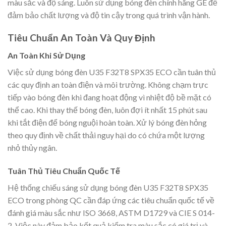
màu sắc và độ sáng. Luôn sử dụng bóng đèn chính hãng GE để
đảm bảo chất lượng và độ tin cậy trong quá trình vận hành.
Tiêu Chuẩn An Toàn Và Quy Định
An Toàn Khi Sử Dụng
Việc sử dụng bóng đèn U35 F32T8 SPX35 ECO cần tuân thủ
các quy định an toàn điện và môi trường. Không chạm trực
tiếp vào bóng đèn khi đang hoạt động vì nhiệt độ bề mặt có
thể cao. Khi thay thế bóng đèn, luôn đợi ít nhất 15 phút sau
khi tắt điện để bóng nguội hoàn toàn. Xử lý bóng đèn hỏng
theo quy định về chất thải nguy hại do có chứa một lượng
nhỏ thủy ngân.
Tuân Thủ Tiêu Chuẩn Quốc Tế
Hệ thống chiếu sáng sử dụng bóng đèn U35 F32T8 SPX35
ECO trong phòng QC cần đáp ứng các tiêu chuẩn quốc tế về
đánh giá màu sắc như ISO 3668, ASTM D1729 và CIE S 014-
2. Việc này đảm bảo kết quả kiểm tra màu sắc có giá trị và