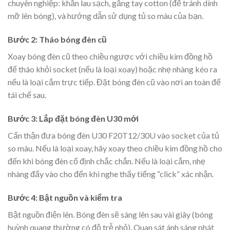
chuyên nghiệp: khăn lau sạch, găng tay cotton (để tránh dính
mỡ lên bóng), và hướng dẫn sử dụng tủ so màu của bạn.
Bước 2: Tháo bóng đèn cũ
Xoay bóng đèn cũ theo chiều ngược với chiều kim đồng hồ
để tháo khỏi socket (nếu là loại xoay) hoặc nhẹ nhàng kéo ra
nếu là loại cắm trực tiếp. Đặt bóng đèn cũ vào nơi an toàn để
tái chế sau.
Bước 3: Lắp đặt bóng đèn U30 mới
Cẩn thận đưa bóng đèn U30 F20T12/30U vào socket của tủ
so màu. Nếu là loại xoay, hãy xoay theo chiều kim đồng hồ cho
đến khi bóng đèn cố định chắc chắn. Nếu là loại cắm, nhẹ
nhàng đẩy vào cho đến khi nghe thấy tiếng “click” xác nhận.
Bước 4: Bật nguồn và kiểm tra
Bật nguồn điện lên. Bóng đèn sẽ sáng lên sau vài giây (bóng
huỳnh quang thường có độ trễ nhỏ). Quan sát ánh sáng phát