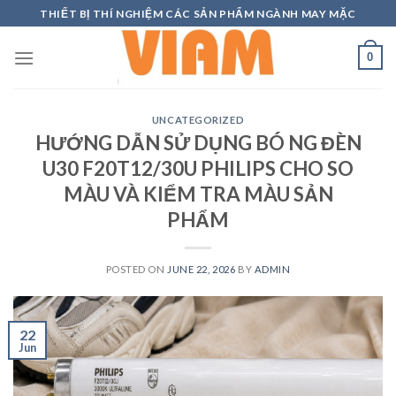
Skip
THIẾT BỊ THÍ NGHIỆM CÁC SẢN PHẨM NGÀNH MAY MẶC
to
content
0
UNCATEGORIZED
HƯỚNG DẪN SỬ DỤNG BÓ NG ĐÈN
U30 F20T12/30U PHILIPS CHO SO
MÀU VÀ KIỂM TRA MÀU SẢN
PHẨM
POSTED ON
JUNE 22, 2026
BY
ADMIN
22
Jun