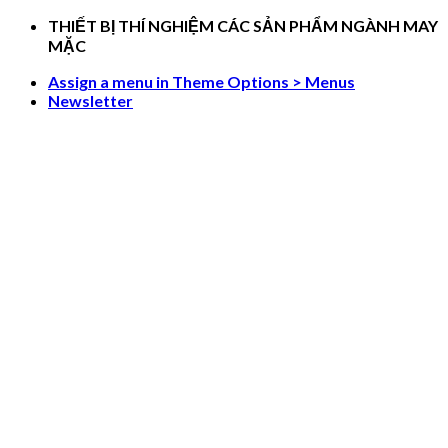
Skip
THIẾT BỊ THÍ NGHIỆM CÁC SẢN PHẨM NGÀNH MAY
to
MẶC
content
Assign a menu in Theme Options > Menus
Newsletter