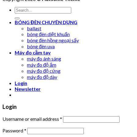
Search
for:
BÓNG ĐÈN CHUYÊN DỤNG
ballast
bóng đèn diệt khuẩn
bóng đèn hồng ngoại sấy
bóng đèn uva
Máy đo cầm tay
máy đo ánh sáng
máy đo độ ẩm
máy đo độ cứng
máy đo độ dày
Login
Newsletter
Login
Username or email address
*
Password
*