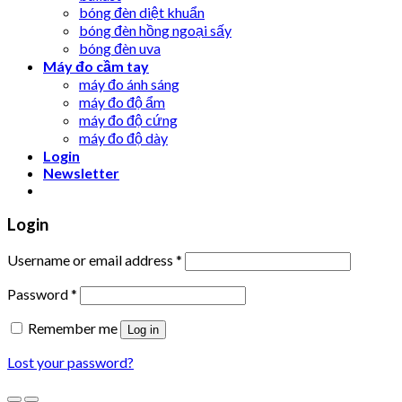
bóng đèn diệt khuẩn
bóng đèn hồng ngoại sấy
bóng đèn uva
Máy đo cầm tay
máy đo ánh sáng
máy đo độ ẩm
máy đo độ cứng
máy đo độ dày
Login
Newsletter
Login
Username or email address
*
Password
*
Remember me
Log in
Lost your password?