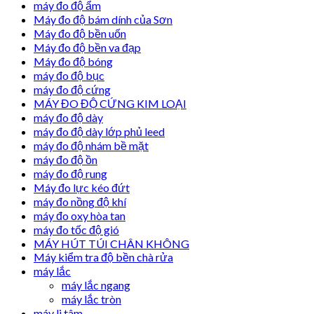
máy đo độ ẩm
Máy đo độ bám dính của Sơn
Máy đo độ bền uốn
Máy đo độ bền va đạp
Máy đo độ bóng
máy đo độ bục
máy đo độ cứng
MÁY ĐO ĐỘ CỨNG KIM LOẠI
máy đo độ dày
máy đo độ dày lớp phủ leed
máy đo độ nhám bề mặt
máy đo độ ồn
máy đo độ rung
Máy đo lực kéo đứt
máy đo nồng độ khí
máy đo oxy hòa tan
máy đo tốc độ gió
MÁY HÚT TÚI CHÂN KHÔNG
Máy kiểm tra độ bền chà rửa
máy lắc
máy lắc ngang
máy lắc tròn
máy li tâm