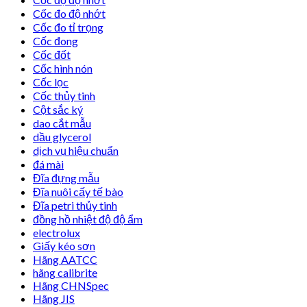
Cốc đo độ nhớt
Cốc đo tỉ trọng
Cốc đong
Cốc đốt
Cốc hình nón
Cốc lọc
Cốc thủy tinh
Cột sắc ký
dao cắt mẫu
dầu glycerol
dịch vụ hiệu chuẩn
đá mài
Đĩa đựng mẫu
Đĩa nuôi cấy tế bào
Đĩa petri thủy tinh
đồng hồ nhiệt độ độ ẩm
electrolux
Giấy kéo sơn
Hãng AATCC
hãng calibrite
Hãng CHNSpec
Hãng JIS