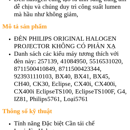
dễ chịu và chúng duy trì công suất lumen
mà hầu như không giảm,
Mô tả sản phẩm
ĐÈN PHILIPS ORIGINAL HALOGEN
PROJECTOR KHÔNG CÓ PHẢN XẠ
Danh sách các kiểu máy tương thích với
đèn này: 257139, 41084950, 5516531020,
8711500410849, 8711500423344,
923931110103, BX40, BX41, BX45,
CH40, CK30, Eclipse, CX40i, CX400i,
CX400i EclipseTS100, EclipseTS100F, G4,
IZ81, Philips5761, Loại5761
Thông số kỹ thuật
Tính năng Đặc biệt Cần tái chế