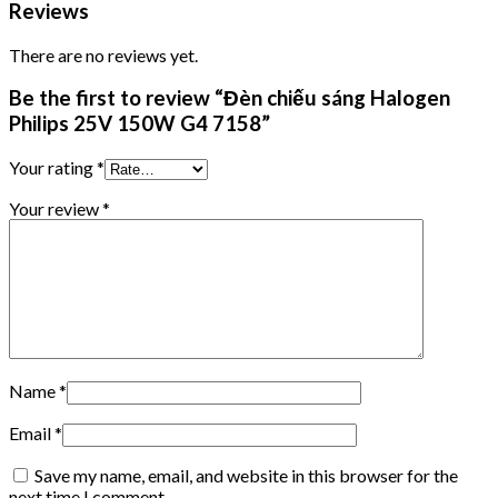
Reviews
There are no reviews yet.
Be the first to review “Đèn chiếu sáng Halogen
Philips 25V 150W G4 7158”
Your rating
*
Your review
*
Name
*
Email
*
Save my name, email, and website in this browser for the
next time I comment.