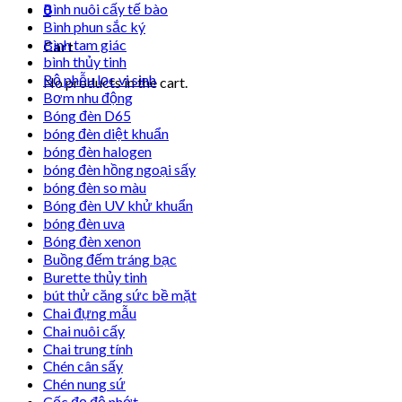
Bình nuôi cấy tế bào
0
Bình phun sắc ký
Bình tam giác
Cart
bình thủy tinh
Bộ phễu lọc vi sinh
No products in the cart.
Bơm nhu động
Bóng đèn D65
bóng đèn diệt khuẩn
bóng đèn halogen
bóng đèn hồng ngoại sấy
bóng đèn so màu
Bóng đèn UV khử khuẩn
bóng đèn uva
Bóng đèn xenon
Buồng đếm tráng bạc
Burette thủy tinh
bút thử căng sức bề mặt
Chai đựng mẫu
Chai nuôi cấy
Chai trung tính
Chén cân sấy
Chén nung sứ
Cốc đọ độ nhớt