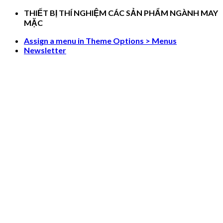
Skip
THIẾT BỊ THÍ NGHIỆM CÁC SẢN PHẨM NGÀNH MAY
to
MẶC
content
Assign a menu in Theme Options > Menus
Newsletter