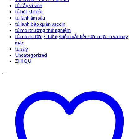
tủ cấy vi sinh
tủ hút khí độc
tủ lạnh âm sâu
tủ lạnh bảo quản vaccin
tủ môi trường thử nghiệm
tủ môi trường thử nghiệm vật liệu sơn mực in và may
mặc
tủ sấy
Uncategorized
ZHIQU