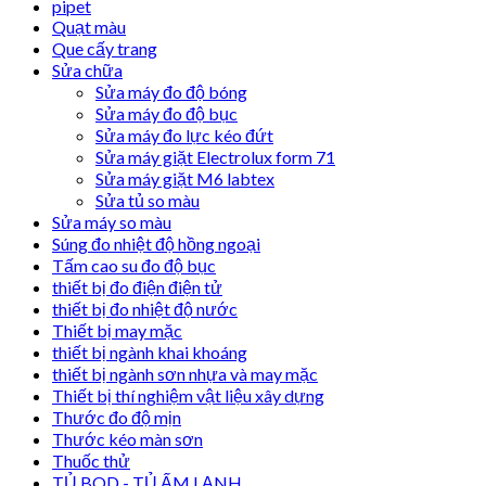
pipet
Quạt màu
Que cấy trang
Sửa chữa
Sửa máy đo độ bóng
Sửa máy đo độ bục
Sửa máy đo lực kéo đứt
Sửa máy giặt Electrolux form 71
Sửa máy giặt M6 labtex
Sửa tủ so màu
Sửa máy so màu
Súng đo nhiệt độ hồng ngoại
Tấm cao su đo độ bục
thiết bị đo điện điện tử
thiết bị đo nhiệt độ nước
Thiết bị may mặc
thiết bị ngành khai khoáng
thiết bị ngành sơn nhựa và may mặc
Thiết bị thí nghiệm vật liệu xây dựng
Thước đo độ mịn
Thước kéo màn sơn
Thuốc thử
TỦ BOD - TỦ ẤM LẠNH