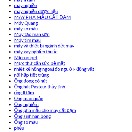
máy nghiền
máy nghiền dược liệu
MÁY PHÁ MẪU CẤT ĐẠM
Máy Quang
máy so màu
Máy tạo màn sơn
Máy tìm màu
máy và thiết bị ngành dệt may
máy xay nghiền thuốc
Micropipet
Mực thử căn sức bề mặt
nhiệt kế hồng ngoại đo người- động vật
nồi hấp tiệt trùng
Ống đong có nút
Ống hút Pasteur thủy tinh
ống li tâm
Ống mao quản
Ống nghiệm
Ống phá mẫu cho máy cất đạm
Ống sinh hàn bóng
Ống so màu
phễu