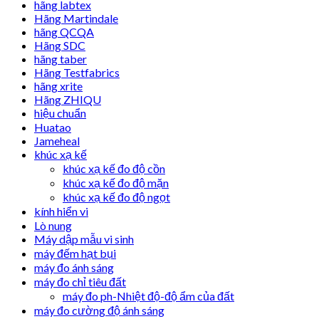
hãng labtex
Hãng Martindale
hãng QCQA
Hãng SDC
hãng taber
Hãng Testfabrics
hãng xrite
Hãng ZHIQU
hiệu chuẩn
Huatao
Jameheal
khúc xạ kế
khúc xạ kế đo độ cồn
khúc xạ kế đo độ mặn
khúc xạ kế đo độ ngọt
kính hiển vi
Lò nung
Máy dập mẫu vi sinh
máy đếm hạt bụi
máy đo ánh sáng
máy đo chỉ tiêu đất
máy đo ph-Nhiệt độ-độ ẩm của đất
máy đo cường độ ánh sáng