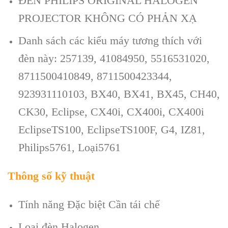
ĐÈN PHILIPS ORIGINAL HALOGEN
PROJECTOR KHÔNG CÓ PHẢN XẠ
Danh sách các kiểu máy tương thích với
đèn này: 257139, 41084950, 5516531020,
8711500410849, 8711500423344,
923931110103, BX40, BX41, BX45, CH40,
CK30, Eclipse, CX40i, CX400i, CX400i
EclipseTS100, EclipseTS100F, G4, IZ81,
Philips5761, Loại5761
Thông số kỹ thuật
Tính năng Đặc biệt Cần tái chế
Loại đèn Halogen