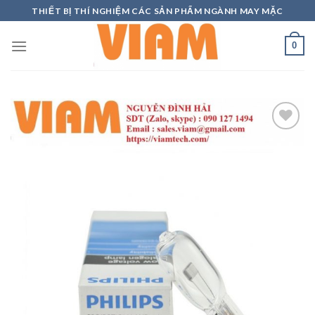
Skip
THIẾT BỊ THÍ NGHIỆM CÁC SẢN PHẨM NGÀNH MAY MẶC
to
content
0
Add to
wishlist