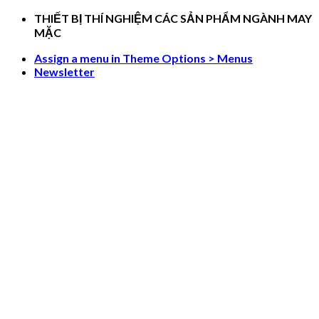
Skip
THIẾT BỊ THÍ NGHIỆM CÁC SẢN PHẨM NGÀNH MAY
to
MẶC
content
Assign a menu in Theme Options > Menus
Newsletter