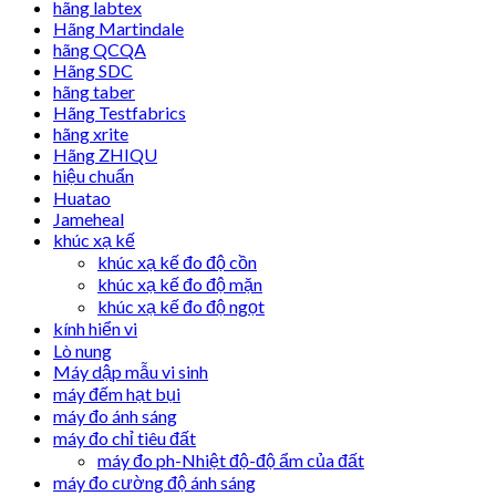
hãng labtex
Hãng Martindale
hãng QCQA
Hãng SDC
hãng taber
Hãng Testfabrics
hãng xrite
Hãng ZHIQU
hiệu chuẩn
Huatao
Jameheal
khúc xạ kế
khúc xạ kế đo độ cồn
khúc xạ kế đo độ mặn
khúc xạ kế đo độ ngọt
kính hiển vi
Lò nung
Máy dập mẫu vi sinh
máy đếm hạt bụi
máy đo ánh sáng
máy đo chỉ tiêu đất
máy đo ph-Nhiệt độ-độ ẩm của đất
máy đo cường độ ánh sáng