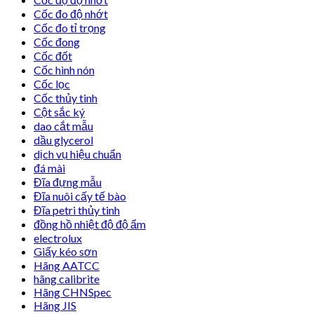
Cốc đo độ nhớt
Cốc đo tỉ trọng
Cốc đong
Cốc đốt
Cốc hình nón
Cốc lọc
Cốc thủy tinh
Cột sắc ký
dao cắt mẫu
dầu glycerol
dịch vụ hiệu chuẩn
đá mài
Đĩa đựng mẫu
Đĩa nuôi cấy tế bào
Đĩa petri thủy tinh
đồng hồ nhiệt độ độ ẩm
electrolux
Giấy kéo sơn
Hãng AATCC
hãng calibrite
Hãng CHNSpec
Hãng JIS