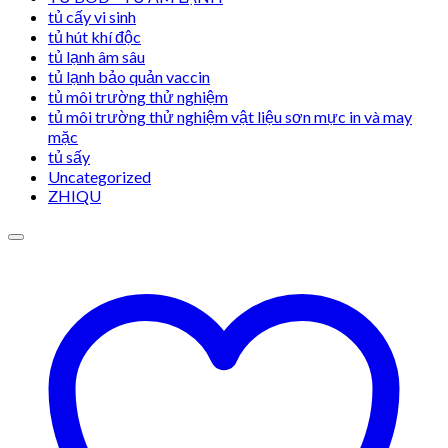
tủ cấy vi sinh
tủ hút khí độc
tủ lạnh âm sâu
tủ lạnh bảo quản vaccin
tủ môi trường thử nghiệm
tủ môi trường thử nghiệm vật liệu sơn mực in và may
mặc
tủ sấy
Uncategorized
ZHIQU