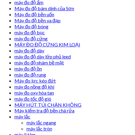
máy đo độ ẩm
Máy đo độ bám dính của Sơn
Máy đo độ bền uốn
Máy đo độ bền va đạp
Máy đo độ bóng
máy đo độ bục
máy đo độ cứng
MÁY ĐO ĐỘ CỨNG KIM LOẠI
máy đo độ dày
máy đo độ dày lớp phủ leed
máy đo độ nhám bề mặt
máy đo độ ồn
máy đo độ rung
Máy đo lực kéo đứt
máy đo nồng độ khí
máy đo oxy hòa tan
máy đo tốc độ gió
MÁY HÚT TÚI CHÂN KHÔNG
Máy kiểm tra độ bền chà rửa
máy lắc
máy lắc ngang
máy lắc tròn
máy li tâm