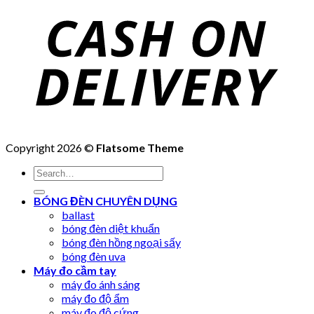
Copyright 2026 ©
Flatsome Theme
Search
for:
BÓNG ĐÈN CHUYÊN DỤNG
ballast
bóng đèn diệt khuẩn
bóng đèn hồng ngoại sấy
bóng đèn uva
Máy đo cầm tay
máy đo ánh sáng
máy đo độ ẩm
máy đo độ cứng