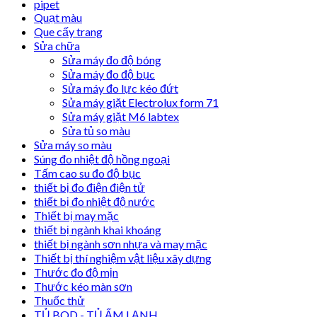
pipet
Quạt màu
Que cấy trang
Sửa chữa
Sửa máy đo độ bóng
Sửa máy đo độ bục
Sửa máy đo lực kéo đứt
Sửa máy giặt Electrolux form 71
Sửa máy giặt M6 labtex
Sửa tủ so màu
Sửa máy so màu
Súng đo nhiệt độ hồng ngoại
Tấm cao su đo độ bục
thiết bị đo điện điện tử
thiết bị đo nhiệt độ nước
Thiết bị may mặc
thiết bị ngành khai khoáng
thiết bị ngành sơn nhựa và may mặc
Thiết bị thí nghiệm vật liệu xây dựng
Thước đo độ mịn
Thước kéo màn sơn
Thuốc thử
TỦ BOD - TỦ ẤM LẠNH