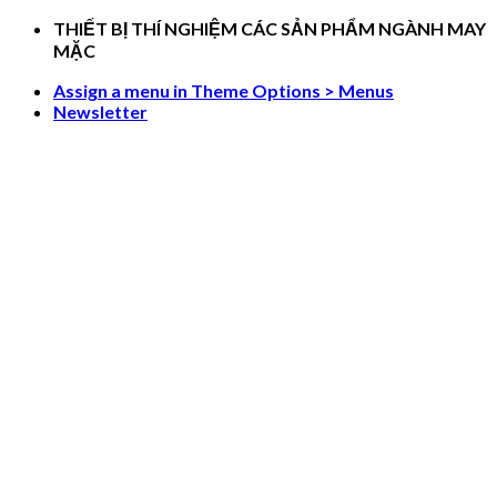
Skip
THIẾT BỊ THÍ NGHIỆM CÁC SẢN PHẨM NGÀNH MAY
to
MẶC
content
Assign a menu in Theme Options > Menus
Newsletter