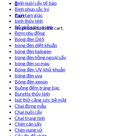
Bình nuôi cấy tế bào
0
Bình phun sắc ký
Bình tam giác
Cart
bình thủy tinh
Bộ phễu lọc vi sinh
No products in the cart.
Bơm nhu động
Bóng đèn D65
bóng đèn diệt khuẩn
bóng đèn halogen
bóng đèn hồng ngoại sấy
bóng đèn so màu
Bóng đèn UV khử khuẩn
bóng đèn uva
Bóng đèn xenon
Buồng đếm tráng bạc
Burette thủy tinh
bút thử căng sức bề mặt
Chai đựng mẫu
Chai nuôi cấy
Chai trung tính
Chén cân sấy
Chén nung sứ
Cốc đọ độ nhớt