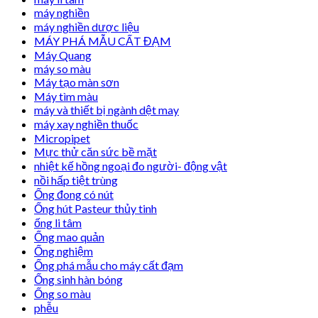
máy nghiền
máy nghiền dược liệu
MÁY PHÁ MẪU CẤT ĐẠM
Máy Quang
máy so màu
Máy tạo màn sơn
Máy tìm màu
máy và thiết bị ngành dệt may
máy xay nghiền thuốc
Micropipet
Mực thử căn sức bề mặt
nhiệt kế hồng ngoại đo người- động vật
nồi hấp tiệt trùng
Ống đong có nút
Ống hút Pasteur thủy tinh
ống li tâm
Ống mao quản
Ống nghiệm
Ống phá mẫu cho máy cất đạm
Ống sinh hàn bóng
Ống so màu
phễu