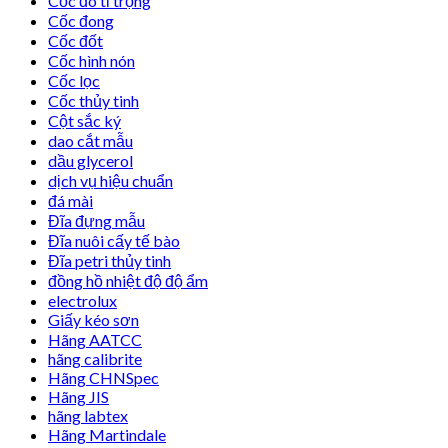
Cốc đo tỉ trọng
Cốc đong
Cốc đốt
Cốc hình nón
Cốc lọc
Cốc thủy tinh
Cột sắc ký
dao cắt mẫu
dầu glycerol
dịch vụ hiệu chuẩn
đá mài
Đĩa đựng mẫu
Đĩa nuôi cấy tế bào
Đĩa petri thủy tinh
đồng hồ nhiệt độ độ ẩm
electrolux
Giấy kéo sơn
Hãng AATCC
hãng calibrite
Hãng CHNSpec
Hãng JIS
hãng labtex
Hãng Martindale