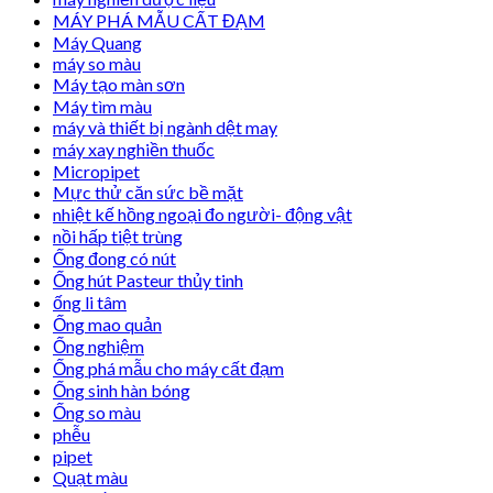
MÁY PHÁ MẪU CẤT ĐẠM
Máy Quang
máy so màu
Máy tạo màn sơn
Máy tìm màu
máy và thiết bị ngành dệt may
máy xay nghiền thuốc
Micropipet
Mực thử căn sức bề mặt
nhiệt kế hồng ngoại đo người- động vật
nồi hấp tiệt trùng
Ống đong có nút
Ống hút Pasteur thủy tinh
ống li tâm
Ống mao quản
Ống nghiệm
Ống phá mẫu cho máy cất đạm
Ống sinh hàn bóng
Ống so màu
phễu
pipet
Quạt màu