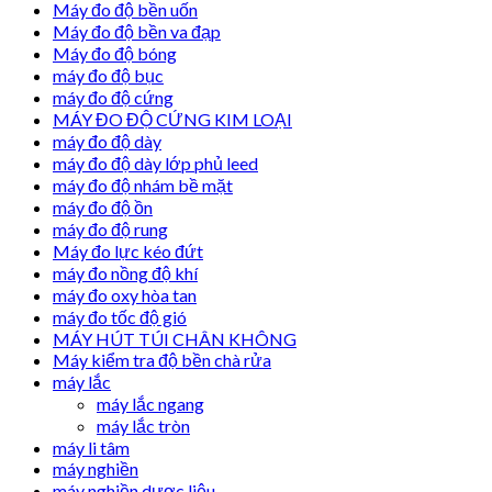
Máy đo độ bền uốn
Máy đo độ bền va đạp
Máy đo độ bóng
máy đo độ bục
máy đo độ cứng
MÁY ĐO ĐỘ CỨNG KIM LOẠI
máy đo độ dày
máy đo độ dày lớp phủ leed
máy đo độ nhám bề mặt
máy đo độ ồn
máy đo độ rung
Máy đo lực kéo đứt
máy đo nồng độ khí
máy đo oxy hòa tan
máy đo tốc độ gió
MÁY HÚT TÚI CHÂN KHÔNG
Máy kiểm tra độ bền chà rửa
máy lắc
máy lắc ngang
máy lắc tròn
máy li tâm
máy nghiền
máy nghiền dược liệu