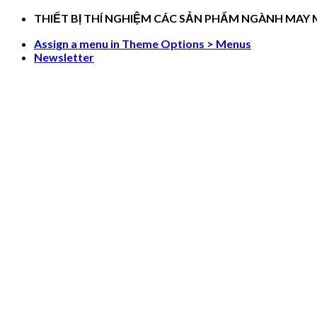
Skip
THIẾT BỊ THÍ NGHIỆM CÁC SẢN PHẨM NGÀNH MAY
to
Assign a menu in Theme Options > Menus
content
Newsletter