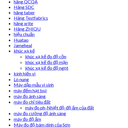
hãng QCQA
Hãng SDC
hãng taber
Hãng Testfabrics
hãng xrite
Hãng ZHIQU
hiệu chuẩn
Huatao
Jameheal
khúc xạ kế
khúc xạ kế đo độ cồn
khúc xạ kế đo độ mặn
khúc xạ kế đo độ ngọt
kính hiển vi
Lò nung
Máy dập mẫu vi sinh
máy đếm hạt bụi
máy đo ánh sáng
máy đo chỉ tiêu đất
máy đo ph-Nhiệt độ-độ ẩm của đất
máy đo cường độ ánh sáng
máy đo độ ẩm
Máy đo độ bám dính của Sơn