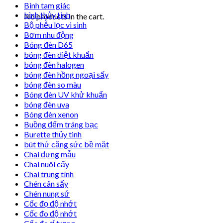
Bình tam giác
bình thủy tinh
No products in the cart.
Bộ phễu lọc vi sinh
Bơm nhu động
Bóng đèn D65
bóng đèn diệt khuẩn
bóng đèn halogen
bóng đèn hồng ngoại sấy
bóng đèn so màu
Bóng đèn UV khử khuẩn
bóng đèn uva
Bóng đèn xenon
Buồng đếm tráng bạc
Burette thủy tinh
bút thử căng sức bề mặt
Chai đựng mẫu
Chai nuôi cấy
Chai trung tính
Chén cân sấy
Chén nung sứ
Cốc đọ độ nhớt
Cốc đo độ nhớt