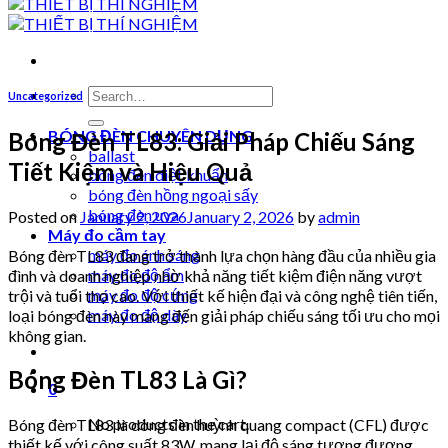
Search
Uncategorized
for:
BÓNG ĐÈN CHUYÊN DỤNG
Bóng Đèn TL83: Giải Pháp Chiếu Sáng
ballast
Tiết Kiệm và Hiệu Quả
bóng đèn diệt khuẩn
bóng đèn hồng ngoại sấy
bóng đèn uva
Posted on
January 2, 2026
January 2, 2026
by
admin
Máy đo cầm tay
máy đo ánh sáng
Bóng đèn TL83 đang trở thành lựa chọn hàng đầu của nhiều gia
máy đo độ ẩm
đình và doanh nghiệp nhờ khả năng tiết kiệm điện năng vượt
máy đo độ cứng
trội và tuổi thọ cao. Với thiết kế hiện đại và công nghệ tiên tiến,
máy đo độ dày
loại bóng đèn này mang đến giải pháp chiếu sáng tối ưu cho mọi
không gian.
Bóng Đèn TL83 Là Gì?
0
No products in the cart.
Bóng đèn TL83 là dòng đèn huỳnh quang compact (CFL) được
thiết kế với công suất 83W, mang lại độ sáng tương đương