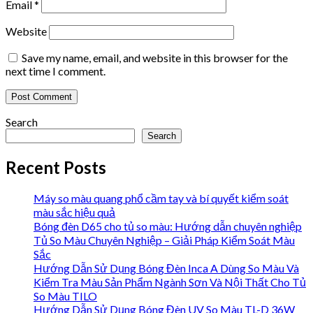
Email
*
Website
Save my name, email, and website in this browser for the
next time I comment.
Search
Search
Recent Posts
Máy so màu quang phổ cầm tay và bí quyết kiểm soát
màu sắc hiệu quả
Bóng đèn D65 cho tủ so màu: Hướng dẫn chuyên nghiệp
Tủ So Màu Chuyên Nghiệp – Giải Pháp Kiểm Soát Màu
Sắc
Hướng Dẫn Sử Dụng Bóng Đèn Inca A Dùng So Màu Và
Kiểm Tra Màu Sản Phẩm Ngành Sơn Và Nội Thất Cho Tủ
So Màu TILO
Hướng Dẫn Sử Dụng Bóng Đèn UV So Màu TL-D 36W