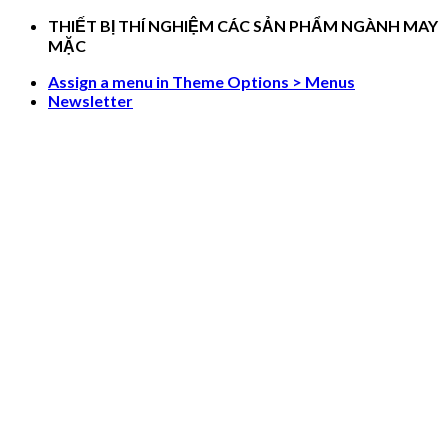
Skip
THIẾT BỊ THÍ NGHIỆM CÁC SẢN PHẨM NGÀNH MAY
to
MẶC
content
Assign a menu in Theme Options > Menus
Newsletter