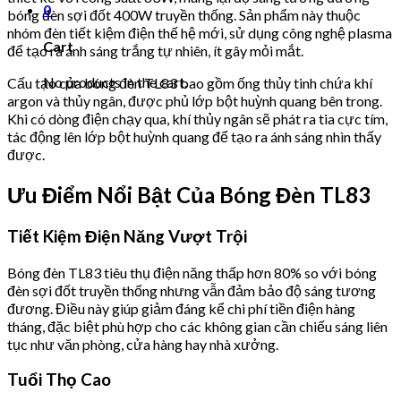
0
bóng đèn sợi đốt 400W truyền thống. Sản phẩm này thuộc
nhóm đèn tiết kiệm điện thế hệ mới, sử dụng công nghệ plasma
Cart
để tạo ra ánh sáng trắng tự nhiên, ít gây mỏi mắt.
No products in the cart.
Cấu tạo của bóng đèn TL83 bao gồm ống thủy tinh chứa khí
argon và thủy ngân, được phủ lớp bột huỳnh quang bên trong.
Khi có dòng điện chạy qua, khí thủy ngân sẽ phát ra tia cực tím,
tác động lên lớp bột huỳnh quang để tạo ra ánh sáng nhìn thấy
được.
Ưu Điểm Nổi Bật Của Bóng Đèn TL83
Tiết Kiệm Điện Năng Vượt Trội
Bóng đèn TL83 tiêu thụ điện năng thấp hơn 80% so với bóng
đèn sợi đốt truyền thống nhưng vẫn đảm bảo độ sáng tương
đương. Điều này giúp giảm đáng kể chi phí tiền điện hàng
tháng, đặc biệt phù hợp cho các không gian cần chiếu sáng liên
tục như văn phòng, cửa hàng hay nhà xưởng.
Tuổi Thọ Cao