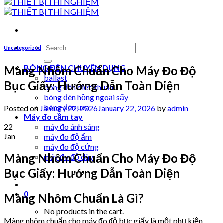
Search
Uncategorized
for:
BÓNG ĐÈN CHUYÊN DỤNG
Màng Nhôm Chuẩn Cho Máy Đo Độ
ballast
Bục Giấy: Hướng Dẫn Toàn Diện
bóng đèn diệt khuẩn
bóng đèn hồng ngoại sấy
bóng đèn uva
Posted on
January 22, 2026
January 22, 2026
by
admin
Máy đo cầm tay
22
máy đo ánh sáng
Jan
máy đo độ ẩm
máy đo độ cứng
Màng Nhôm Chuẩn Cho Máy Đo Độ
máy đo độ dày
Bục Giấy: Hướng Dẫn Toàn Diện
0
Màng Nhôm Chuẩn Là Gì?
No products in the cart.
Màng nhôm chuẩn cho máy đo độ bục giấy là một phụ kiện