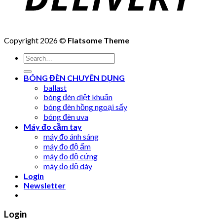
Copyright 2026 ©
Flatsome Theme
Search
for:
BÓNG ĐÈN CHUYÊN DỤNG
ballast
bóng đèn diệt khuẩn
bóng đèn hồng ngoại sấy
bóng đèn uva
Máy đo cầm tay
máy đo ánh sáng
máy đo độ ẩm
máy đo độ cứng
máy đo độ dày
Login
Newsletter
Login