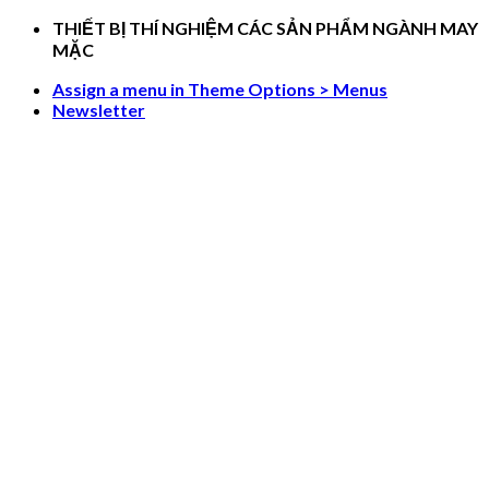
Skip
THIẾT BỊ THÍ NGHIỆM CÁC SẢN PHẨM NGÀNH MAY
to
MẶC
content
Assign a menu in Theme Options > Menus
Newsletter