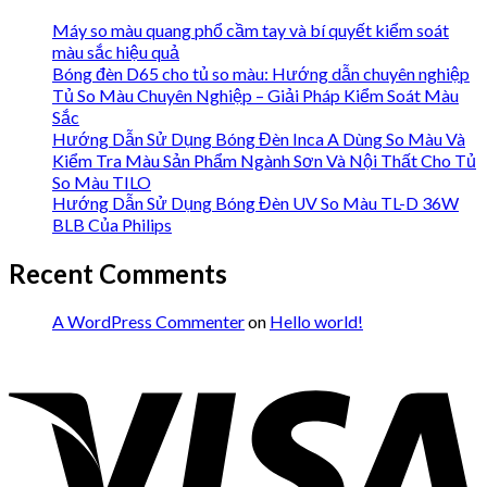
Máy so màu quang phổ cầm tay và bí quyết kiểm soát
màu sắc hiệu quả
Bóng đèn D65 cho tủ so màu: Hướng dẫn chuyên nghiệp
Tủ So Màu Chuyên Nghiệp – Giải Pháp Kiểm Soát Màu
Sắc
Hướng Dẫn Sử Dụng Bóng Đèn Inca A Dùng So Màu Và
Kiểm Tra Màu Sản Phẩm Ngành Sơn Và Nội Thất Cho Tủ
So Màu TILO
Hướng Dẫn Sử Dụng Bóng Đèn UV So Màu TL-D 36W
BLB Của Philips
Recent Comments
A WordPress Commenter
on
Hello world!